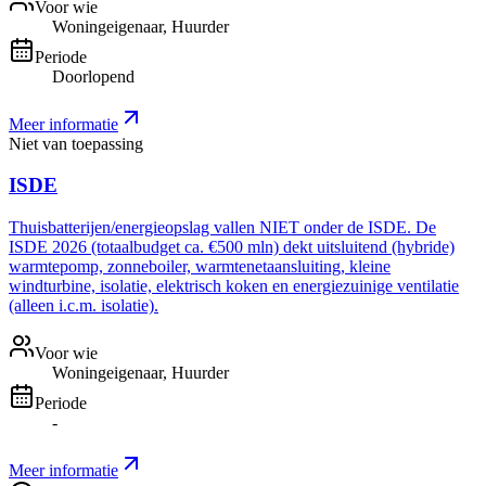
Voor wie
Woningeigenaar, Huurder
Periode
Doorlopend
Meer informatie
Niet van toepassing
ISDE
Thuisbatterijen/energieopslag vallen NIET onder de ISDE. De
ISDE 2026 (totaalbudget ca. €500 mln) dekt uitsluitend (hybride)
warmtepomp, zonneboiler, warmtenetaansluiting, kleine
windturbine, isolatie, elektrisch koken en energiezuinige ventilatie
(alleen i.c.m. isolatie).
Voor wie
Woningeigenaar, Huurder
Periode
-
Meer informatie