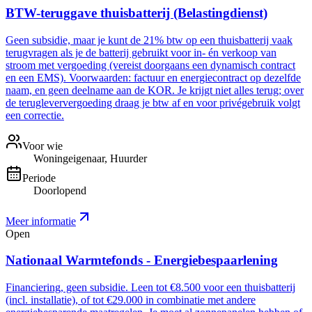
BTW-teruggave thuisbatterij (Belastingdienst)
Geen subsidie, maar je kunt de 21% btw op een thuisbatterij vaak
terugvragen als je de batterij gebruikt voor in- én verkoop van
stroom met vergoeding (vereist doorgaans een dynamisch contract
en een EMS). Voorwaarden: factuur en energiecontract op dezelfde
naam, en geen deelname aan de KOR. Je krijgt niet alles terug; over
de terugleververgoeding draag je btw af en voor privégebruik volgt
een correctie.
Voor wie
Woningeigenaar, Huurder
Periode
Doorlopend
Meer informatie
Open
Nationaal Warmtefonds - Energiebespaarlening
Financiering, geen subsidie. Leen tot €8.500 voor een thuisbatterij
(incl. installatie), of tot €29.000 in combinatie met andere