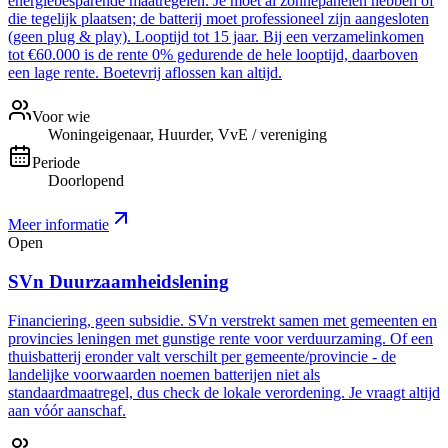
energiebesparende maatregelen. Je moet al zonnepanelen hebben of
die tegelijk plaatsen; de batterij moet professioneel zijn aangesloten
(geen plug & play). Looptijd tot 15 jaar. Bij een verzamelinkomen
tot €60.000 is de rente 0% gedurende de hele looptijd, daarboven
een lage rente. Boetevrij aflossen kan altijd.
Voor wie
Woningeigenaar, Huurder, VvE / vereniging
Periode
Doorlopend
Meer informatie
Open
SVn Duurzaamheidslening
Financiering, geen subsidie. SVn verstrekt samen met gemeenten en
provincies leningen met gunstige rente voor verduurzaming. Of een
thuisbatterij eronder valt verschilt per gemeente/provincie - de
landelijke voorwaarden noemen batterijen niet als
standaardmaatregel, dus check de lokale verordening. Je vraagt altijd
aan vóór aanschaf.