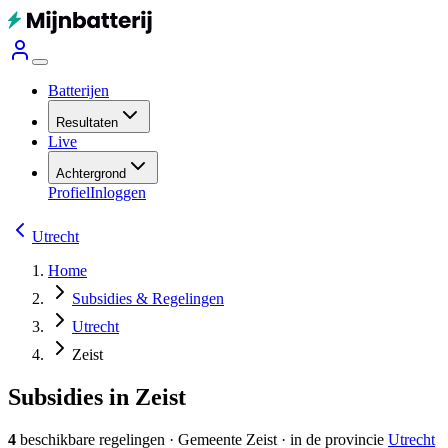
Batterijen
Resultaten
Live
Achtergrond
Profiel
Inloggen
Utrecht
Home
Subsidies & Regelingen
Utrecht
Zeist
Subsidies in Zeist
4
beschikbare regelingen
·
Gemeente
Zeist
· in de provincie
Utrecht