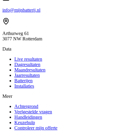
info@mijnbatterij.nl
Arthurweg 61
3077 NW Rotterdam
Data
Live resultaten
Dagresultaten
Maandresultaten
Jaarresultaten
Batterijen
Installaties
Meer
Achtergrond
Veelgestelde vragen
Handleidingen
Keuzehulp
Controleer mijn offerte