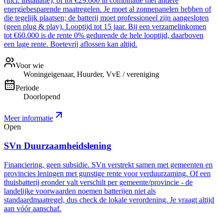
(incl. installatie), of tot €29.000 in combinatie met andere
energiebesparende maatregelen. Je moet al zonnepanelen hebben of
die tegelijk plaatsen; de batterij moet professioneel zijn aangesloten
(geen plug & play). Looptijd tot 15 jaar. Bij een verzamelinkomen
tot €60.000 is de rente 0% gedurende de hele looptijd, daarboven
een lage rente. Boetevrij aflossen kan altijd.
Voor wie
Woningeigenaar, Huurder, VvE / vereniging
Periode
Doorlopend
Meer informatie
Open
SVn Duurzaamheidslening
Financiering, geen subsidie. SVn verstrekt samen met gemeenten en
provincies leningen met gunstige rente voor verduurzaming. Of een
thuisbatterij eronder valt verschilt per gemeente/provincie - de
landelijke voorwaarden noemen batterijen niet als
standaardmaatregel, dus check de lokale verordening. Je vraagt altijd
aan vóór aanschaf.