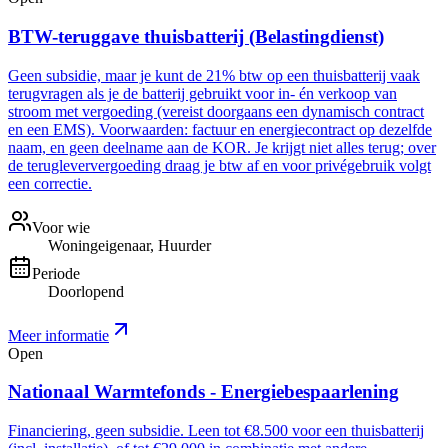
BTW-teruggave thuisbatterij (Belastingdienst)
Geen subsidie, maar je kunt de 21% btw op een thuisbatterij vaak
terugvragen als je de batterij gebruikt voor in- én verkoop van
stroom met vergoeding (vereist doorgaans een dynamisch contract
en een EMS). Voorwaarden: factuur en energiecontract op dezelfde
naam, en geen deelname aan de KOR. Je krijgt niet alles terug; over
de terugleververgoeding draag je btw af en voor privégebruik volgt
een correctie.
Voor wie
Woningeigenaar, Huurder
Periode
Doorlopend
Meer informatie
Open
Nationaal Warmtefonds - Energiebespaarlening
Financiering, geen subsidie. Leen tot €8.500 voor een thuisbatterij