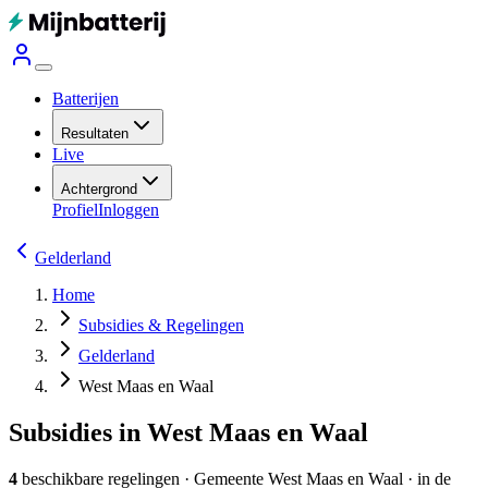
Batterijen
Resultaten
Live
Achtergrond
Profiel
Inloggen
Gelderland
Home
Subsidies & Regelingen
Gelderland
West Maas en Waal
Subsidies in West Maas en Waal
4
beschikbare regelingen
·
Gemeente
West Maas en Waal
· in de