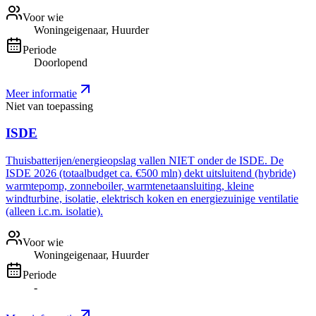
Voor wie
Woningeigenaar, Huurder
Periode
Doorlopend
Meer informatie
Niet van toepassing
ISDE
Thuisbatterijen/energieopslag vallen NIET onder de ISDE. De
ISDE 2026 (totaalbudget ca. €500 mln) dekt uitsluitend (hybride)
warmtepomp, zonneboiler, warmtenetaansluiting, kleine
windturbine, isolatie, elektrisch koken en energiezuinige ventilatie
(alleen i.c.m. isolatie).
Voor wie
Woningeigenaar, Huurder
Periode
-