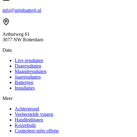
info@mijnbatterij.nl
Arthurweg 61
3077 NW Rotterdam
Data
Live resultaten
Dagresultaten
Maandresultaten
Jaarresultaten
Batterijen
Installaties
Meer
Achtergrond
Veelgestelde vragen
Handleidingen
Keuzehulp
Controleer mijn offerte