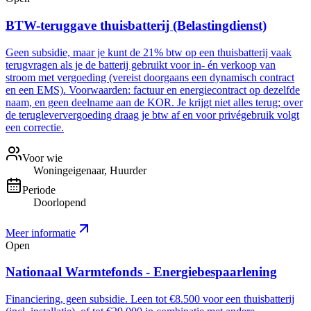
BTW-teruggave thuisbatterij (Belastingdienst)
Geen subsidie, maar je kunt de 21% btw op een thuisbatterij vaak
terugvragen als je de batterij gebruikt voor in- én verkoop van
stroom met vergoeding (vereist doorgaans een dynamisch contract
en een EMS). Voorwaarden: factuur en energiecontract op dezelfde
naam, en geen deelname aan de KOR. Je krijgt niet alles terug; over
de terugleververgoeding draag je btw af en voor privégebruik volgt
een correctie.
Voor wie
Woningeigenaar, Huurder
Periode
Doorlopend
Meer informatie
Open
Nationaal Warmtefonds - Energiebespaarlening
Financiering, geen subsidie. Leen tot €8.500 voor een thuisbatterij