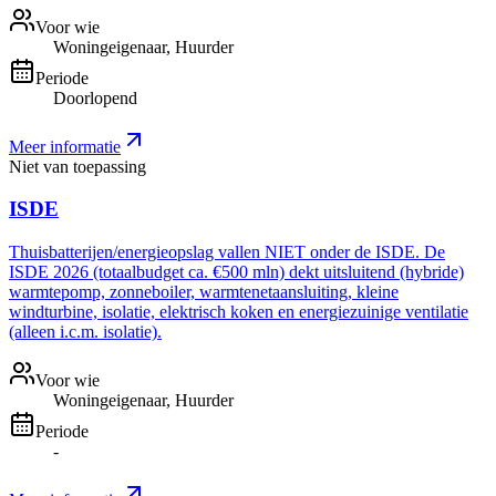
Voor wie
Woningeigenaar, Huurder
Periode
Doorlopend
Meer informatie
Niet van toepassing
ISDE
Thuisbatterijen/energieopslag vallen NIET onder de ISDE. De
ISDE 2026 (totaalbudget ca. €500 mln) dekt uitsluitend (hybride)
warmtepomp, zonneboiler, warmtenetaansluiting, kleine
windturbine, isolatie, elektrisch koken en energiezuinige ventilatie
(alleen i.c.m. isolatie).
Voor wie
Woningeigenaar, Huurder
Periode
-