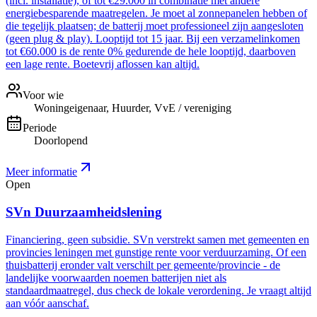
(incl. installatie), of tot €29.000 in combinatie met andere
energiebesparende maatregelen. Je moet al zonnepanelen hebben of
die tegelijk plaatsen; de batterij moet professioneel zijn aangesloten
(geen plug & play). Looptijd tot 15 jaar. Bij een verzamelinkomen
tot €60.000 is de rente 0% gedurende de hele looptijd, daarboven
een lage rente. Boetevrij aflossen kan altijd.
Voor wie
Woningeigenaar, Huurder, VvE / vereniging
Periode
Doorlopend
Meer informatie
Open
SVn Duurzaamheidslening
Financiering, geen subsidie. SVn verstrekt samen met gemeenten en
provincies leningen met gunstige rente voor verduurzaming. Of een
thuisbatterij eronder valt verschilt per gemeente/provincie - de
landelijke voorwaarden noemen batterijen niet als
standaardmaatregel, dus check de lokale verordening. Je vraagt altijd
aan vóór aanschaf.