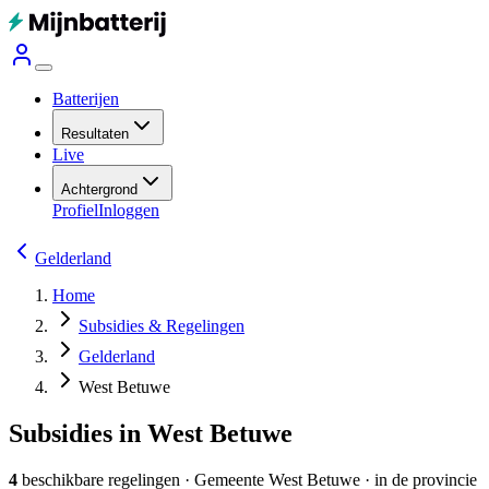
Batterijen
Resultaten
Live
Achtergrond
Profiel
Inloggen
Gelderland
Home
Subsidies & Regelingen
Gelderland
West Betuwe
Subsidies in West Betuwe
4
beschikbare regelingen
·
Gemeente
West Betuwe
· in de provincie