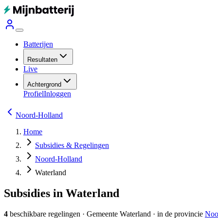
Batterijen
Resultaten
Live
Achtergrond
Profiel
Inloggen
Noord-Holland
Home
Subsidies & Regelingen
Noord-Holland
Waterland
Subsidies in Waterland
4
beschikbare regelingen
·
Gemeente
Waterland
· in de provincie
Noo