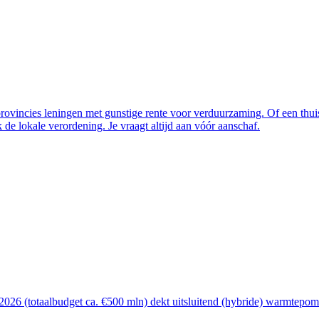
vincies leningen met gunstige rente voor verduurzaming. Of een thuisba
de lokale verordening. Je vraagt altijd aan vóór aanschaf.
26 (totaalbudget ca. €500 mln) dekt uitsluitend (hybride) warmtepomp, 