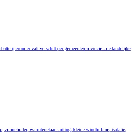
tterij eronder valt verschilt per gemeente/provincie - de landelijke
zonneboiler, warmtenetaansluiting, kleine windturbine, isolatie,