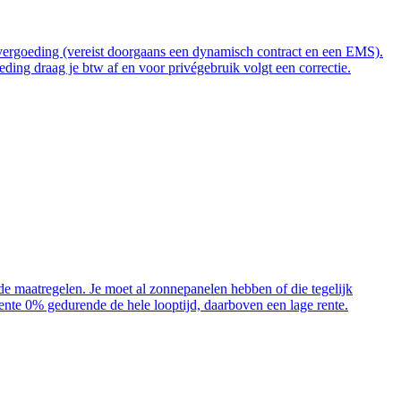
t vergoeding (vereist doorgaans een dynamisch contract en een EMS).
ding draag je btw af en voor privégebruik volgt een correctie.
ende maatregelen. Je moet al zonnepanelen hebben of die tegelijk
 rente 0% gedurende de hele looptijd, daarboven een lage rente.