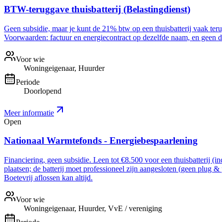
BTW-teruggave thuisbatterij (Belastingdienst)
Geen subsidie, maar je kunt de 21% btw op een thuisbatterij vaak ter
Voorwaarden: factuur en energiecontract op dezelfde naam, en geen dee
Voor wie
Woningeigenaar, Huurder
Periode
Doorlopend
Meer informatie
Open
Nationaal Warmtefonds - Energiebespaarlening
Financiering, geen subsidie. Leen tot €8.500 voor een thuisbatterij (i
plaatsen; de batterij moet professioneel zijn aangesloten (geen plug &
Boetevrij aflossen kan altijd.
Voor wie
Woningeigenaar, Huurder, VvE / vereniging