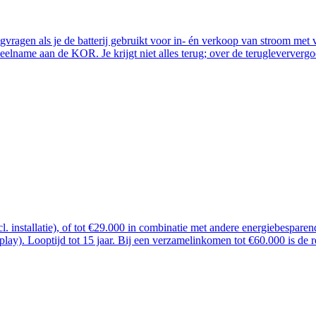
ugvragen als je de batterij gebruikt voor in- én verkoop van stroom me
lname aan de KOR. Je krijgt niet alles terug; over de terugleververgoe
ncl. installatie), of tot €29.000 in combinatie met andere energiebespar
 play). Looptijd tot 15 jaar. Bij een verzamelinkomen tot €60.000 is de