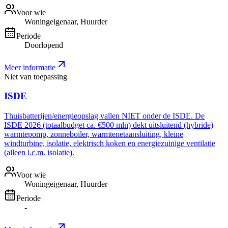
Voor wie
Woningeigenaar, Huurder
Periode
Doorlopend
Meer informatie
Niet van toepassing
ISDE
Thuisbatterijen/energieopslag vallen NIET onder de ISDE. De
ISDE 2026 (totaalbudget ca. €500 mln) dekt uitsluitend (hybride)
warmtepomp, zonneboiler, warmtenetaansluiting, kleine
windturbine, isolatie, elektrisch koken en energiezuinige ventilatie
(alleen i.c.m. isolatie).
Voor wie
Woningeigenaar, Huurder
Periode
-