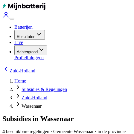
Batterijen
Resultaten
Live
Achtergrond
Profiel
Inloggen
Zuid-Holland
Home
Subsidies & Regelingen
Zuid-Holland
Wassenaar
Subsidies in Wassenaar
4
beschikbare regelingen
·
Gemeente
Wassenaar
· in de provincie