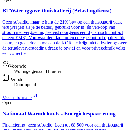
BTW-teruggave thuisbatterij (Belastingdienst)
Geen subsidie, maar je kunt de 21% btw op een thuisbatterij vaak
terugvragen als je de batterij gebruikt voor in- én verkoop van
stroom met vergoeding (vereist doorgaans een dynamisch contract
en een EMS). Voorwaarden: factuur en energiecontract op dezelfde
naam, en geen deelname aan de KOR. Je krijgt niet alles terug; over
de terugleververgoeding draag je btw af en voor privégebruik volgt
een correctie.
Voor wie
Woningeigenaar, Huurder
Periode
Doorlopend
Meer informatie
Open
Nationaal Warmtefonds - Energiebespaarlening
Financiering, geen subsidie. Leen tot €8.500 voor een thuisbatterij