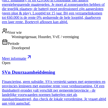
(incl. installatie), of tot €29.000 in combinatie met andere
energiebesparende maatregelen. Je moet al zonnepanelen hebben of
die tegelijk plaatsen; de batterij moet professioneel zijn aangesloten
(geen plug & play). Looptijd tot 15 jaar. Bij een verzamelinkomen
tot €60.000 is de rente 0% gedurende de hele looptijd, daarboven
een lage rente. Boetevrij aflossen kan altijd.
Voor wie
Woningeigenaar, Huurder, VvE / vereniging
Periode
Doorlopend
Meer informatie
Open
SVn Duurzaamheidslening
Financiering, geen subsidie. SVn verstrekt samen met gemeenten en
provincies leningen met gunstige rente voor verduurzaming. Of een
thuisbatterij eronder valt verschilt per gemeente/provincie - de
landelijke voorwaarden noemen batterijen niet als
standaardmaatregel, dus check de lokale verordening. Je vraagt altijd
aan vóór aanschaf.