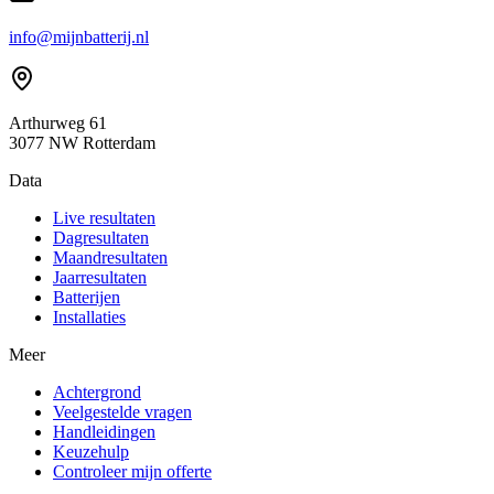
info@mijnbatterij.nl
Arthurweg 61
3077 NW Rotterdam
Data
Live resultaten
Dagresultaten
Maandresultaten
Jaarresultaten
Batterijen
Installaties
Meer
Achtergrond
Veelgestelde vragen
Handleidingen
Keuzehulp
Controleer mijn offerte