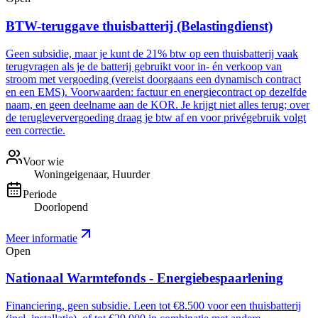
BTW-teruggave thuisbatterij (Belastingdienst)
Geen subsidie, maar je kunt de 21% btw op een thuisbatterij vaak
terugvragen als je de batterij gebruikt voor in- én verkoop van
stroom met vergoeding (vereist doorgaans een dynamisch contract
en een EMS). Voorwaarden: factuur en energiecontract op dezelfde
naam, en geen deelname aan de KOR. Je krijgt niet alles terug; over
de terugleververgoeding draag je btw af en voor privégebruik volgt
een correctie.
Voor wie
Woningeigenaar, Huurder
Periode
Doorlopend
Meer informatie
Open
Nationaal Warmtefonds - Energiebespaarlening
Financiering, geen subsidie. Leen tot €8.500 voor een thuisbatterij