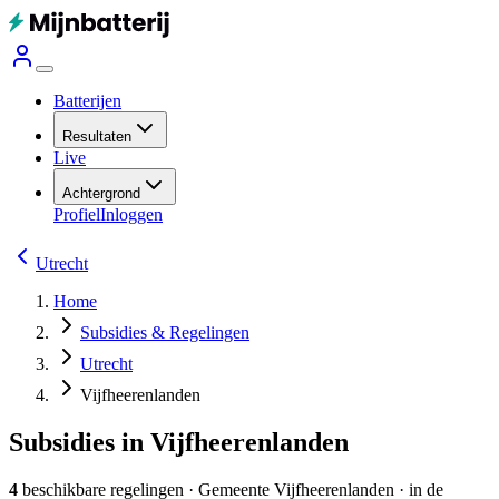
Batterijen
Resultaten
Live
Achtergrond
Profiel
Inloggen
Utrecht
Home
Subsidies & Regelingen
Utrecht
Vijfheerenlanden
Subsidies in Vijfheerenlanden
4
beschikbare regelingen
·
Gemeente
Vijfheerenlanden
· in de