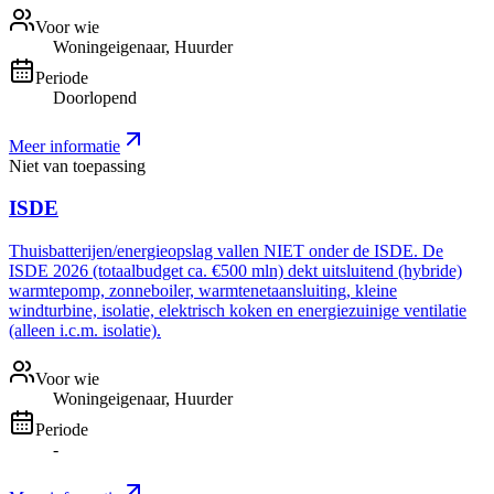
Voor wie
Woningeigenaar, Huurder
Periode
Doorlopend
Meer informatie
Niet van toepassing
ISDE
Thuisbatterijen/energieopslag vallen NIET onder de ISDE. De
ISDE 2026 (totaalbudget ca. €500 mln) dekt uitsluitend (hybride)
warmtepomp, zonneboiler, warmtenetaansluiting, kleine
windturbine, isolatie, elektrisch koken en energiezuinige ventilatie
(alleen i.c.m. isolatie).
Voor wie
Woningeigenaar, Huurder
Periode
-