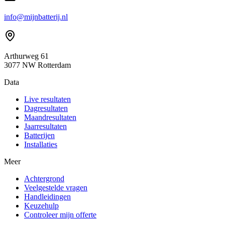
info@mijnbatterij.nl
Arthurweg 61
3077 NW Rotterdam
Data
Live resultaten
Dagresultaten
Maandresultaten
Jaarresultaten
Batterijen
Installaties
Meer
Achtergrond
Veelgestelde vragen
Handleidingen
Keuzehulp
Controleer mijn offerte