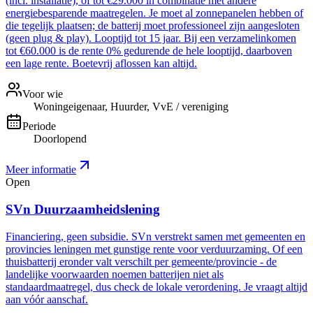
(incl. installatie), of tot €29.000 in combinatie met andere
energiebesparende maatregelen. Je moet al zonnepanelen hebben of
die tegelijk plaatsen; de batterij moet professioneel zijn aangesloten
(geen plug & play). Looptijd tot 15 jaar. Bij een verzamelinkomen
tot €60.000 is de rente 0% gedurende de hele looptijd, daarboven
een lage rente. Boetevrij aflossen kan altijd.
Voor wie
Woningeigenaar, Huurder, VvE / vereniging
Periode
Doorlopend
Meer informatie
Open
SVn Duurzaamheidslening
Financiering, geen subsidie. SVn verstrekt samen met gemeenten en
provincies leningen met gunstige rente voor verduurzaming. Of een
thuisbatterij eronder valt verschilt per gemeente/provincie - de
landelijke voorwaarden noemen batterijen niet als
standaardmaatregel, dus check de lokale verordening. Je vraagt altijd
aan vóór aanschaf.