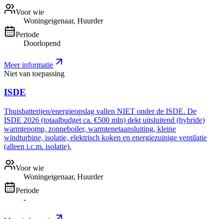
Voor wie
Woningeigenaar, Huurder
Periode
Doorlopend
Meer informatie
Niet van toepassing
ISDE
Thuisbatterijen/energieopslag vallen NIET onder de ISDE. De
ISDE 2026 (totaalbudget ca. €500 mln) dekt uitsluitend (hybride)
warmtepomp, zonneboiler, warmtenetaansluiting, kleine
windturbine, isolatie, elektrisch koken en energiezuinige ventilatie
(alleen i.c.m. isolatie).
Voor wie
Woningeigenaar, Huurder
Periode
-