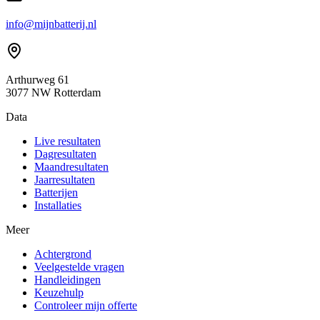
info@mijnbatterij.nl
Arthurweg 61
3077 NW Rotterdam
Data
Live resultaten
Dagresultaten
Maandresultaten
Jaarresultaten
Batterijen
Installaties
Meer
Achtergrond
Veelgestelde vragen
Handleidingen
Keuzehulp
Controleer mijn offerte