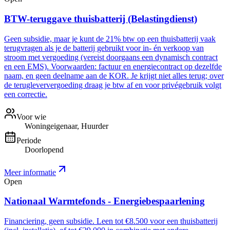
BTW-teruggave thuisbatterij (Belastingdienst)
Geen subsidie, maar je kunt de 21% btw op een thuisbatterij vaak
terugvragen als je de batterij gebruikt voor in- én verkoop van
stroom met vergoeding (vereist doorgaans een dynamisch contract
en een EMS). Voorwaarden: factuur en energiecontract op dezelfde
naam, en geen deelname aan de KOR. Je krijgt niet alles terug; over
de terugleververgoeding draag je btw af en voor privégebruik volgt
een correctie.
Voor wie
Woningeigenaar, Huurder
Periode
Doorlopend
Meer informatie
Open
Nationaal Warmtefonds - Energiebespaarlening
Financiering, geen subsidie. Leen tot €8.500 voor een thuisbatterij