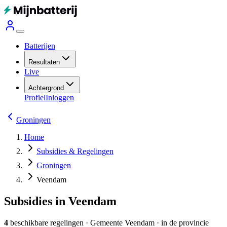
Batterijen
Resultaten
Live
Achtergrond
Profiel
Inloggen
Groningen
Home
Subsidies & Regelingen
Groningen
Veendam
Subsidies in Veendam
4
beschikbare regelingen
·
Gemeente
Veendam
· in de provincie