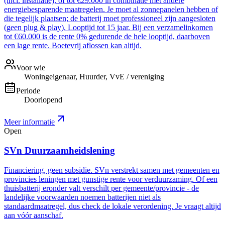
(incl. installatie), of tot €29.000 in combinatie met andere
energiebesparende maatregelen. Je moet al zonnepanelen hebben of
die tegelijk plaatsen; de batterij moet professioneel zijn aangesloten
(geen plug & play). Looptijd tot 15 jaar. Bij een verzamelinkomen
tot €60.000 is de rente 0% gedurende de hele looptijd, daarboven
een lage rente. Boetevrij aflossen kan altijd.
Voor wie
Woningeigenaar, Huurder, VvE / vereniging
Periode
Doorlopend
Meer informatie
Open
SVn Duurzaamheidslening
Financiering, geen subsidie. SVn verstrekt samen met gemeenten en
provincies leningen met gunstige rente voor verduurzaming. Of een
thuisbatterij eronder valt verschilt per gemeente/provincie - de
landelijke voorwaarden noemen batterijen niet als
standaardmaatregel, dus check de lokale verordening. Je vraagt altijd
aan vóór aanschaf.