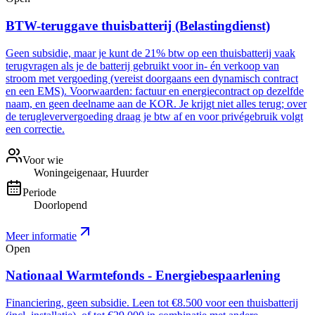
BTW-teruggave thuisbatterij (Belastingdienst)
Geen subsidie, maar je kunt de 21% btw op een thuisbatterij vaak
terugvragen als je de batterij gebruikt voor in- én verkoop van
stroom met vergoeding (vereist doorgaans een dynamisch contract
en een EMS). Voorwaarden: factuur en energiecontract op dezelfde
naam, en geen deelname aan de KOR. Je krijgt niet alles terug; over
de terugleververgoeding draag je btw af en voor privégebruik volgt
een correctie.
Voor wie
Woningeigenaar, Huurder
Periode
Doorlopend
Meer informatie
Open
Nationaal Warmtefonds - Energiebespaarlening
Financiering, geen subsidie. Leen tot €8.500 voor een thuisbatterij