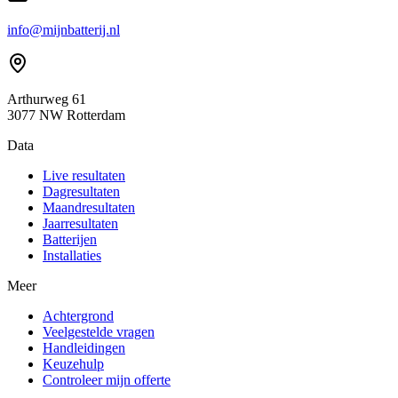
info@mijnbatterij.nl
Arthurweg 61
3077 NW Rotterdam
Data
Live resultaten
Dagresultaten
Maandresultaten
Jaarresultaten
Batterijen
Installaties
Meer
Achtergrond
Veelgestelde vragen
Handleidingen
Keuzehulp
Controleer mijn offerte