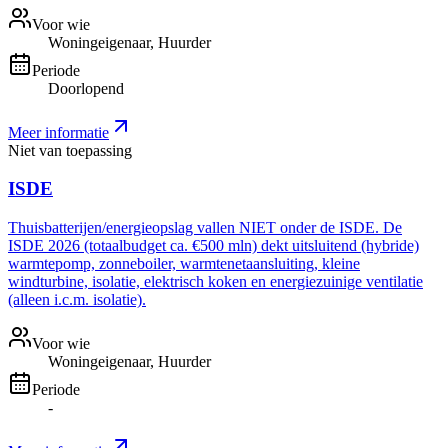
Voor wie
Woningeigenaar, Huurder
Periode
Doorlopend
Meer informatie
Niet van toepassing
ISDE
Thuisbatterijen/energieopslag vallen NIET onder de ISDE. De
ISDE 2026 (totaalbudget ca. €500 mln) dekt uitsluitend (hybride)
warmtepomp, zonneboiler, warmtenetaansluiting, kleine
windturbine, isolatie, elektrisch koken en energiezuinige ventilatie
(alleen i.c.m. isolatie).
Voor wie
Woningeigenaar, Huurder
Periode
-