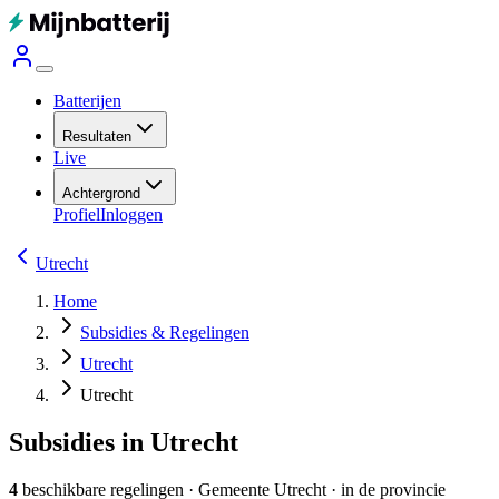
Batterijen
Resultaten
Live
Achtergrond
Profiel
Inloggen
Utrecht
Home
Subsidies & Regelingen
Utrecht
Utrecht
Subsidies in Utrecht
4
beschikbare regelingen
·
Gemeente
Utrecht
· in de provincie