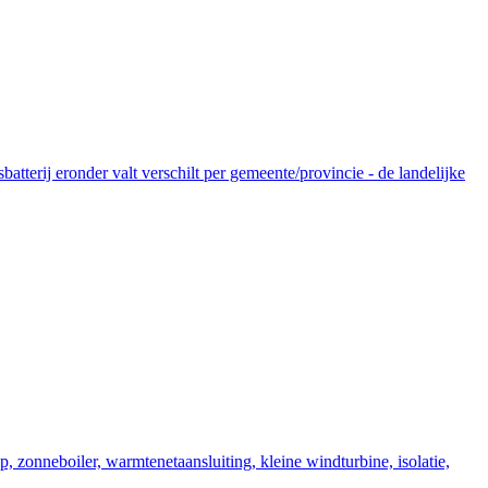
tterij eronder valt verschilt per gemeente/provincie - de landelijke
zonneboiler, warmtenetaansluiting, kleine windturbine, isolatie,