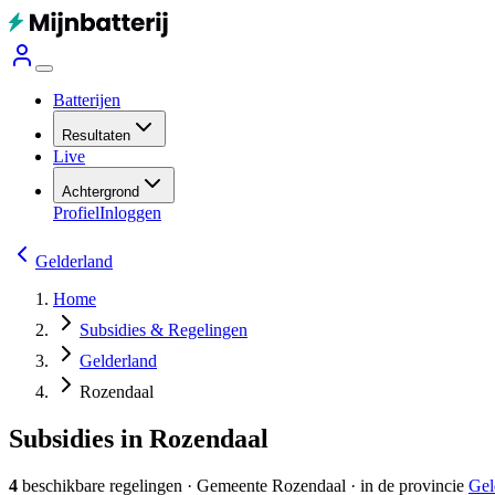
Batterijen
Resultaten
Live
Achtergrond
Profiel
Inloggen
Gelderland
Home
Subsidies & Regelingen
Gelderland
Rozendaal
Subsidies in Rozendaal
4
beschikbare regelingen
·
Gemeente
Rozendaal
· in de provincie
Gel