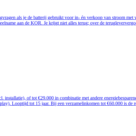
ugvragen als je de batterij gebruikt voor in- én verkoop van stroom me
lname aan de KOR. Je krijgt niet alles terug; over de terugleververgoe
ncl. installatie), of tot €29.000 in combinatie met andere energiebespar
 play). Looptijd tot 15 jaar. Bij een verzamelinkomen tot €60.000 is de