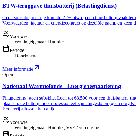
BTW-teruggave thuisbatterij (Belastingdienst)
Geen subsidie, maar je kunt de 21% btw op een thuisbatterij vaak ter
Voorwaarden: factuur en energiecontract op dezelfde naam, en geen dee
Voor wie
Woningeigenaar, Huurder
Periode
Doorlopend
Meer informatie
Open
Nationaal Warmtefonds - Energiebespaarlening
Financiering, geen subsidie. Leen tot €8.500 voor een thuisbatterij (i
plaatsen; de batterij moet professioneel zijn aangesloten (geen plug &
Boetevrij aflossen kan altijd.
Voor wie
Woningeigenaar, Huurder, VvE / vereniging