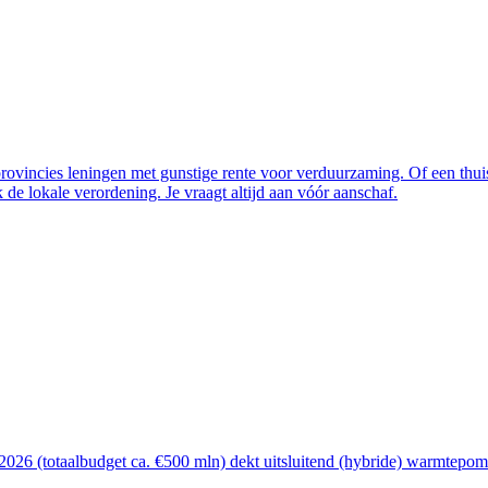
vincies leningen met gunstige rente voor verduurzaming. Of een thuisba
de lokale verordening. Je vraagt altijd aan vóór aanschaf.
26 (totaalbudget ca. €500 mln) dekt uitsluitend (hybride) warmtepomp, 