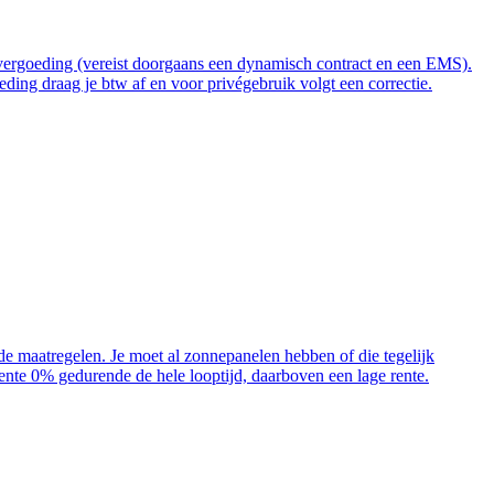
t vergoeding (vereist doorgaans een dynamisch contract en een EMS).
ding draag je btw af en voor privégebruik volgt een correctie.
ende maatregelen. Je moet al zonnepanelen hebben of die tegelijk
 rente 0% gedurende de hele looptijd, daarboven een lage rente.