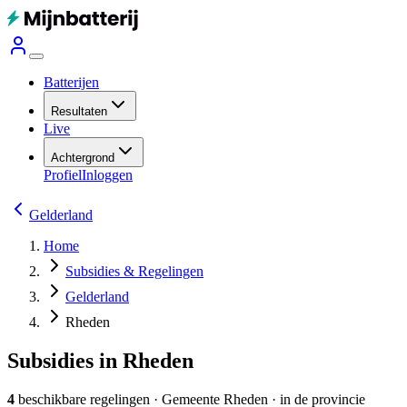
Batterijen
Resultaten
Live
Achtergrond
Profiel
Inloggen
Gelderland
Home
Subsidies & Regelingen
Gelderland
Rheden
Subsidies in Rheden
4
beschikbare regelingen
·
Gemeente
Rheden
· in de provincie