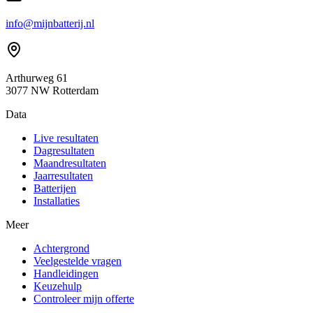
info@mijnbatterij.nl
Arthurweg 61
3077 NW Rotterdam
Data
Live resultaten
Dagresultaten
Maandresultaten
Jaarresultaten
Batterijen
Installaties
Meer
Achtergrond
Veelgestelde vragen
Handleidingen
Keuzehulp
Controleer mijn offerte