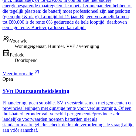
(incl. installatie), of tot €29.000 in combinatie met andere
energiebesparende maatregelen. Je moet al zonnepanelen hebben of
die tegelijk plaatsen; de batterij moet professioneel zijn aangesloten
(geen plug & play). Looptijd tot 15 jaar. Bij een verzamelinkomen
tot €60.000 is de rente 0% gedurende de hele looptijd, daarboven
een lage rente. Boetevrij aflossen kan altijd.
Voor wie
Woningeigenaar, Huurder, VvE / vereniging
Periode
Doorlopend
Meer informatie
Open
SVn Duurzaamheidslening
Financiering, geen subsidie. SVn verstrekt samen met gemeenten en
provincies leningen met gunstige rente voor verduurzaming. Of een
thuisbatterij eronder valt verschilt per gemeente/provincie - de
landelijke voorwaarden noemen batterijen niet als
standaardmaatregel, dus check de lokale verordening. Je vraagt altijd
aan vóór aanschaf.