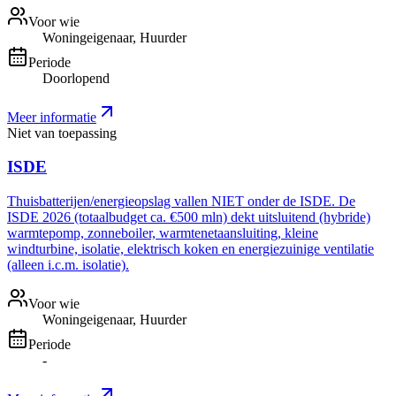
Voor wie
Woningeigenaar, Huurder
Periode
Doorlopend
Meer informatie
Niet van toepassing
ISDE
Thuisbatterijen/energieopslag vallen NIET onder de ISDE. De
ISDE 2026 (totaalbudget ca. €500 mln) dekt uitsluitend (hybride)
warmtepomp, zonneboiler, warmtenetaansluiting, kleine
windturbine, isolatie, elektrisch koken en energiezuinige ventilatie
(alleen i.c.m. isolatie).
Voor wie
Woningeigenaar, Huurder
Periode
-