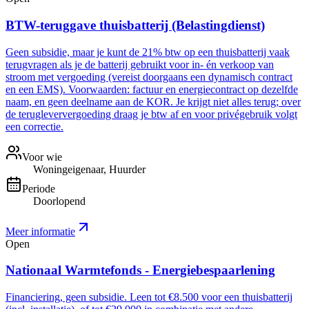
BTW-teruggave thuisbatterij (Belastingdienst)
Geen subsidie, maar je kunt de 21% btw op een thuisbatterij vaak
terugvragen als je de batterij gebruikt voor in- én verkoop van
stroom met vergoeding (vereist doorgaans een dynamisch contract
en een EMS). Voorwaarden: factuur en energiecontract op dezelfde
naam, en geen deelname aan de KOR. Je krijgt niet alles terug; over
de terugleververgoeding draag je btw af en voor privégebruik volgt
een correctie.
Voor wie
Woningeigenaar, Huurder
Periode
Doorlopend
Meer informatie
Open
Nationaal Warmtefonds - Energiebespaarlening
Financiering, geen subsidie. Leen tot €8.500 voor een thuisbatterij