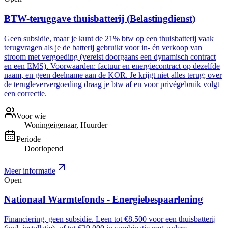
BTW-teruggave thuisbatterij (Belastingdienst)
Geen subsidie, maar je kunt de 21% btw op een thuisbatterij vaak
terugvragen als je de batterij gebruikt voor in- én verkoop van
stroom met vergoeding (vereist doorgaans een dynamisch contract
en een EMS). Voorwaarden: factuur en energiecontract op dezelfde
naam, en geen deelname aan de KOR. Je krijgt niet alles terug; over
de terugleververgoeding draag je btw af en voor privégebruik volgt
een correctie.
Voor wie
Woningeigenaar, Huurder
Periode
Doorlopend
Meer informatie
Open
Nationaal Warmtefonds - Energiebespaarlening
Financiering, geen subsidie. Leen tot €8.500 voor een thuisbatterij