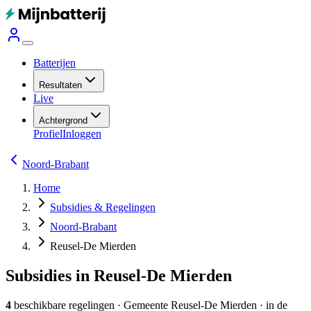
Batterijen
Resultaten
Live
Achtergrond
Profiel
Inloggen
Noord-Brabant
Home
Subsidies & Regelingen
Noord-Brabant
Reusel-De Mierden
Subsidies in Reusel-De Mierden
4
beschikbare regelingen
·
Gemeente
Reusel-De Mierden
· in de