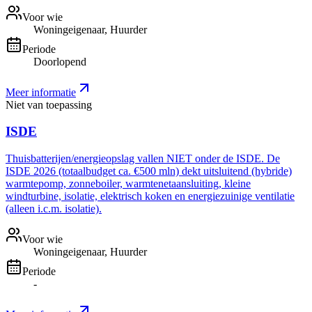
Voor wie
Woningeigenaar, Huurder
Periode
Doorlopend
Meer informatie
Niet van toepassing
ISDE
Thuisbatterijen/energieopslag vallen NIET onder de ISDE. De
ISDE 2026 (totaalbudget ca. €500 mln) dekt uitsluitend (hybride)
warmtepomp, zonneboiler, warmtenetaansluiting, kleine
windturbine, isolatie, elektrisch koken en energiezuinige ventilatie
(alleen i.c.m. isolatie).
Voor wie
Woningeigenaar, Huurder
Periode
-