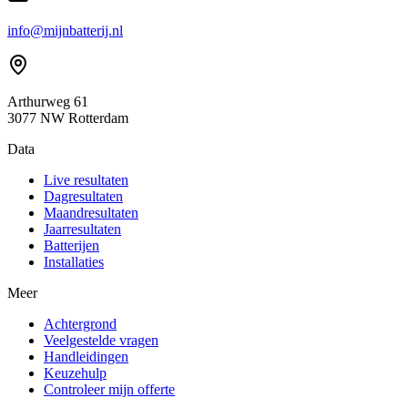
info@mijnbatterij.nl
Arthurweg 61
3077 NW Rotterdam
Data
Live resultaten
Dagresultaten
Maandresultaten
Jaarresultaten
Batterijen
Installaties
Meer
Achtergrond
Veelgestelde vragen
Handleidingen
Keuzehulp
Controleer mijn offerte