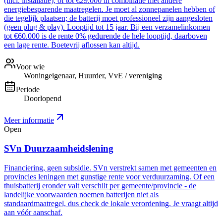
(incl. installatie), of tot €29.000 in combinatie met andere
energiebesparende maatregelen. Je moet al zonnepanelen hebben of
die tegelijk plaatsen; de batterij moet professioneel zijn aangesloten
(geen plug & play). Looptijd tot 15 jaar. Bij een verzamelinkomen
tot €60.000 is de rente 0% gedurende de hele looptijd, daarboven
een lage rente. Boetevrij aflossen kan altijd.
Voor wie
Woningeigenaar, Huurder, VvE / vereniging
Periode
Doorlopend
Meer informatie
Open
SVn Duurzaamheidslening
Financiering, geen subsidie. SVn verstrekt samen met gemeenten en
provincies leningen met gunstige rente voor verduurzaming. Of een
thuisbatterij eronder valt verschilt per gemeente/provincie - de
landelijke voorwaarden noemen batterijen niet als
standaardmaatregel, dus check de lokale verordening. Je vraagt altijd
aan vóór aanschaf.