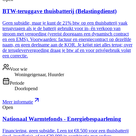
BTW-teruggave thuisbatterij (Belastingdienst)
Geen subsidie, maar je kunt de 21% btw op een thuisbatterij vaak
terugvragen als je de batterij gebruikt voor in- én verkoop van
stroom met vergoeding (vereist doorgaans een dynamisch contract
en een EMS). Voorwaarden: factuur en energiecontract op dezelfde
naam, en geen deelname aan de KOR. Je krijgt niet alles terug; over
de terugleververgoeding draag je btw af en voor privégebruik volgt
een correctie.
Voor wie
Woningeigenaar, Huurder
Periode
Doorlopend
Meer informatie
Open
Nationaal Warmtefonds - Energiebespaarlening
Financiering, geen subsidie. Leen tot €8.500 voor een thuisbatterij