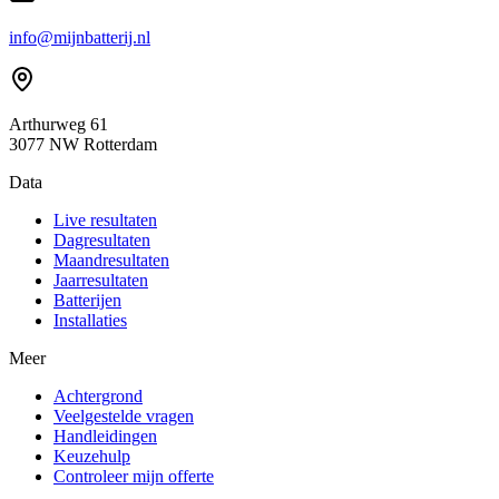
info@mijnbatterij.nl
Arthurweg 61
3077 NW Rotterdam
Data
Live resultaten
Dagresultaten
Maandresultaten
Jaarresultaten
Batterijen
Installaties
Meer
Achtergrond
Veelgestelde vragen
Handleidingen
Keuzehulp
Controleer mijn offerte