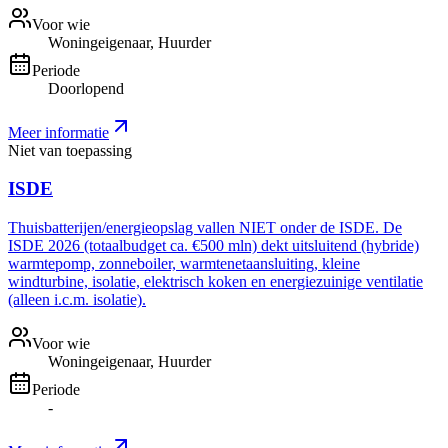
Voor wie
Woningeigenaar, Huurder
Periode
Doorlopend
Meer informatie
Niet van toepassing
ISDE
Thuisbatterijen/energieopslag vallen NIET onder de ISDE. De
ISDE 2026 (totaalbudget ca. €500 mln) dekt uitsluitend (hybride)
warmtepomp, zonneboiler, warmtenetaansluiting, kleine
windturbine, isolatie, elektrisch koken en energiezuinige ventilatie
(alleen i.c.m. isolatie).
Voor wie
Woningeigenaar, Huurder
Periode
-