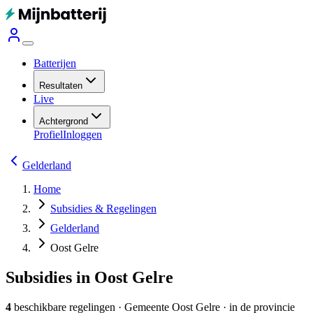
Batterijen
Resultaten
Live
Achtergrond
Profiel
Inloggen
Gelderland
Home
Subsidies & Regelingen
Gelderland
Oost Gelre
Subsidies in Oost Gelre
4
beschikbare regelingen
·
Gemeente
Oost Gelre
· in de provincie