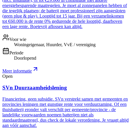
(incl. installatie), of tot €29.000 in combinatie met andere
energiebesparende maatregelen. Je moet al zonnepanelen hebben of
die tegelijk plaatsen; de batterij moet professioneel zijn aangesloten
(geen plug & play). Looptijd tot 15 jaar. Bij een verzamelinkomen
tot €60.000 is de rente 0% gedurende de hele looptijd, daarboven
een lage rente. Boetevrij aflossen kan altijd.
Voor wie
Woningeigenaar, Huurder, VvE / vereniging
Periode
Doorlopend
Meer informatie
Open
SVn Duurzaamheidslening
Financiering, geen subsidie. SVn verstrekt samen met gemeenten en
provincies leningen met gunstige rente voor verduurzaming. Of een
thuisbatterij eronder valt verschilt per gemeente/provincie - de
landelijke voorwaarden noemen batterijen niet als
standaardmaatregel, dus check de lokale verordening. Je vraagt altijd
aan vóór aanschaf.