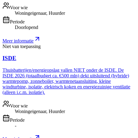
Voor wie
Woningeigenaar, Huurder
Periode
Doorlopend
Meer informatie
Niet van toepassing
ISDE
Thuisbatterijen/energieopslag vallen NIET onder de ISDE. De
ISDE 2026 (totaalbudget ca. €500 mln) dekt uitsluitend (hybride)
warmtepomp, zonneboiler, warmtenetaansluiting, kleine
windturbine, isolatie, elektrisch koken en energiezuinige ventilatie
(alleen i.c.m. isolatie).
Voor wie
Woningeigenaar, Huurder
Periode
-