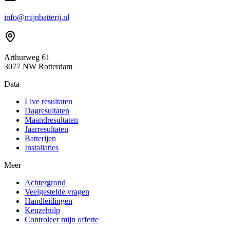
info@mijnbatterij.nl
Arthurweg 61
3077 NW Rotterdam
Data
Live resultaten
Dagresultaten
Maandresultaten
Jaarresultaten
Batterijen
Installaties
Meer
Achtergrond
Veelgestelde vragen
Handleidingen
Keuzehulp
Controleer mijn offerte