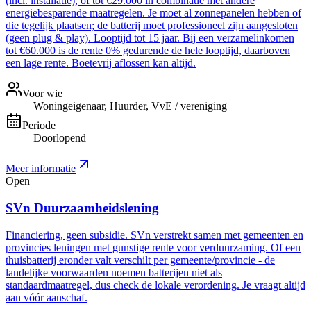
(incl. installatie), of tot €29.000 in combinatie met andere
energiebesparende maatregelen. Je moet al zonnepanelen hebben of
die tegelijk plaatsen; de batterij moet professioneel zijn aangesloten
(geen plug & play). Looptijd tot 15 jaar. Bij een verzamelinkomen
tot €60.000 is de rente 0% gedurende de hele looptijd, daarboven
een lage rente. Boetevrij aflossen kan altijd.
Voor wie
Woningeigenaar, Huurder, VvE / vereniging
Periode
Doorlopend
Meer informatie
Open
SVn Duurzaamheidslening
Financiering, geen subsidie. SVn verstrekt samen met gemeenten en
provincies leningen met gunstige rente voor verduurzaming. Of een
thuisbatterij eronder valt verschilt per gemeente/provincie - de
landelijke voorwaarden noemen batterijen niet als
standaardmaatregel, dus check de lokale verordening. Je vraagt altijd
aan vóór aanschaf.