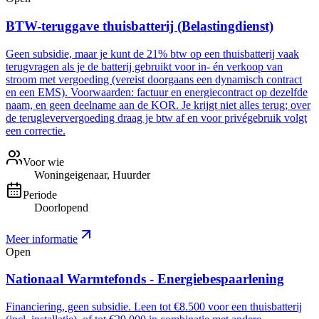
BTW-teruggave thuisbatterij (Belastingdienst)
Geen subsidie, maar je kunt de 21% btw op een thuisbatterij vaak
terugvragen als je de batterij gebruikt voor in- én verkoop van
stroom met vergoeding (vereist doorgaans een dynamisch contract
en een EMS). Voorwaarden: factuur en energiecontract op dezelfde
naam, en geen deelname aan de KOR. Je krijgt niet alles terug; over
de terugleververgoeding draag je btw af en voor privégebruik volgt
een correctie.
Voor wie
Woningeigenaar, Huurder
Periode
Doorlopend
Meer informatie
Open
Nationaal Warmtefonds - Energiebespaarlening
Financiering, geen subsidie. Leen tot €8.500 voor een thuisbatterij