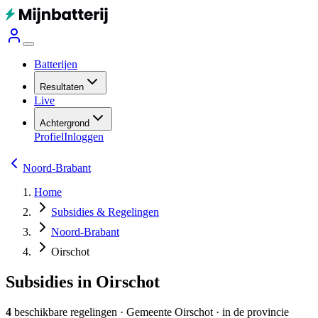
Batterijen
Resultaten
Live
Achtergrond
Profiel
Inloggen
Noord-Brabant
Home
Subsidies & Regelingen
Noord-Brabant
Oirschot
Subsidies in Oirschot
4
beschikbare regelingen
·
Gemeente
Oirschot
· in de provincie