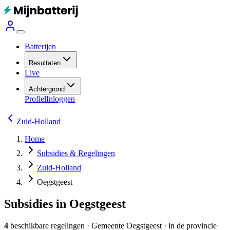
Batterijen
Resultaten
Live
Achtergrond
Profiel
Inloggen
Zuid-Holland
Home
Subsidies & Regelingen
Zuid-Holland
Oegstgeest
Subsidies in Oegstgeest
4
beschikbare regelingen
·
Gemeente
Oegstgeest
· in de provincie