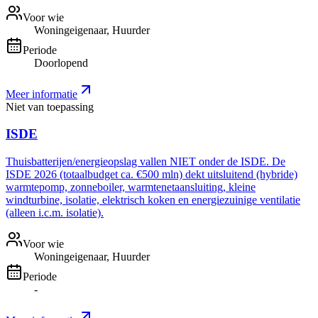
Voor wie
Woningeigenaar, Huurder
Periode
Doorlopend
Meer informatie
Niet van toepassing
ISDE
Thuisbatterijen/energieopslag vallen NIET onder de ISDE. De
ISDE 2026 (totaalbudget ca. €500 mln) dekt uitsluitend (hybride)
warmtepomp, zonneboiler, warmtenetaansluiting, kleine
windturbine, isolatie, elektrisch koken en energiezuinige ventilatie
(alleen i.c.m. isolatie).
Voor wie
Woningeigenaar, Huurder
Periode
-