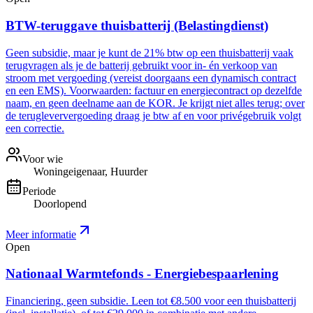
BTW-teruggave thuisbatterij (Belastingdienst)
Geen subsidie, maar je kunt de 21% btw op een thuisbatterij vaak
terugvragen als je de batterij gebruikt voor in- én verkoop van
stroom met vergoeding (vereist doorgaans een dynamisch contract
en een EMS). Voorwaarden: factuur en energiecontract op dezelfde
naam, en geen deelname aan de KOR. Je krijgt niet alles terug; over
de terugleververgoeding draag je btw af en voor privégebruik volgt
een correctie.
Voor wie
Woningeigenaar, Huurder
Periode
Doorlopend
Meer informatie
Open
Nationaal Warmtefonds - Energiebespaarlening
Financiering, geen subsidie. Leen tot €8.500 voor een thuisbatterij