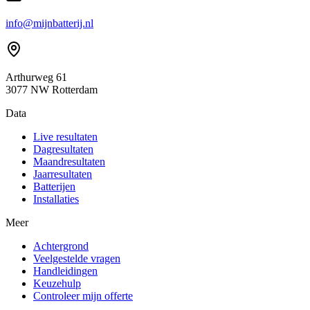
info@mijnbatterij.nl
Arthurweg 61
3077 NW Rotterdam
Data
Live resultaten
Dagresultaten
Maandresultaten
Jaarresultaten
Batterijen
Installaties
Meer
Achtergrond
Veelgestelde vragen
Handleidingen
Keuzehulp
Controleer mijn offerte