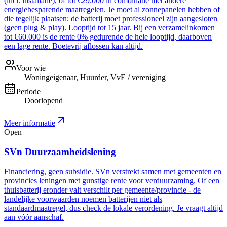
(incl. installatie), of tot €29.000 in combinatie met andere
energiebesparende maatregelen. Je moet al zonnepanelen hebben of
die tegelijk plaatsen; de batterij moet professioneel zijn aangesloten
(geen plug & play). Looptijd tot 15 jaar. Bij een verzamelinkomen
tot €60.000 is de rente 0% gedurende de hele looptijd, daarboven
een lage rente. Boetevrij aflossen kan altijd.
Voor wie
Woningeigenaar, Huurder, VvE / vereniging
Periode
Doorlopend
Meer informatie
Open
SVn Duurzaamheidslening
Financiering, geen subsidie. SVn verstrekt samen met gemeenten en
provincies leningen met gunstige rente voor verduurzaming. Of een
thuisbatterij eronder valt verschilt per gemeente/provincie - de
landelijke voorwaarden noemen batterijen niet als
standaardmaatregel, dus check de lokale verordening. Je vraagt altijd
aan vóór aanschaf.