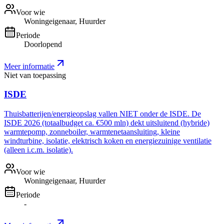
Voor wie
Woningeigenaar, Huurder
Periode
Doorlopend
Meer informatie
Niet van toepassing
ISDE
Thuisbatterijen/energieopslag vallen NIET onder de ISDE. De
ISDE 2026 (totaalbudget ca. €500 mln) dekt uitsluitend (hybride)
warmtepomp, zonneboiler, warmtenetaansluiting, kleine
windturbine, isolatie, elektrisch koken en energiezuinige ventilatie
(alleen i.c.m. isolatie).
Voor wie
Woningeigenaar, Huurder
Periode
-