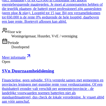
(incl. installatie), of tot €29.000 in combinatie met andere
energiebesparende maatregelen. Je moet al zonnepanelen hebben of
die tegelijk plaatsen; de batterij moet professioneel zijn aangesloten
(geen plug & play). Looptijd tot 15 jaar. Bij een verzamelinkomen
tot €60.000 is de rente 0% gedurende de hele looptijd, daarboven
een lage rente. Boetevrij aflossen kan altijd.
Voor wie
Woningeigenaar, Huurder, VvE / vereniging
Periode
Doorlopend
Meer informatie
Open
SVn Duurzaamheidslening
Financiering, geen subsidie. SVn verstrekt samen met gemeenten en
provincies leningen met gunstige rente voor verduurzaming. Of een
thuisbatterij eronder valt verschilt per gemeente/provincie - de
landelijke voorwaarden noemen batterijen niet als
standaardmaatregel, dus check de lokale verordening. Je vraagt altijd
aan vóór aanschaf.