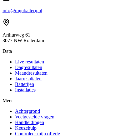
info@mijnbatterij.nl
Arthurweg 61
3077 NW Rotterdam
Data
Live resultaten
Dagresultaten
Maandresultaten
Jaarresultaten
Batterijen
Installaties
Meer
Achtergrond
Veelgestelde vragen
Handleidingen
Keuzehulp
Controleer mijn offerte