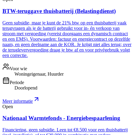
BTW-teruggave thuisbatterij (Belastingdienst)
Geen subsidie, maar je kunt de 21% btw op een thuisbatterij vaak
terugvragen als je de batterij gebruikt voor in- én verkoop van
stroom met vergoeding (vereist doorgaans een dynamisch contract
en een EMS). Voorwaarden: factuur en energiecontract op dezelfde
naam, en geen deelname aan de KOR. Je krijgt niet alles terug; over
de terugleververgoeding draag je btw af en voor privégebruik volgt
een correctie.
Voor wie
Woningeigenaar, Huurder
Periode
Doorlopend
Meer informatie
Open
Nationaal Warmtefonds - Energiebespaarlening
Financiering, geen subsidie. Leen tot €8.500 voor een thuisbatterij