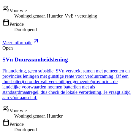
Voor wie
Woningeigenaar, Huurder, VvE / vereniging
Periode
Doorlopend
Meer informatie
Open
SVn Duurzaamheidslening
Financiering, geen subsidie. SVn verstrekt samen met gemeenten en
provincies leningen met gunstige rente voor verduurzaming. Of een
thuisbatterij eronder valt verschilt per gemeente/provincie - de
landelijke voorwaarden noemen batterijen niet als
standaardmaatregel, dus check de lokale verordening. Je vraagt altijd
aan vóór aanschaf.
Voor wie
Woningeigenaar, Huurder
Periode
Doorlopend