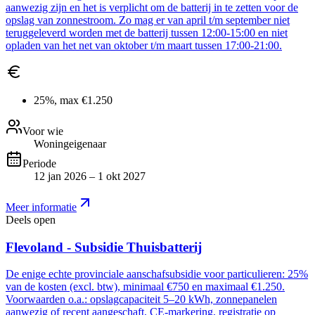
aanwezig zijn en het is verplicht om de batterij in te zetten voor de
opslag van zonnestroom. Zo mag er van april t/m september niet
teruggeleverd worden met de batterij tussen 12:00-15:00 en niet
opladen van het net van oktober t/m maart tussen 17:00-21:00.
25%, max €1.250
Voor wie
Woningeigenaar
Periode
12 jan 2026 – 1 okt 2027
Meer informatie
Deels open
Flevoland - Subsidie Thuisbatterij
De enige echte provinciale aanschafsubsidie voor particulieren: 25%
van de kosten (excl. btw), minimaal €750 en maximaal €1.250.
Voorwaarden o.a.: opslagcapaciteit 5–20 kWh, zonnepanelen
aanwezig of recent aangeschaft, CE-markering, registratie op