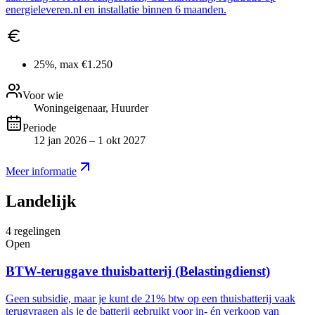
energieleveren.nl en installatie binnen 6 maanden.
25%, max €1.250
Voor wie
Woningeigenaar, Huurder
Periode
12 jan 2026 – 1 okt 2027
Meer informatie
Landelijk
4
regelingen
Open
BTW-teruggave thuisbatterij (Belastingdienst)
Geen subsidie, maar je kunt de 21% btw op een thuisbatterij vaak
terugvragen als je de batterij gebruikt voor in- én verkoop van