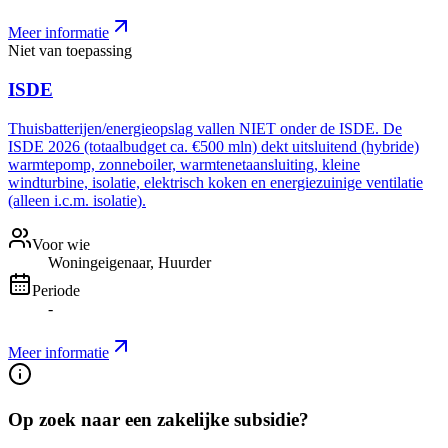
Meer informatie
Niet van toepassing
ISDE
Thuisbatterijen/energieopslag vallen NIET onder de ISDE. De
ISDE 2026 (totaalbudget ca. €500 mln) dekt uitsluitend (hybride)
warmtepomp, zonneboiler, warmtenetaansluiting, kleine
windturbine, isolatie, elektrisch koken en energiezuinige ventilatie
(alleen i.c.m. isolatie).
Voor wie
Woningeigenaar, Huurder
Periode
-
Meer informatie
Op zoek naar een zakelijke subsidie?