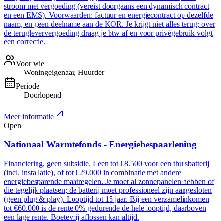
stroom met vergoeding (vereist doorgaans een dynamisch contract
en een EMS). Voorwaarden: factuur en energiecontract op dezelfde
naam, en geen deelname aan de KOR. Je krijgt niet alles terug; over
de terugleververgoeding draag je btw af en voor privégebruik volgt
een correctie.
Voor wie
Woningeigenaar, Huurder
Periode
Doorlopend
Meer informatie
Open
Nationaal Warmtefonds - Energiebespaarlening
Financiering, geen subsidie. Leen tot €8.500 voor een thuisbatterij
(incl. installatie), of tot €29.000 in combinatie met andere
energiebesparende maatregelen. Je moet al zonnepanelen hebben of
die tegelijk plaatsen; de batterij moet professioneel zijn aangesloten
(geen plug & play). Looptijd tot 15 jaar. Bij een verzamelinkomen
tot €60.000 is de rente 0% gedurende de hele looptijd, daarboven
een lage rente. Boetevrij aflossen kan altijd.