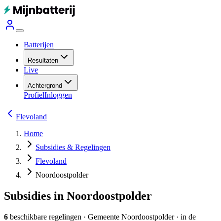
Batterijen
Resultaten
Live
Achtergrond
Profiel
Inloggen
Flevoland
Home
Subsidies & Regelingen
Flevoland
Noordoostpolder
Subsidies in Noordoostpolder
6
beschikbare regelingen
·
Gemeente
Noordoostpolder
· in de