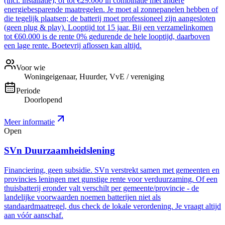
(incl. installatie), of tot €29.000 in combinatie met andere
energiebesparende maatregelen. Je moet al zonnepanelen hebben of
die tegelijk plaatsen; de batterij moet professioneel zijn aangesloten
(geen plug & play). Looptijd tot 15 jaar. Bij een verzamelinkomen
tot €60.000 is de rente 0% gedurende de hele looptijd, daarboven
een lage rente. Boetevrij aflossen kan altijd.
Voor wie
Woningeigenaar, Huurder, VvE / vereniging
Periode
Doorlopend
Meer informatie
Open
SVn Duurzaamheidslening
Financiering, geen subsidie. SVn verstrekt samen met gemeenten en
provincies leningen met gunstige rente voor verduurzaming. Of een
thuisbatterij eronder valt verschilt per gemeente/provincie - de
landelijke voorwaarden noemen batterijen niet als
standaardmaatregel, dus check de lokale verordening. Je vraagt altijd
aan vóór aanschaf.