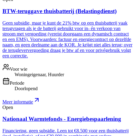
BTW-teruggave thuisbatterij (Belastingdienst)
Geen subsidie, maar je kunt de 21% btw op een thuisbatterij vaak
terugvragen als je de batterij gebruikt voor in- én verkoop van
stroom met vergoeding (vereist doorgaans een dynamisch contract
en een EMS). Voorwaarden: factuur en energiecontract op dezelfde
naam, en geen deelname aan de KOR. Je krijgt niet alles terug; over
de terugleververgoeding draag je btw af en voor privégebruik volgt
een correctie.
Voor wie
Woningeigenaar, Huurder
Periode
Doorlopend
Meer informatie
Open
Nationaal Warmtefonds - Energiebespaarlening
Financiering, geen subsidie. Leen tot €8.500 voor een thuisbatterij