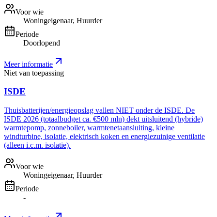
Voor wie
Woningeigenaar, Huurder
Periode
Doorlopend
Meer informatie
Niet van toepassing
ISDE
Thuisbatterijen/energieopslag vallen NIET onder de ISDE. De
ISDE 2026 (totaalbudget ca. €500 mln) dekt uitsluitend (hybride)
warmtepomp, zonneboiler, warmtenetaansluiting, kleine
windturbine, isolatie, elektrisch koken en energiezuinige ventilatie
(alleen i.c.m. isolatie).
Voor wie
Woningeigenaar, Huurder
Periode
-