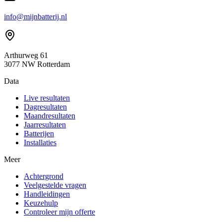
info@mijnbatterij.nl
Arthurweg 61
3077 NW Rotterdam
Data
Live resultaten
Dagresultaten
Maandresultaten
Jaarresultaten
Batterijen
Installaties
Meer
Achtergrond
Veelgestelde vragen
Handleidingen
Keuzehulp
Controleer mijn offerte