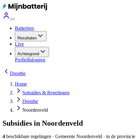
Batterijen
Resultaten
Live
Achtergrond
Profiel
Inloggen
Drenthe
Home
Subsidies & Regelingen
Drenthe
Noordenveld
Subsidies in Noordenveld
4
beschikbare regelingen
·
Gemeente
Noordenveld
· in de provincie