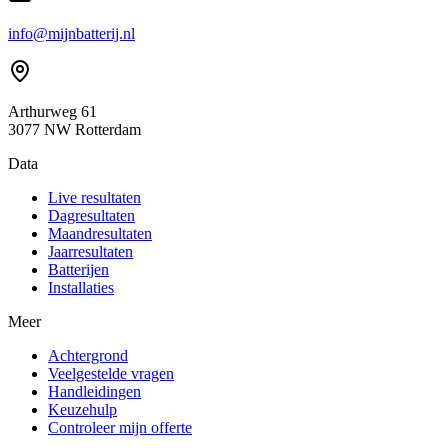
info@mijnbatterij.nl
Arthurweg 61
3077 NW Rotterdam
Data
Live resultaten
Dagresultaten
Maandresultaten
Jaarresultaten
Batterijen
Installaties
Meer
Achtergrond
Veelgestelde vragen
Handleidingen
Keuzehulp
Controleer mijn offerte