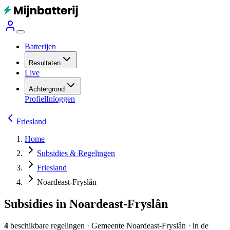
Batterijen
Resultaten
Live
Achtergrond
Profiel
Inloggen
Friesland
Home
Subsidies & Regelingen
Friesland
Noardeast-Fryslân
Subsidies in Noardeast-Fryslân
4
beschikbare regelingen
·
Gemeente
Noardeast-Fryslân
· in de