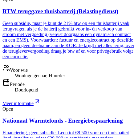
BTW-teruggave thuisbatterij (Belastingdienst)
Geen subsidie, maar je kunt de 21% btw op een thuisbatterij vaak
terugvragen als je de batterij gebruikt voor in- én verkoop van
stroom met vergoeding (vereist doorgaans een dynamisch contract
en een EMS). Voorwaarden: factuur en energiecontract op dezelfde
naam, en geen deelname aan de KOR. Je krijgt niet alles terug; over
de terugleververgoeding draag je btw af en voor privégebruik volgt
een correctie.
Voor wie
Woningeigenaar, Huurder
Periode
Doorlopend
Meer informatie
Open
Nationaal Warmtefonds - Energiebespaarlening
Financiering, geen subsidie. Leen tot €8.500 voor een thuisbatterij