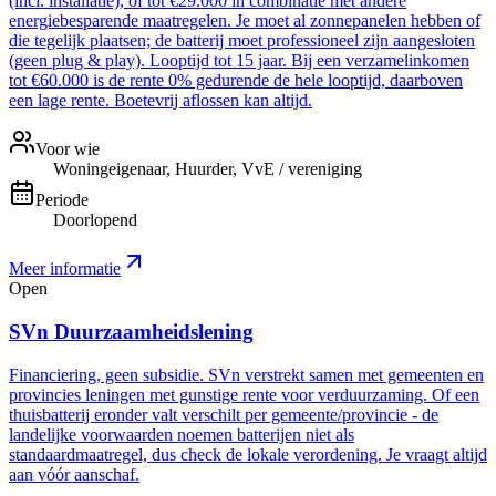
(incl. installatie), of tot €29.000 in combinatie met andere
energiebesparende maatregelen. Je moet al zonnepanelen hebben of
die tegelijk plaatsen; de batterij moet professioneel zijn aangesloten
(geen plug & play). Looptijd tot 15 jaar. Bij een verzamelinkomen
tot €60.000 is de rente 0% gedurende de hele looptijd, daarboven
een lage rente. Boetevrij aflossen kan altijd.
Voor wie
Woningeigenaar, Huurder, VvE / vereniging
Periode
Doorlopend
Meer informatie
Open
SVn Duurzaamheidslening
Financiering, geen subsidie. SVn verstrekt samen met gemeenten en
provincies leningen met gunstige rente voor verduurzaming. Of een
thuisbatterij eronder valt verschilt per gemeente/provincie - de
landelijke voorwaarden noemen batterijen niet als
standaardmaatregel, dus check de lokale verordening. Je vraagt altijd
aan vóór aanschaf.