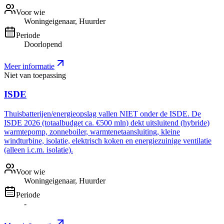
Voor wie
Woningeigenaar, Huurder
Periode
Doorlopend
Meer informatie
Niet van toepassing
ISDE
Thuisbatterijen/energieopslag vallen NIET onder de ISDE. De
ISDE 2026 (totaalbudget ca. €500 mln) dekt uitsluitend (hybride)
warmtepomp, zonneboiler, warmtenetaansluiting, kleine
windturbine, isolatie, elektrisch koken en energiezuinige ventilatie
(alleen i.c.m. isolatie).
Voor wie
Woningeigenaar, Huurder
Periode
-