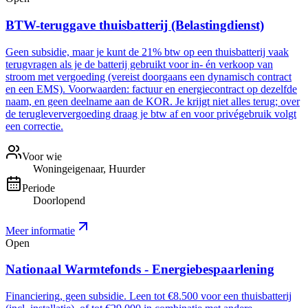
BTW-teruggave thuisbatterij (Belastingdienst)
Geen subsidie, maar je kunt de 21% btw op een thuisbatterij vaak
terugvragen als je de batterij gebruikt voor in- én verkoop van
stroom met vergoeding (vereist doorgaans een dynamisch contract
en een EMS). Voorwaarden: factuur en energiecontract op dezelfde
naam, en geen deelname aan de KOR. Je krijgt niet alles terug; over
de terugleververgoeding draag je btw af en voor privégebruik volgt
een correctie.
Voor wie
Woningeigenaar, Huurder
Periode
Doorlopend
Meer informatie
Open
Nationaal Warmtefonds - Energiebespaarlening
Financiering, geen subsidie. Leen tot €8.500 voor een thuisbatterij