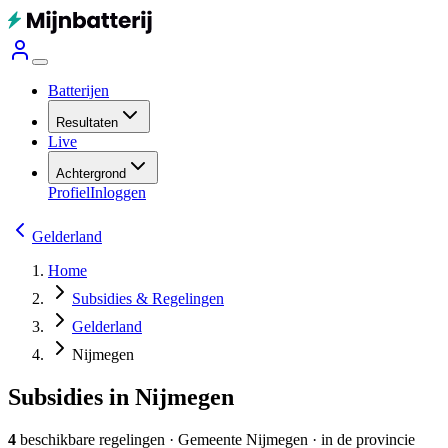
Batterijen
Resultaten
Live
Achtergrond
Profiel
Inloggen
Gelderland
Home
Subsidies & Regelingen
Gelderland
Nijmegen
Subsidies in Nijmegen
4
beschikbare regelingen
·
Gemeente
Nijmegen
· in de provincie