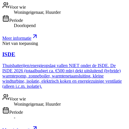
Voor wie
Woningeigenaar, Huurder
Periode
Doorlopend
Meer informatie
Niet van toepassing
ISDE
Thuisbatterijen/energieopslag vallen NIET onder de ISDE. De
ISDE 2026 (totaalbudget ca. €500 mln) dekt uitsluitend (hybride)
warmtepomp, zonneboiler, warmtenetaansluiting, kleine
windturbine, isolatie, elektrisch koken en energiezuinige ventilatie
(alleen i.c.m. isolatie).
Voor wie
Woningeigenaar, Huurder
Periode
-