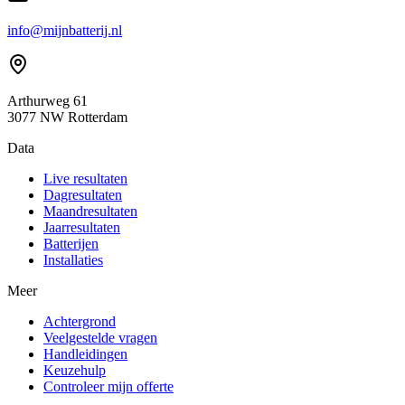
info@mijnbatterij.nl
Arthurweg 61
3077 NW Rotterdam
Data
Live resultaten
Dagresultaten
Maandresultaten
Jaarresultaten
Batterijen
Installaties
Meer
Achtergrond
Veelgestelde vragen
Handleidingen
Keuzehulp
Controleer mijn offerte