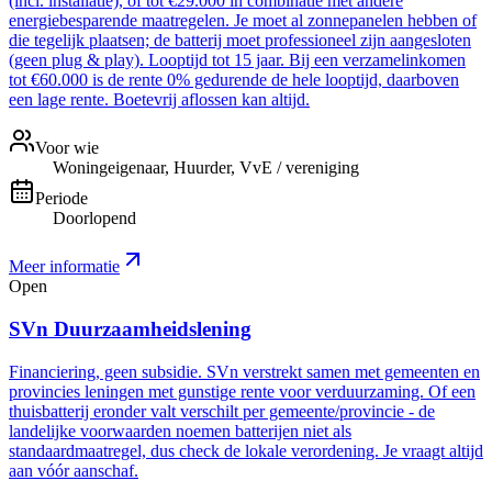
(incl. installatie), of tot €29.000 in combinatie met andere
energiebesparende maatregelen. Je moet al zonnepanelen hebben of
die tegelijk plaatsen; de batterij moet professioneel zijn aangesloten
(geen plug & play). Looptijd tot 15 jaar. Bij een verzamelinkomen
tot €60.000 is de rente 0% gedurende de hele looptijd, daarboven
een lage rente. Boetevrij aflossen kan altijd.
Voor wie
Woningeigenaar, Huurder, VvE / vereniging
Periode
Doorlopend
Meer informatie
Open
SVn Duurzaamheidslening
Financiering, geen subsidie. SVn verstrekt samen met gemeenten en
provincies leningen met gunstige rente voor verduurzaming. Of een
thuisbatterij eronder valt verschilt per gemeente/provincie - de
landelijke voorwaarden noemen batterijen niet als
standaardmaatregel, dus check de lokale verordening. Je vraagt altijd
aan vóór aanschaf.