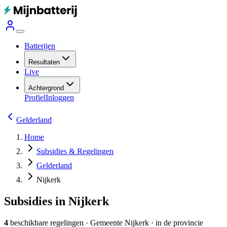
Batterijen
Resultaten
Live
Achtergrond
Profiel
Inloggen
Gelderland
Home
Subsidies & Regelingen
Gelderland
Nijkerk
Subsidies in Nijkerk
4
beschikbare regelingen
·
Gemeente
Nijkerk
· in de provincie