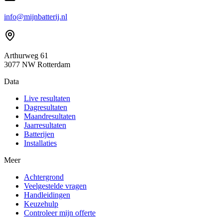
info@mijnbatterij.nl
Arthurweg 61
3077 NW Rotterdam
Data
Live resultaten
Dagresultaten
Maandresultaten
Jaarresultaten
Batterijen
Installaties
Meer
Achtergrond
Veelgestelde vragen
Handleidingen
Keuzehulp
Controleer mijn offerte