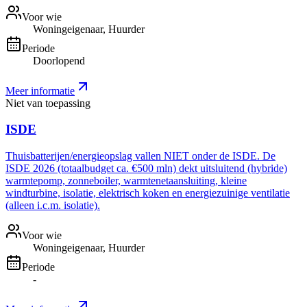
Voor wie
Woningeigenaar, Huurder
Periode
Doorlopend
Meer informatie
Niet van toepassing
ISDE
Thuisbatterijen/energieopslag vallen NIET onder de ISDE. De
ISDE 2026 (totaalbudget ca. €500 mln) dekt uitsluitend (hybride)
warmtepomp, zonneboiler, warmtenetaansluiting, kleine
windturbine, isolatie, elektrisch koken en energiezuinige ventilatie
(alleen i.c.m. isolatie).
Voor wie
Woningeigenaar, Huurder
Periode
-