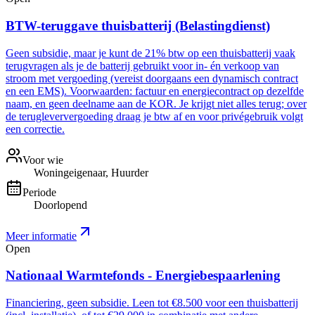
BTW-teruggave thuisbatterij (Belastingdienst)
Geen subsidie, maar je kunt de 21% btw op een thuisbatterij vaak
terugvragen als je de batterij gebruikt voor in- én verkoop van
stroom met vergoeding (vereist doorgaans een dynamisch contract
en een EMS). Voorwaarden: factuur en energiecontract op dezelfde
naam, en geen deelname aan de KOR. Je krijgt niet alles terug; over
de terugleververgoeding draag je btw af en voor privégebruik volgt
een correctie.
Voor wie
Woningeigenaar, Huurder
Periode
Doorlopend
Meer informatie
Open
Nationaal Warmtefonds - Energiebespaarlening
Financiering, geen subsidie. Leen tot €8.500 voor een thuisbatterij