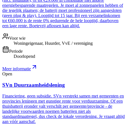
(incl. installatie), of tot €29.000 in combinatie met andere
energiebesparende maatregelen. Je moet al zonnepanelen hebben of
die tegelijk plaatsen; de batterij moet professioneel zijn aangesloten
(geen plug & play). Looptijd tot 15 jaar. Bij een verzamelinkomen
tot €60.000 is de rente 0% gedurende de hele looptijd, daarboven
een lage rente. Boetevrij aflossen kan altijd.
Voor wie
Woningeigenaar, Huurder, VvE / vereniging
Periode
Doorlopend
Meer informatie
Open
SVn Duurzaamheidslening
Financiering, geen subsidie. SVn verstrekt samen met gemeenten en
provincies leningen met gunstige rente voor verduurzaming. Of een
thuisbatterij eronder valt verschilt per gemeente/provincie - de
landelijke voorwaarden noemen batterijen niet als
standaardmaatregel, dus check de lokale verordening. Je vraagt altijd
aan vóór aanschaf.