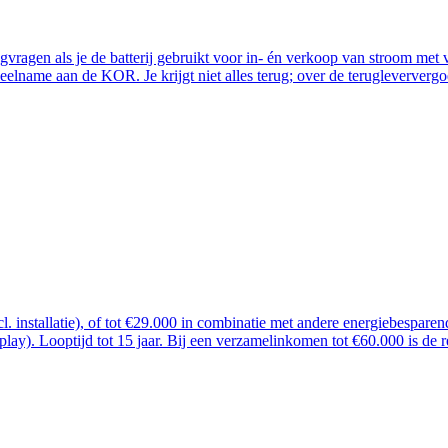
ugvragen als je de batterij gebruikt voor in- én verkoop van stroom me
lname aan de KOR. Je krijgt niet alles terug; over de terugleververgoe
ncl. installatie), of tot €29.000 in combinatie met andere energiebespar
 play). Looptijd tot 15 jaar. Bij een verzamelinkomen tot €60.000 is de