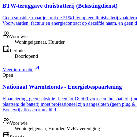
BTW-teruggave thuisbatterij (Belastingdienst)
Geen subsidie, maar je kunt de 21% btw op een thuisbatterij vaak ter
Voorwaarden: factuur en energiecontract op dezelfde naam, en geen dee
Voor wie
Woningeigenaar, Huurder
Periode
Doorlopend
Meer informatie
Open
Nationaal Warmtefonds - Energiebespaarlening
Financiering, geen subsidie. Leen tot €8.500 voor een thuisbatterij (i
plaatsen; de batterij moet professioneel zijn aangesloten (geen plug &
Boetevrij aflossen kan altijd.
Voor wie
Woningeigenaar, Huurder, VvE / vereniging