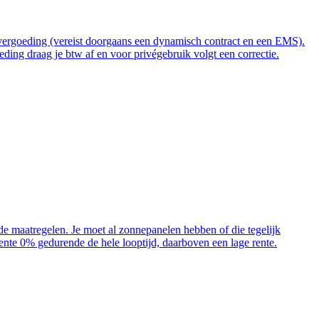
t vergoeding (vereist doorgaans een dynamisch contract en een EMS).
ding draag je btw af en voor privégebruik volgt een correctie.
ende maatregelen. Je moet al zonnepanelen hebben of die tegelijk
 rente 0% gedurende de hele looptijd, daarboven een lage rente.