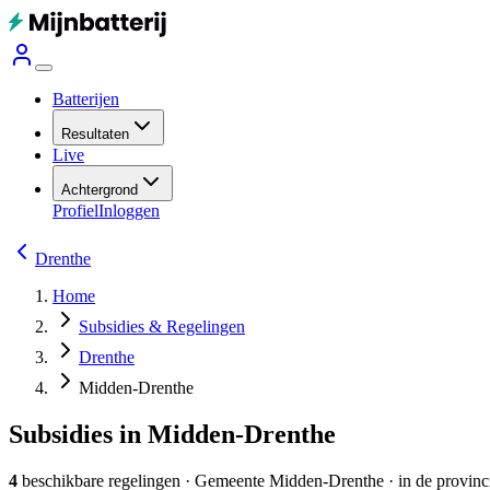
Batterijen
Resultaten
Live
Achtergrond
Profiel
Inloggen
Drenthe
Home
Subsidies & Regelingen
Drenthe
Midden-Drenthe
Subsidies in Midden-Drenthe
4
beschikbare regelingen
·
Gemeente
Midden-Drenthe
· in de provinc