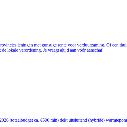
vincies leningen met gunstige rente voor verduurzaming. Of een thuisba
de lokale verordening. Je vraagt altijd aan vóór aanschaf.
26 (totaalbudget ca. €500 mln) dekt uitsluitend (hybride) warmtepomp, 