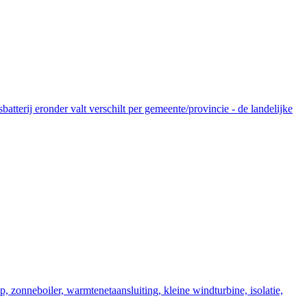
tterij eronder valt verschilt per gemeente/provincie - de landelijke
zonneboiler, warmtenetaansluiting, kleine windturbine, isolatie,