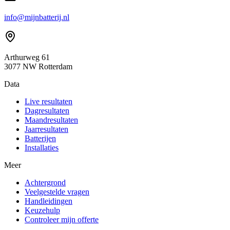
info@mijnbatterij.nl
Arthurweg 61
3077 NW Rotterdam
Data
Live resultaten
Dagresultaten
Maandresultaten
Jaarresultaten
Batterijen
Installaties
Meer
Achtergrond
Veelgestelde vragen
Handleidingen
Keuzehulp
Controleer mijn offerte