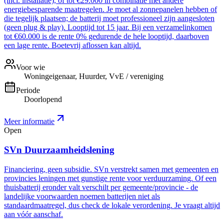
(incl. installatie), of tot €29.000 in combinatie met andere
energiebesparende maatregelen. Je moet al zonnepanelen hebben of
die tegelijk plaatsen; de batterij moet professioneel zijn aangesloten
(geen plug & play). Looptijd tot 15 jaar. Bij een verzamelinkomen
tot €60.000 is de rente 0% gedurende de hele looptijd, daarboven
een lage rente. Boetevrij aflossen kan altijd.
Voor wie
Woningeigenaar, Huurder, VvE / vereniging
Periode
Doorlopend
Meer informatie
Open
SVn Duurzaamheidslening
Financiering, geen subsidie. SVn verstrekt samen met gemeenten en
provincies leningen met gunstige rente voor verduurzaming. Of een
thuisbatterij eronder valt verschilt per gemeente/provincie - de
landelijke voorwaarden noemen batterijen niet als
standaardmaatregel, dus check de lokale verordening. Je vraagt altijd
aan vóór aanschaf.