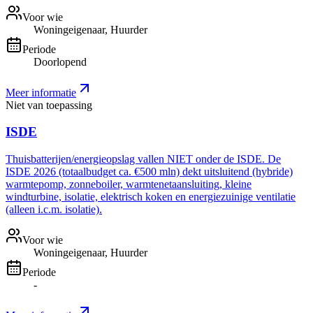
Voor wie
Woningeigenaar, Huurder
Periode
Doorlopend
Meer informatie
Niet van toepassing
ISDE
Thuisbatterijen/energieopslag vallen NIET onder de ISDE. De
ISDE 2026 (totaalbudget ca. €500 mln) dekt uitsluitend (hybride)
warmtepomp, zonneboiler, warmtenetaansluiting, kleine
windturbine, isolatie, elektrisch koken en energiezuinige ventilatie
(alleen i.c.m. isolatie).
Voor wie
Woningeigenaar, Huurder
Periode
-