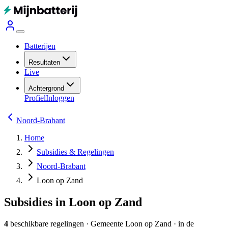
Batterijen
Resultaten
Live
Achtergrond
Profiel
Inloggen
Noord-Brabant
Home
Subsidies & Regelingen
Noord-Brabant
Loon op Zand
Subsidies in Loon op Zand
4
beschikbare regelingen
·
Gemeente
Loon op Zand
· in de