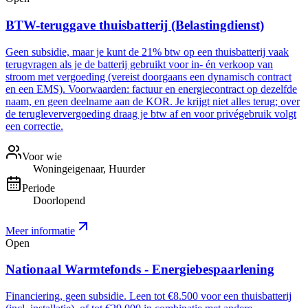
BTW-teruggave thuisbatterij (Belastingdienst)
Geen subsidie, maar je kunt de 21% btw op een thuisbatterij vaak
terugvragen als je de batterij gebruikt voor in- én verkoop van
stroom met vergoeding (vereist doorgaans een dynamisch contract
en een EMS). Voorwaarden: factuur en energiecontract op dezelfde
naam, en geen deelname aan de KOR. Je krijgt niet alles terug; over
de terugleververgoeding draag je btw af en voor privégebruik volgt
een correctie.
Voor wie
Woningeigenaar, Huurder
Periode
Doorlopend
Meer informatie
Open
Nationaal Warmtefonds - Energiebespaarlening
Financiering, geen subsidie. Leen tot €8.500 voor een thuisbatterij