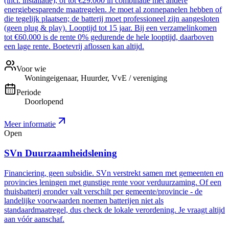
(incl. installatie), of tot €29.000 in combinatie met andere
energiebesparende maatregelen. Je moet al zonnepanelen hebben of
die tegelijk plaatsen; de batterij moet professioneel zijn aangesloten
(geen plug & play). Looptijd tot 15 jaar. Bij een verzamelinkomen
tot €60.000 is de rente 0% gedurende de hele looptijd, daarboven
een lage rente. Boetevrij aflossen kan altijd.
Voor wie
Woningeigenaar, Huurder, VvE / vereniging
Periode
Doorlopend
Meer informatie
Open
SVn Duurzaamheidslening
Financiering, geen subsidie. SVn verstrekt samen met gemeenten en
provincies leningen met gunstige rente voor verduurzaming. Of een
thuisbatterij eronder valt verschilt per gemeente/provincie - de
landelijke voorwaarden noemen batterijen niet als
standaardmaatregel, dus check de lokale verordening. Je vraagt altijd
aan vóór aanschaf.