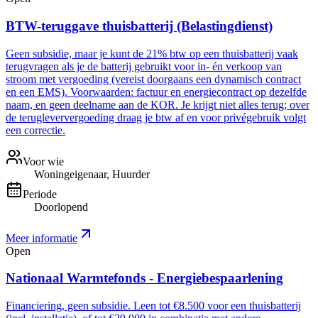
BTW-teruggave thuisbatterij (Belastingdienst)
Geen subsidie, maar je kunt de 21% btw op een thuisbatterij vaak
terugvragen als je de batterij gebruikt voor in- én verkoop van
stroom met vergoeding (vereist doorgaans een dynamisch contract
en een EMS). Voorwaarden: factuur en energiecontract op dezelfde
naam, en geen deelname aan de KOR. Je krijgt niet alles terug; over
de terugleververgoeding draag je btw af en voor privégebruik volgt
een correctie.
Voor wie
Woningeigenaar, Huurder
Periode
Doorlopend
Meer informatie
Open
Nationaal Warmtefonds - Energiebespaarlening
Financiering, geen subsidie. Leen tot €8.500 voor een thuisbatterij