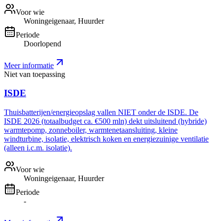
Voor wie
Woningeigenaar, Huurder
Periode
Doorlopend
Meer informatie
Niet van toepassing
ISDE
Thuisbatterijen/energieopslag vallen NIET onder de ISDE. De
ISDE 2026 (totaalbudget ca. €500 mln) dekt uitsluitend (hybride)
warmtepomp, zonneboiler, warmtenetaansluiting, kleine
windturbine, isolatie, elektrisch koken en energiezuinige ventilatie
(alleen i.c.m. isolatie).
Voor wie
Woningeigenaar, Huurder
Periode
-