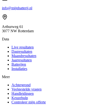
info@mijnbatterij.nl
Arthurweg 61
3077 NW Rotterdam
Data
Live resultaten
Dagresultaten
Maandresultaten
Jaarresultaten
Batterijen
Installaties
Meer
Achtergrond
Veelgestelde vragen
Handleidingen
Keuzehulp
Controleer mijn offerte