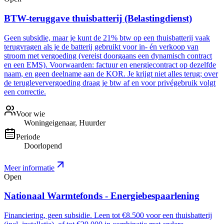
BTW-teruggave thuisbatterij (Belastingdienst)
Geen subsidie, maar je kunt de 21% btw op een thuisbatterij vaak
terugvragen als je de batterij gebruikt voor in- én verkoop van
stroom met vergoeding (vereist doorgaans een dynamisch contract
en een EMS). Voorwaarden: factuur en energiecontract op dezelfde
naam, en geen deelname aan de KOR. Je krijgt niet alles terug; over
de terugleververgoeding draag je btw af en voor privégebruik volgt
een correctie.
Voor wie
Woningeigenaar, Huurder
Periode
Doorlopend
Meer informatie
Open
Nationaal Warmtefonds - Energiebespaarlening
Financiering, geen subsidie. Leen tot €8.500 voor een thuisbatterij