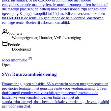
(incl. installatie), of tot €29.000 in combinatie met andere
energiebesparende maatregelen. Je moet al zonnepanelen hebben of
die tegelijk plaatsen; de batterij moet professioneel zijn aangesloten
(geen plug & play). Looptijd tot 15 jaar. Bij een verzamelinkomen
tot €60.000 is de rente 0% gedurende de hele looptijd, daarboven
een lage rente. Boetevrij aflossen kan altijd.
Voor wie
Woningeigenaar, Huurder, VvE / vereniging
Periode
Doorlopend
Meer informatie
Open
SVn Duurzaamheidslening
Financiering, geen subsidie. SVn verstrekt samen met gemeenten en
provincies leningen met gunstige rente voor verduurzaming. Of een
thuisbatterij eronder valt verschilt per gemeente/provincie - de
landelijke voorwaarden noemen batterijen niet als
standaardmaatregel, dus check de lokale verordening. Je vraagt altijd
aan vóór aanschaf.