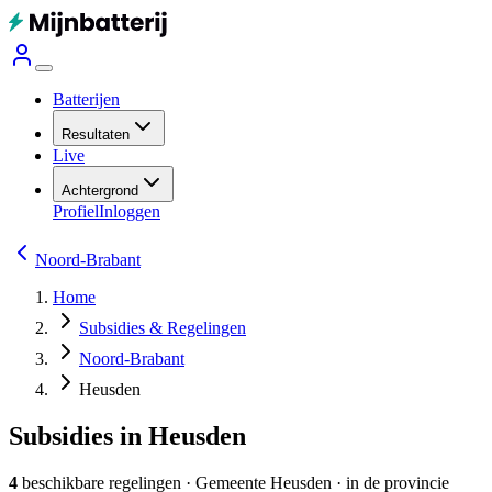
Batterijen
Resultaten
Live
Achtergrond
Profiel
Inloggen
Noord-Brabant
Home
Subsidies & Regelingen
Noord-Brabant
Heusden
Subsidies in Heusden
4
beschikbare regelingen
·
Gemeente
Heusden
· in de provincie