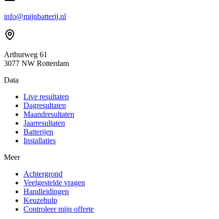
info@mijnbatterij.nl
Arthurweg 61
3077 NW Rotterdam
Data
Live resultaten
Dagresultaten
Maandresultaten
Jaarresultaten
Batterijen
Installaties
Meer
Achtergrond
Veelgestelde vragen
Handleidingen
Keuzehulp
Controleer mijn offerte