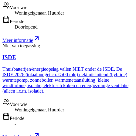
Voor wie
Woningeigenaar, Huurder
Periode
Doorlopend
Meer informatie
Niet van toepassing
ISDE
Thuisbatterijen/energieopslag vallen NIET onder de ISDE. De
ISDE 2026 (totaalbudget ca. €500 mln) dekt uitsluitend (hybride)
warmtepomp, zonneboiler, warmtenetaansluiting, kleine
windturbine, isolatie, elektrisch koken en energiezuinige ventilatie
(alleen i.c.m. isolatie).
Voor wie
Woningeigenaar, Huurder
Periode
-