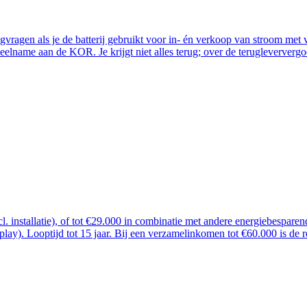
ugvragen als je de batterij gebruikt voor in- én verkoop van stroom me
lname aan de KOR. Je krijgt niet alles terug; over de terugleververgoe
ncl. installatie), of tot €29.000 in combinatie met andere energiebespar
 play). Looptijd tot 15 jaar. Bij een verzamelinkomen tot €60.000 is de