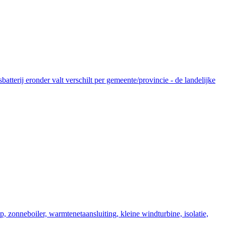
tterij eronder valt verschilt per gemeente/provincie - de landelijke
zonneboiler, warmtenetaansluiting, kleine windturbine, isolatie,