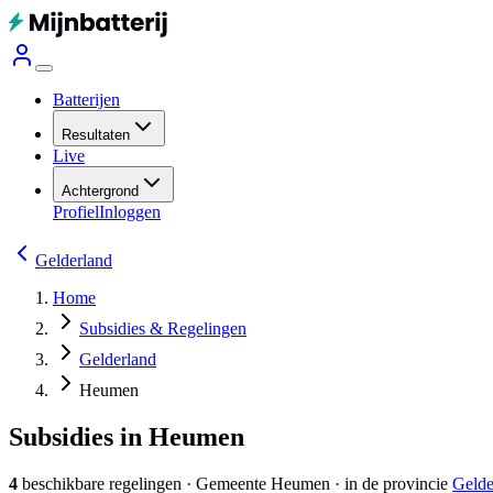
Batterijen
Resultaten
Live
Achtergrond
Profiel
Inloggen
Gelderland
Home
Subsidies & Regelingen
Gelderland
Heumen
Subsidies in Heumen
4
beschikbare regelingen
·
Gemeente
Heumen
· in de provincie
Gelde