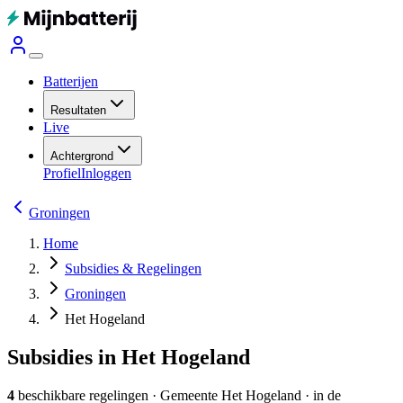
Batterijen
Resultaten
Live
Achtergrond
Profiel
Inloggen
Groningen
Home
Subsidies & Regelingen
Groningen
Het Hogeland
Subsidies in Het Hogeland
4
beschikbare regelingen
·
Gemeente
Het Hogeland
· in de