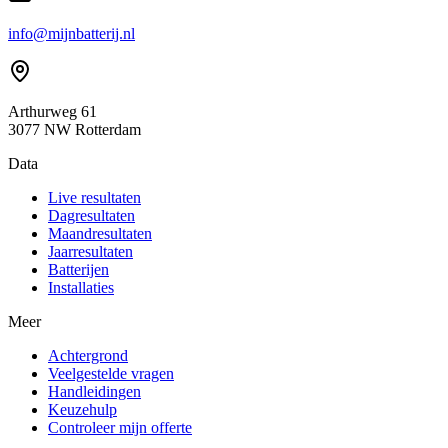
info@mijnbatterij.nl
Arthurweg 61
3077 NW Rotterdam
Data
Live resultaten
Dagresultaten
Maandresultaten
Jaarresultaten
Batterijen
Installaties
Meer
Achtergrond
Veelgestelde vragen
Handleidingen
Keuzehulp
Controleer mijn offerte