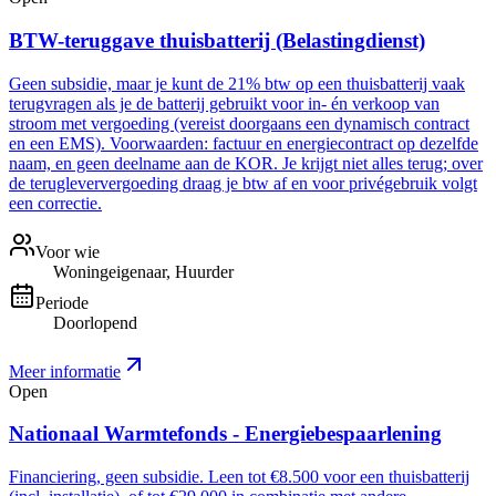
BTW-teruggave thuisbatterij (Belastingdienst)
Geen subsidie, maar je kunt de 21% btw op een thuisbatterij vaak
terugvragen als je de batterij gebruikt voor in- én verkoop van
stroom met vergoeding (vereist doorgaans een dynamisch contract
en een EMS). Voorwaarden: factuur en energiecontract op dezelfde
naam, en geen deelname aan de KOR. Je krijgt niet alles terug; over
de terugleververgoeding draag je btw af en voor privégebruik volgt
een correctie.
Voor wie
Woningeigenaar, Huurder
Periode
Doorlopend
Meer informatie
Open
Nationaal Warmtefonds - Energiebespaarlening
Financiering, geen subsidie. Leen tot €8.500 voor een thuisbatterij