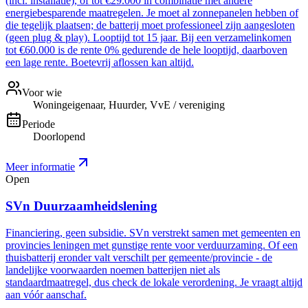
(incl. installatie), of tot €29.000 in combinatie met andere
energiebesparende maatregelen. Je moet al zonnepanelen hebben of
die tegelijk plaatsen; de batterij moet professioneel zijn aangesloten
(geen plug & play). Looptijd tot 15 jaar. Bij een verzamelinkomen
tot €60.000 is de rente 0% gedurende de hele looptijd, daarboven
een lage rente. Boetevrij aflossen kan altijd.
Voor wie
Woningeigenaar, Huurder, VvE / vereniging
Periode
Doorlopend
Meer informatie
Open
SVn Duurzaamheidslening
Financiering, geen subsidie. SVn verstrekt samen met gemeenten en
provincies leningen met gunstige rente voor verduurzaming. Of een
thuisbatterij eronder valt verschilt per gemeente/provincie - de
landelijke voorwaarden noemen batterijen niet als
standaardmaatregel, dus check de lokale verordening. Je vraagt altijd
aan vóór aanschaf.