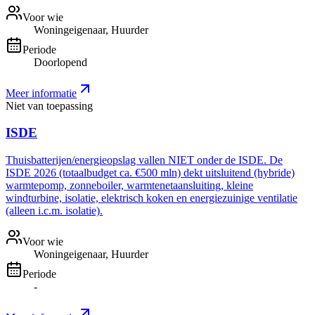
Voor wie
Woningeigenaar, Huurder
Periode
Doorlopend
Meer informatie
Niet van toepassing
ISDE
Thuisbatterijen/energieopslag vallen NIET onder de ISDE. De
ISDE 2026 (totaalbudget ca. €500 mln) dekt uitsluitend (hybride)
warmtepomp, zonneboiler, warmtenetaansluiting, kleine
windturbine, isolatie, elektrisch koken en energiezuinige ventilatie
(alleen i.c.m. isolatie).
Voor wie
Woningeigenaar, Huurder
Periode
-