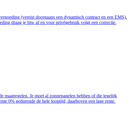
t vergoeding (vereist doorgaans een dynamisch contract en een EMS).
ding draag je btw af en voor privégebruik volgt een correctie.
ende maatregelen. Je moet al zonnepanelen hebben of die tegelijk
 rente 0% gedurende de hele looptijd, daarboven een lage rente.