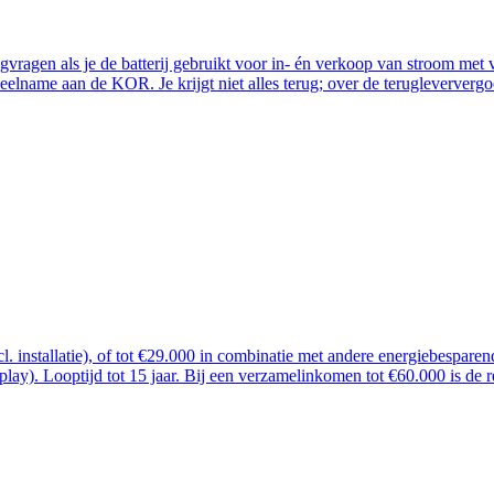
ugvragen als je de batterij gebruikt voor in- én verkoop van stroom me
lname aan de KOR. Je krijgt niet alles terug; over de terugleververgoe
ncl. installatie), of tot €29.000 in combinatie met andere energiebespar
 play). Looptijd tot 15 jaar. Bij een verzamelinkomen tot €60.000 is de