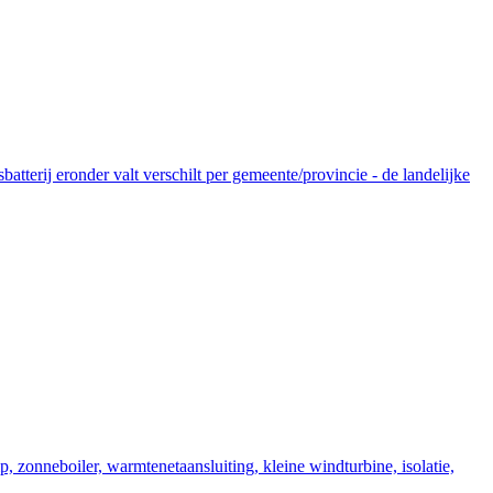
tterij eronder valt verschilt per gemeente/provincie - de landelijke
zonneboiler, warmtenetaansluiting, kleine windturbine, isolatie,