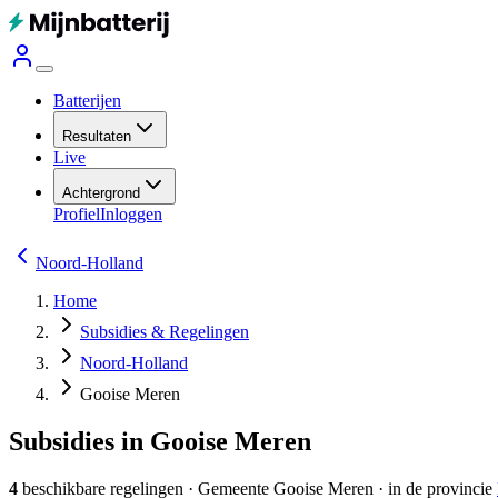
Batterijen
Resultaten
Live
Achtergrond
Profiel
Inloggen
Noord-Holland
Home
Subsidies & Regelingen
Noord-Holland
Gooise Meren
Subsidies in Gooise Meren
4
beschikbare regelingen
·
Gemeente
Gooise Meren
· in de provincie