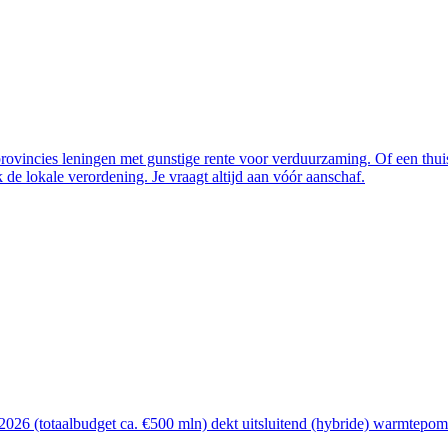
vincies leningen met gunstige rente voor verduurzaming. Of een thuisba
de lokale verordening. Je vraagt altijd aan vóór aanschaf.
26 (totaalbudget ca. €500 mln) dekt uitsluitend (hybride) warmtepomp, 