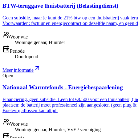
BTW-teruggave thuisbatterij (Belastingdienst)
Geen subsidie, maar je kunt de 21% btw op een thuisbatterij vaak ter
Voorwaarden: factuur en energiecontract op dezelfde naam, en geen dee
Voor wie
Woningeigenaar, Huurder
Periode
Doorlopend
Meer informatie
Open
Nationaal Warmtefonds - Energiebespaarlening
Financiering, geen subsidie. Leen tot €8.500 voor een thuisbatterij (i
plaatsen; de batterij moet professioneel zijn aangesloten (geen plug &
Boetevrij aflossen kan altijd.
Voor wie
Woningeigenaar, Huurder, VvE / vereniging