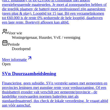
(incl. installatie), of tot €29.000 in combinatie met andere
energiebesparende maatregelen. Je moet al zonnepanelen hebben of
die tegelijk plaatsen; de batterij moet professioneel zijn aangesloten
(geen plug & play). Looptijd tot 15 jaar. Bij een verzamelinkomen
tot €60.000 is de rente 0% gedurende de hele looptijd, daarboven
een lage rente. Boetevrij aflossen kan altijd.
Voor wie
Woningeigenaar, Huurder, VvE / vereniging
Periode
Doorlopend
Meer informatie
Open
SVn Duurzaamheidslening
Financiering, geen subsidie. SVn verstrekt samen met gemeenten en
provincies leningen met gunstige rente voor verduurzaming. Of een
thuisbatterij eronder valt verschilt per gemeente/provincie - de
landelijke voorwaarden noemen batterijen niet als
standaardmaatregel, dus check de lokale verordening. Je vraagt altijd
aan vóór aanschaf.