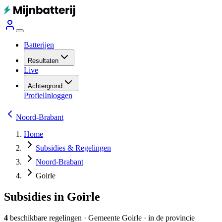
Batterijen
Resultaten
Live
Achtergrond
Profiel
Inloggen
Noord-Brabant
Home
Subsidies & Regelingen
Noord-Brabant
Goirle
Subsidies in Goirle
4
beschikbare regelingen
·
Gemeente
Goirle
· in de provincie