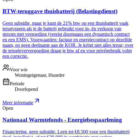
BTW-teruggave thuisbatterij (Belastingdienst)
Geen subsidie, maar je kunt de 21% btw op een thuisbatterij vaak
terugvragen als je de batterij gebruikt voor in- én verkoop van
stroom met vergoeding (vereist doorgaans een dynamisch contract
en een EMS). Voorwaarden: factuur en energiecontract op dezelfde
naam, en geen deelname aan de KOR. Je krijgt niet alles terug; over
de terugleververgoeding draag je btw af en voor privégebruik volgt
een correctie.
Voor wie
Woningeigenaar, Huurder
Periode
Doorlopend
Meer informatie
Open
Nationaal Warmtefonds - Energiebespaarlening
Financiering, geen subsidie. Leen tot €8.500 voor een thuisbatterij