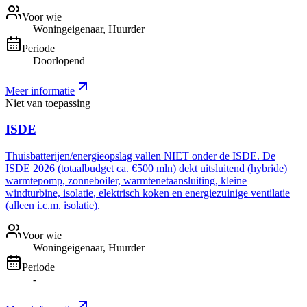
Voor wie
Woningeigenaar, Huurder
Periode
Doorlopend
Meer informatie
Niet van toepassing
ISDE
Thuisbatterijen/energieopslag vallen NIET onder de ISDE. De
ISDE 2026 (totaalbudget ca. €500 mln) dekt uitsluitend (hybride)
warmtepomp, zonneboiler, warmtenetaansluiting, kleine
windturbine, isolatie, elektrisch koken en energiezuinige ventilatie
(alleen i.c.m. isolatie).
Voor wie
Woningeigenaar, Huurder
Periode
-