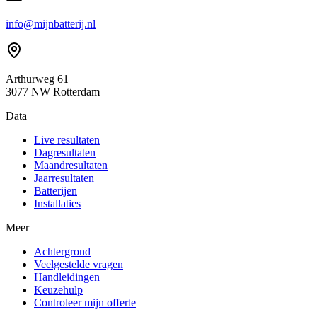
info@mijnbatterij.nl
Arthurweg 61
3077 NW Rotterdam
Data
Live resultaten
Dagresultaten
Maandresultaten
Jaarresultaten
Batterijen
Installaties
Meer
Achtergrond
Veelgestelde vragen
Handleidingen
Keuzehulp
Controleer mijn offerte