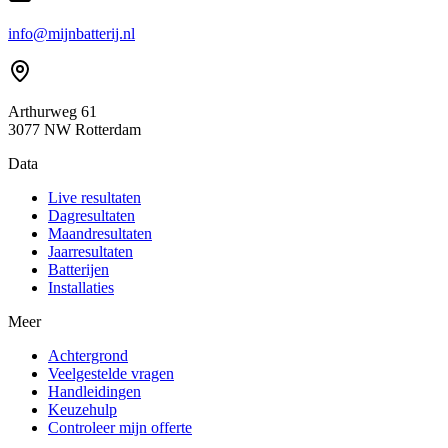
info@mijnbatterij.nl
Arthurweg 61
3077 NW Rotterdam
Data
Live resultaten
Dagresultaten
Maandresultaten
Jaarresultaten
Batterijen
Installaties
Meer
Achtergrond
Veelgestelde vragen
Handleidingen
Keuzehulp
Controleer mijn offerte