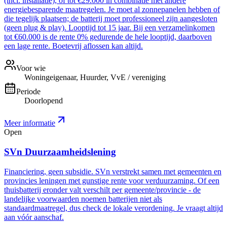
(incl. installatie), of tot €29.000 in combinatie met andere
energiebesparende maatregelen. Je moet al zonnepanelen hebben of
die tegelijk plaatsen; de batterij moet professioneel zijn aangesloten
(geen plug & play). Looptijd tot 15 jaar. Bij een verzamelinkomen
tot €60.000 is de rente 0% gedurende de hele looptijd, daarboven
een lage rente. Boetevrij aflossen kan altijd.
Voor wie
Woningeigenaar, Huurder, VvE / vereniging
Periode
Doorlopend
Meer informatie
Open
SVn Duurzaamheidslening
Financiering, geen subsidie. SVn verstrekt samen met gemeenten en
provincies leningen met gunstige rente voor verduurzaming. Of een
thuisbatterij eronder valt verschilt per gemeente/provincie - de
landelijke voorwaarden noemen batterijen niet als
standaardmaatregel, dus check de lokale verordening. Je vraagt altijd
aan vóór aanschaf.