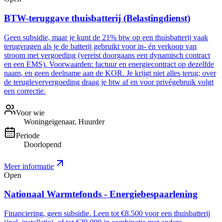
BTW-teruggave thuisbatterij (Belastingdienst)
Geen subsidie, maar je kunt de 21% btw op een thuisbatterij vaak
terugvragen als je de batterij gebruikt voor in- én verkoop van
stroom met vergoeding (vereist doorgaans een dynamisch contract
en een EMS). Voorwaarden: factuur en energiecontract op dezelfde
naam, en geen deelname aan de KOR. Je krijgt niet alles terug; over
de terugleververgoeding draag je btw af en voor privégebruik volgt
een correctie.
Voor wie
Woningeigenaar, Huurder
Periode
Doorlopend
Meer informatie
Open
Nationaal Warmtefonds - Energiebespaarlening
Financiering, geen subsidie. Leen tot €8.500 voor een thuisbatterij