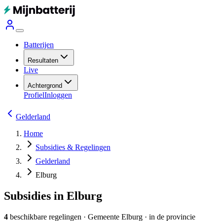
Batterijen
Resultaten
Live
Achtergrond
Profiel
Inloggen
Gelderland
Home
Subsidies & Regelingen
Gelderland
Elburg
Subsidies in Elburg
4
beschikbare regelingen
·
Gemeente
Elburg
· in de provincie