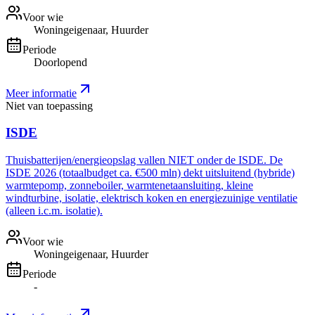
Voor wie
Woningeigenaar, Huurder
Periode
Doorlopend
Meer informatie
Niet van toepassing
ISDE
Thuisbatterijen/energieopslag vallen NIET onder de ISDE. De
ISDE 2026 (totaalbudget ca. €500 mln) dekt uitsluitend (hybride)
warmtepomp, zonneboiler, warmtenetaansluiting, kleine
windturbine, isolatie, elektrisch koken en energiezuinige ventilatie
(alleen i.c.m. isolatie).
Voor wie
Woningeigenaar, Huurder
Periode
-