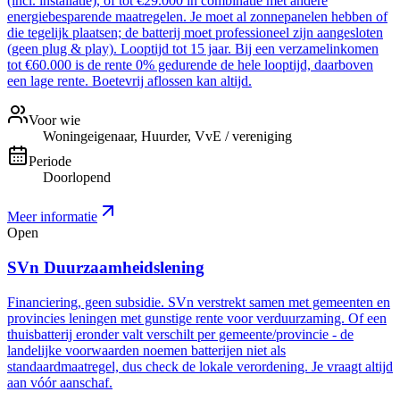
(incl. installatie), of tot €29.000 in combinatie met andere
energiebesparende maatregelen. Je moet al zonnepanelen hebben of
die tegelijk plaatsen; de batterij moet professioneel zijn aangesloten
(geen plug & play). Looptijd tot 15 jaar. Bij een verzamelinkomen
tot €60.000 is de rente 0% gedurende de hele looptijd, daarboven
een lage rente. Boetevrij aflossen kan altijd.
Voor wie
Woningeigenaar, Huurder, VvE / vereniging
Periode
Doorlopend
Meer informatie
Open
SVn Duurzaamheidslening
Financiering, geen subsidie. SVn verstrekt samen met gemeenten en
provincies leningen met gunstige rente voor verduurzaming. Of een
thuisbatterij eronder valt verschilt per gemeente/provincie - de
landelijke voorwaarden noemen batterijen niet als
standaardmaatregel, dus check de lokale verordening. Je vraagt altijd
aan vóór aanschaf.