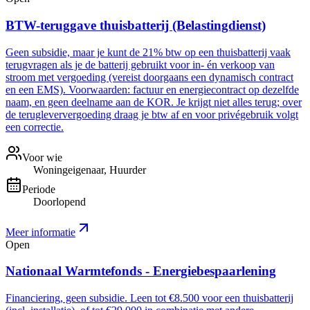
BTW-teruggave thuisbatterij (Belastingdienst)
Geen subsidie, maar je kunt de 21% btw op een thuisbatterij vaak
terugvragen als je de batterij gebruikt voor in- én verkoop van
stroom met vergoeding (vereist doorgaans een dynamisch contract
en een EMS). Voorwaarden: factuur en energiecontract op dezelfde
naam, en geen deelname aan de KOR. Je krijgt niet alles terug; over
de terugleververgoeding draag je btw af en voor privégebruik volgt
een correctie.
Voor wie
Woningeigenaar, Huurder
Periode
Doorlopend
Meer informatie
Open
Nationaal Warmtefonds - Energiebespaarlening
Financiering, geen subsidie. Leen tot €8.500 voor een thuisbatterij