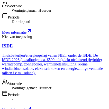
Voor wie
Woningeigenaar, Huurder
Periode
Doorlopend
Meer informatie
Niet van toepassing
ISDE
Thuisbatterijen/energieopslag vallen NIET onder de ISDE. De
ISDE 2026 (totaalbudget ca. €500 mln) dekt uitsluitend (hybride)
warmtepomp, zonneboiler, warmtenetaansluiting, kleine
windturbine, isolatie, elektrisch koken en energiezuinige ventilatie
(alleen i.c.m. isolatie).
Voor wie
Woningeigenaar, Huurder
Periode
-