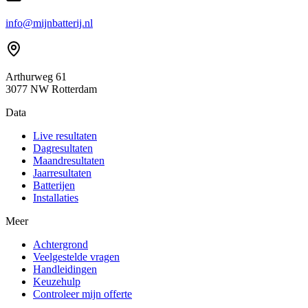
info@mijnbatterij.nl
Arthurweg 61
3077 NW Rotterdam
Data
Live resultaten
Dagresultaten
Maandresultaten
Jaarresultaten
Batterijen
Installaties
Meer
Achtergrond
Veelgestelde vragen
Handleidingen
Keuzehulp
Controleer mijn offerte