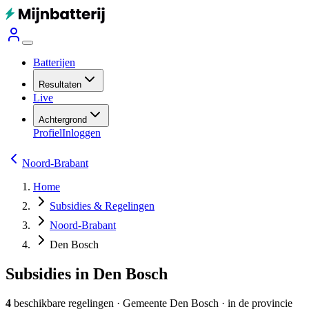
Batterijen
Resultaten
Live
Achtergrond
Profiel
Inloggen
Noord-Brabant
Home
Subsidies & Regelingen
Noord-Brabant
Den Bosch
Subsidies in Den Bosch
4
beschikbare regelingen
·
Gemeente
Den Bosch
· in de provincie