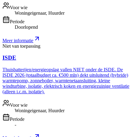
Voor wie
Woningeigenaar, Huurder
Periode
Doorlopend
Meer informatie
Niet van toepassing
ISDE
Thuisbatterijen/energieopslag vallen NIET onder de ISDE. De
ISDE 2026 (totaalbudget ca. €500 mln) dekt uitsluitend (hybride)
warmtepomp, zonneboiler, warmtenetaansluiting, kleine
windturbine, isolatie, elektrisch koken en energiezuinige ventilatie
(alleen i.c.m. isolatie).
Voor wie
Woningeigenaar, Huurder
Periode
-