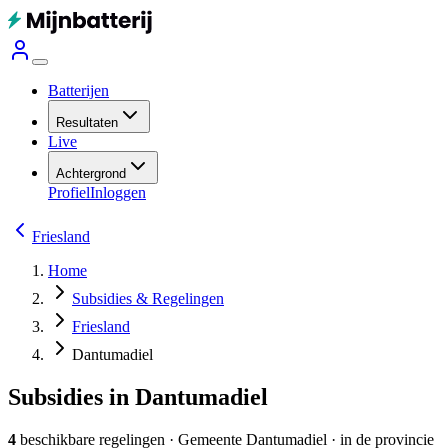
Batterijen
Resultaten
Live
Achtergrond
Profiel
Inloggen
Friesland
Home
Subsidies & Regelingen
Friesland
Dantumadiel
Subsidies in Dantumadiel
4
beschikbare regelingen
·
Gemeente
Dantumadiel
· in de provincie