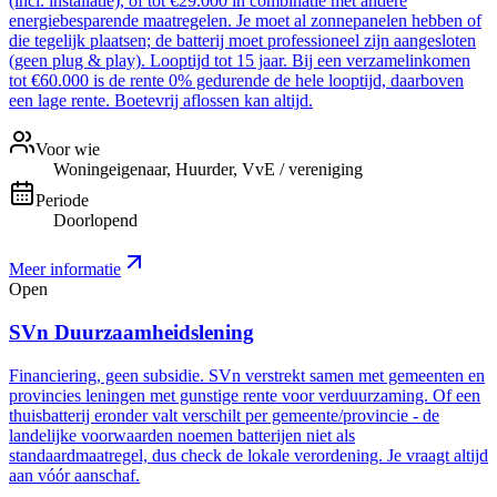
(incl. installatie), of tot €29.000 in combinatie met andere
energiebesparende maatregelen. Je moet al zonnepanelen hebben of
die tegelijk plaatsen; de batterij moet professioneel zijn aangesloten
(geen plug & play). Looptijd tot 15 jaar. Bij een verzamelinkomen
tot €60.000 is de rente 0% gedurende de hele looptijd, daarboven
een lage rente. Boetevrij aflossen kan altijd.
Voor wie
Woningeigenaar, Huurder, VvE / vereniging
Periode
Doorlopend
Meer informatie
Open
SVn Duurzaamheidslening
Financiering, geen subsidie. SVn verstrekt samen met gemeenten en
provincies leningen met gunstige rente voor verduurzaming. Of een
thuisbatterij eronder valt verschilt per gemeente/provincie - de
landelijke voorwaarden noemen batterijen niet als
standaardmaatregel, dus check de lokale verordening. Je vraagt altijd
aan vóór aanschaf.