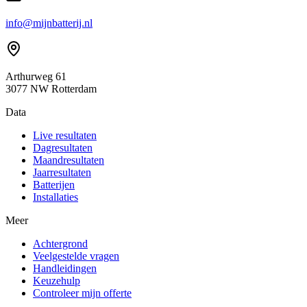
info@mijnbatterij.nl
Arthurweg 61
3077 NW Rotterdam
Data
Live resultaten
Dagresultaten
Maandresultaten
Jaarresultaten
Batterijen
Installaties
Meer
Achtergrond
Veelgestelde vragen
Handleidingen
Keuzehulp
Controleer mijn offerte