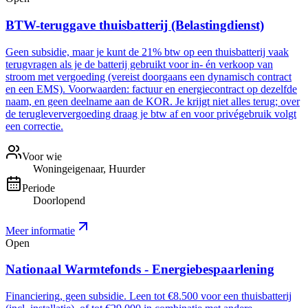
BTW-teruggave thuisbatterij (Belastingdienst)
Geen subsidie, maar je kunt de 21% btw op een thuisbatterij vaak
terugvragen als je de batterij gebruikt voor in- én verkoop van
stroom met vergoeding (vereist doorgaans een dynamisch contract
en een EMS). Voorwaarden: factuur en energiecontract op dezelfde
naam, en geen deelname aan de KOR. Je krijgt niet alles terug; over
de terugleververgoeding draag je btw af en voor privégebruik volgt
een correctie.
Voor wie
Woningeigenaar, Huurder
Periode
Doorlopend
Meer informatie
Open
Nationaal Warmtefonds - Energiebespaarlening
Financiering, geen subsidie. Leen tot €8.500 voor een thuisbatterij