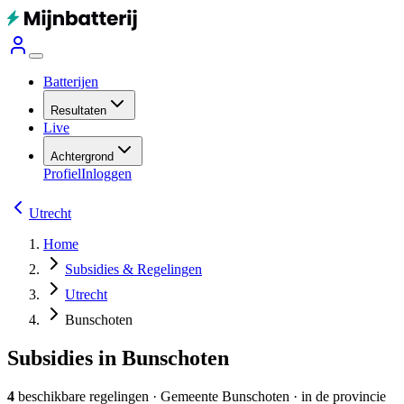
Batterijen
Resultaten
Live
Achtergrond
Profiel
Inloggen
Utrecht
Home
Subsidies & Regelingen
Utrecht
Bunschoten
Subsidies in Bunschoten
4
beschikbare regelingen
·
Gemeente
Bunschoten
· in de provincie