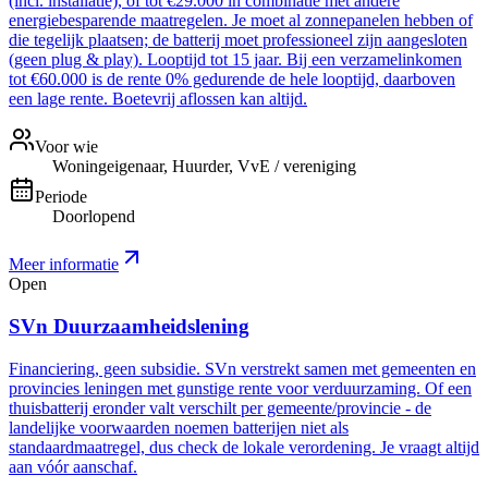
(incl. installatie), of tot €29.000 in combinatie met andere
energiebesparende maatregelen. Je moet al zonnepanelen hebben of
die tegelijk plaatsen; de batterij moet professioneel zijn aangesloten
(geen plug & play). Looptijd tot 15 jaar. Bij een verzamelinkomen
tot €60.000 is de rente 0% gedurende de hele looptijd, daarboven
een lage rente. Boetevrij aflossen kan altijd.
Voor wie
Woningeigenaar, Huurder, VvE / vereniging
Periode
Doorlopend
Meer informatie
Open
SVn Duurzaamheidslening
Financiering, geen subsidie. SVn verstrekt samen met gemeenten en
provincies leningen met gunstige rente voor verduurzaming. Of een
thuisbatterij eronder valt verschilt per gemeente/provincie - de
landelijke voorwaarden noemen batterijen niet als
standaardmaatregel, dus check de lokale verordening. Je vraagt altijd
aan vóór aanschaf.