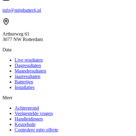
info@mijnbatterij.nl
Arthurweg 61
3077 NW Rotterdam
Data
Live resultaten
Dagresultaten
Maandresultaten
Jaarresultaten
Batterijen
Installaties
Meer
Achtergrond
Veelgestelde vragen
Handleidingen
Keuzehulp
Controleer mijn offerte