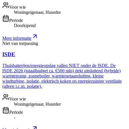
Voor wie
Woningeigenaar, Huurder
Periode
Doorlopend
Meer informatie
Niet van toepassing
ISDE
Thuisbatterijen/energieopslag vallen NIET onder de ISDE. De
ISDE 2026 (totaalbudget ca. €500 mln) dekt uitsluitend (hybride)
warmtepomp, zonneboiler, warmtenetaansluiting, kleine
windturbine, isolatie, elektrisch koken en energiezuinige ventilatie
(alleen i.c.m. isolatie).
Voor wie
Woningeigenaar, Huurder
Periode
-