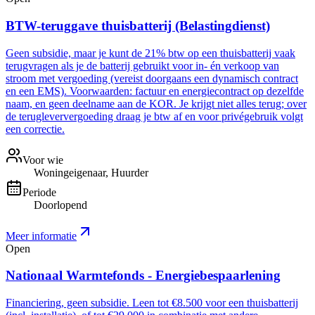
BTW-teruggave thuisbatterij (Belastingdienst)
Geen subsidie, maar je kunt de 21% btw op een thuisbatterij vaak
terugvragen als je de batterij gebruikt voor in- én verkoop van
stroom met vergoeding (vereist doorgaans een dynamisch contract
en een EMS). Voorwaarden: factuur en energiecontract op dezelfde
naam, en geen deelname aan de KOR. Je krijgt niet alles terug; over
de terugleververgoeding draag je btw af en voor privégebruik volgt
een correctie.
Voor wie
Woningeigenaar, Huurder
Periode
Doorlopend
Meer informatie
Open
Nationaal Warmtefonds - Energiebespaarlening
Financiering, geen subsidie. Leen tot €8.500 voor een thuisbatterij