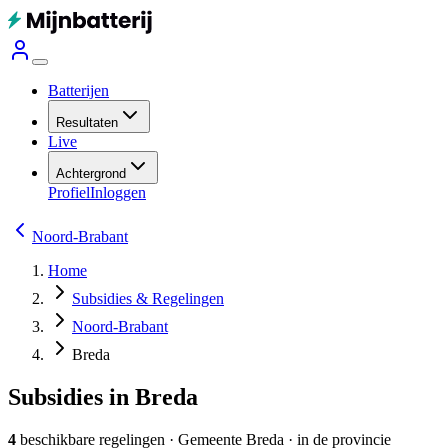
Batterijen
Resultaten
Live
Achtergrond
Profiel
Inloggen
Noord-Brabant
Home
Subsidies & Regelingen
Noord-Brabant
Breda
Subsidies in Breda
4
beschikbare regelingen
·
Gemeente
Breda
· in de provincie