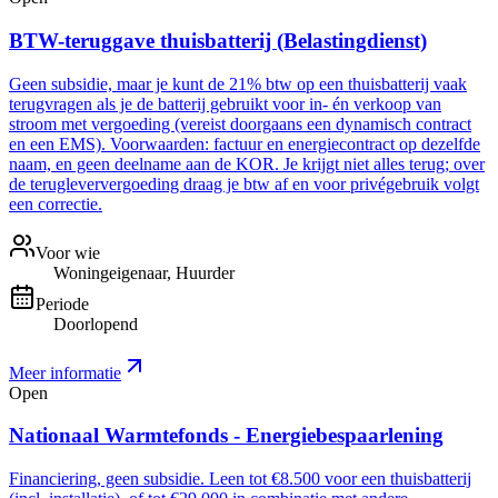
BTW-teruggave thuisbatterij (Belastingdienst)
Geen subsidie, maar je kunt de 21% btw op een thuisbatterij vaak
terugvragen als je de batterij gebruikt voor in- én verkoop van
stroom met vergoeding (vereist doorgaans een dynamisch contract
en een EMS). Voorwaarden: factuur en energiecontract op dezelfde
naam, en geen deelname aan de KOR. Je krijgt niet alles terug; over
de terugleververgoeding draag je btw af en voor privégebruik volgt
een correctie.
Voor wie
Woningeigenaar, Huurder
Periode
Doorlopend
Meer informatie
Open
Nationaal Warmtefonds - Energiebespaarlening
Financiering, geen subsidie. Leen tot €8.500 voor een thuisbatterij