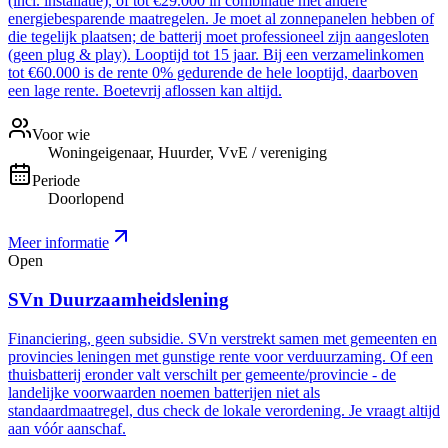
(incl. installatie), of tot €29.000 in combinatie met andere
energiebesparende maatregelen. Je moet al zonnepanelen hebben of
die tegelijk plaatsen; de batterij moet professioneel zijn aangesloten
(geen plug & play). Looptijd tot 15 jaar. Bij een verzamelinkomen
tot €60.000 is de rente 0% gedurende de hele looptijd, daarboven
een lage rente. Boetevrij aflossen kan altijd.
Voor wie
Woningeigenaar, Huurder, VvE / vereniging
Periode
Doorlopend
Meer informatie
Open
SVn Duurzaamheidslening
Financiering, geen subsidie. SVn verstrekt samen met gemeenten en
provincies leningen met gunstige rente voor verduurzaming. Of een
thuisbatterij eronder valt verschilt per gemeente/provincie - de
landelijke voorwaarden noemen batterijen niet als
standaardmaatregel, dus check de lokale verordening. Je vraagt altijd
aan vóór aanschaf.