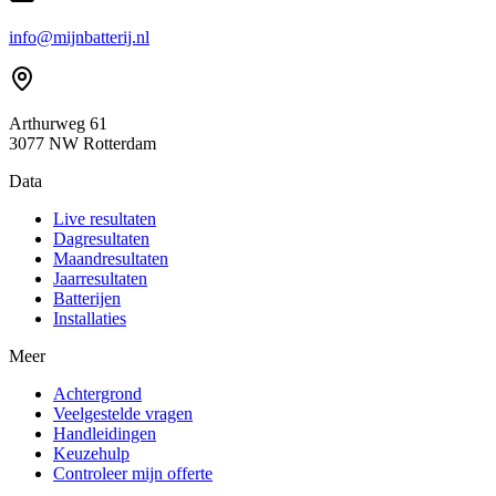
info@mijnbatterij.nl
Arthurweg 61
3077 NW Rotterdam
Data
Live resultaten
Dagresultaten
Maandresultaten
Jaarresultaten
Batterijen
Installaties
Meer
Achtergrond
Veelgestelde vragen
Handleidingen
Keuzehulp
Controleer mijn offerte