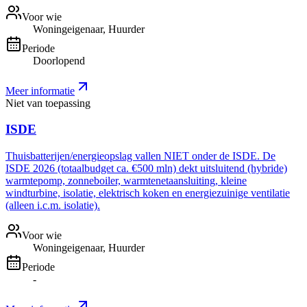
Voor wie
Woningeigenaar, Huurder
Periode
Doorlopend
Meer informatie
Niet van toepassing
ISDE
Thuisbatterijen/energieopslag vallen NIET onder de ISDE. De
ISDE 2026 (totaalbudget ca. €500 mln) dekt uitsluitend (hybride)
warmtepomp, zonneboiler, warmtenetaansluiting, kleine
windturbine, isolatie, elektrisch koken en energiezuinige ventilatie
(alleen i.c.m. isolatie).
Voor wie
Woningeigenaar, Huurder
Periode
-