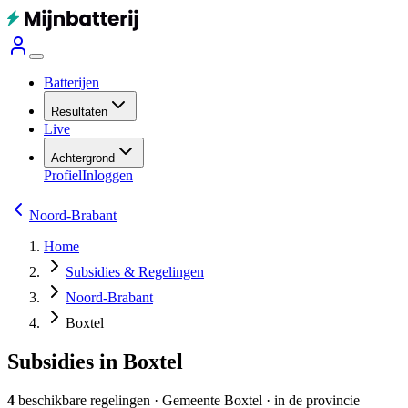
Batterijen
Resultaten
Live
Achtergrond
Profiel
Inloggen
Noord-Brabant
Home
Subsidies & Regelingen
Noord-Brabant
Boxtel
Subsidies in Boxtel
4
beschikbare regelingen
·
Gemeente
Boxtel
· in de provincie