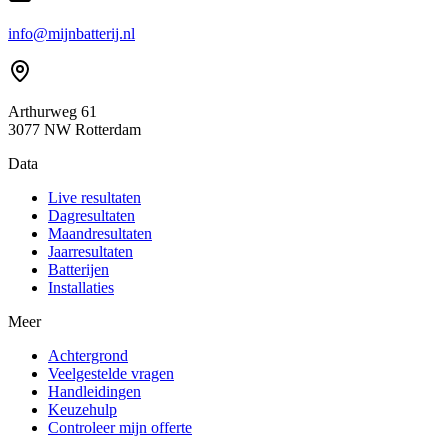
info@mijnbatterij.nl
Arthurweg 61
3077 NW Rotterdam
Data
Live resultaten
Dagresultaten
Maandresultaten
Jaarresultaten
Batterijen
Installaties
Meer
Achtergrond
Veelgestelde vragen
Handleidingen
Keuzehulp
Controleer mijn offerte