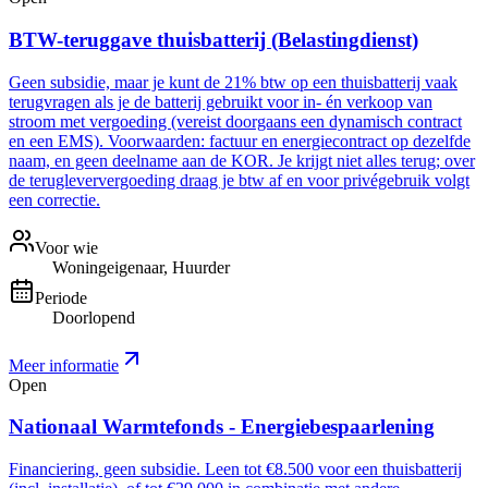
BTW-teruggave thuisbatterij (Belastingdienst)
Geen subsidie, maar je kunt de 21% btw op een thuisbatterij vaak
terugvragen als je de batterij gebruikt voor in- én verkoop van
stroom met vergoeding (vereist doorgaans een dynamisch contract
en een EMS). Voorwaarden: factuur en energiecontract op dezelfde
naam, en geen deelname aan de KOR. Je krijgt niet alles terug; over
de terugleververgoeding draag je btw af en voor privégebruik volgt
een correctie.
Voor wie
Woningeigenaar, Huurder
Periode
Doorlopend
Meer informatie
Open
Nationaal Warmtefonds - Energiebespaarlening
Financiering, geen subsidie. Leen tot €8.500 voor een thuisbatterij