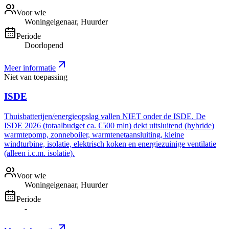
Voor wie
Woningeigenaar, Huurder
Periode
Doorlopend
Meer informatie
Niet van toepassing
ISDE
Thuisbatterijen/energieopslag vallen NIET onder de ISDE. De
ISDE 2026 (totaalbudget ca. €500 mln) dekt uitsluitend (hybride)
warmtepomp, zonneboiler, warmtenetaansluiting, kleine
windturbine, isolatie, elektrisch koken en energiezuinige ventilatie
(alleen i.c.m. isolatie).
Voor wie
Woningeigenaar, Huurder
Periode
-