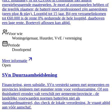
(incl. installatie), of tot €29.000 in combinatie met andere
energiebesparende maatregelen. Je moet al zonnepanelen hebben of
die tegelijk plaatsen; de batterij moet professioneel zijn aangesloten
(geen plug & play). Looptijd tot 15 jaar. Bij een verzamelinkomen
tot €60.000 is de rente 0% gedurende de hele looptijd, daarboven
een lage rente. Boetevrij aflossen kan altijd.
Voor wie
Woningeigenaar, Huurder, VvE / vereniging
Periode
Doorlopend
Meer informatie
Open
SVn Duurzaamheidslening
Financiering, geen subsidie. SVn verstrekt samen met gemeenten en
provincies leningen met gunstige rente voor verduurzaming. Of een
thuisbatterij eronder valt verschilt per gemeente/provincie - de
landelijke voorwaarden noemen batterijen niet als
standaardmaatregel, dus check de lokale verordening. Je vraagt altijd
aan vóór aanschaf.