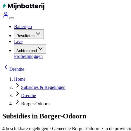
Batterijen
Resultaten
Live
Achtergrond
Profiel
Inloggen
Drenthe
Home
Subsidies & Regelingen
Drenthe
Borger-Odoorn
Subsidies in Borger-Odoorn
4
beschikbare regelingen
·
Gemeente
Borger-Odoorn
· in de provinci