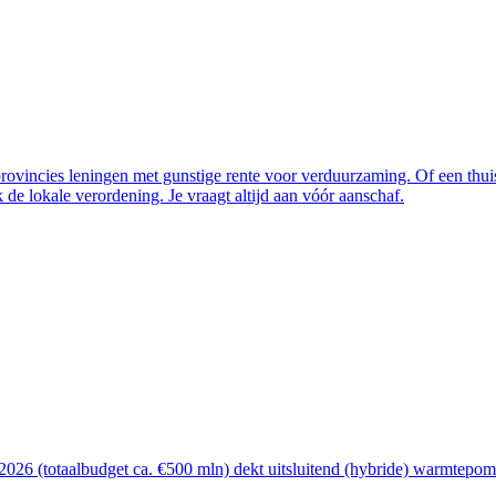
vincies leningen met gunstige rente voor verduurzaming. Of een thuisba
de lokale verordening. Je vraagt altijd aan vóór aanschaf.
26 (totaalbudget ca. €500 mln) dekt uitsluitend (hybride) warmtepomp, 