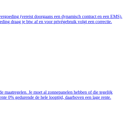
t vergoeding (vereist doorgaans een dynamisch contract en een EMS).
ding draag je btw af en voor privégebruik volgt een correctie.
ende maatregelen. Je moet al zonnepanelen hebben of die tegelijk
 rente 0% gedurende de hele looptijd, daarboven een lage rente.