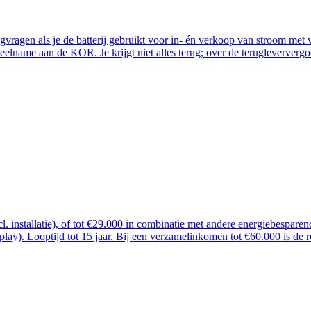
ugvragen als je de batterij gebruikt voor in- én verkoop van stroom me
lname aan de KOR. Je krijgt niet alles terug; over de terugleververgoe
ncl. installatie), of tot €29.000 in combinatie met andere energiebespar
 play). Looptijd tot 15 jaar. Bij een verzamelinkomen tot €60.000 is de