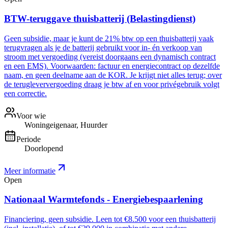
BTW-teruggave thuisbatterij (Belastingdienst)
Geen subsidie, maar je kunt de 21% btw op een thuisbatterij vaak
terugvragen als je de batterij gebruikt voor in- én verkoop van
stroom met vergoeding (vereist doorgaans een dynamisch contract
en een EMS). Voorwaarden: factuur en energiecontract op dezelfde
naam, en geen deelname aan de KOR. Je krijgt niet alles terug; over
de terugleververgoeding draag je btw af en voor privégebruik volgt
een correctie.
Voor wie
Woningeigenaar, Huurder
Periode
Doorlopend
Meer informatie
Open
Nationaal Warmtefonds - Energiebespaarlening
Financiering, geen subsidie. Leen tot €8.500 voor een thuisbatterij