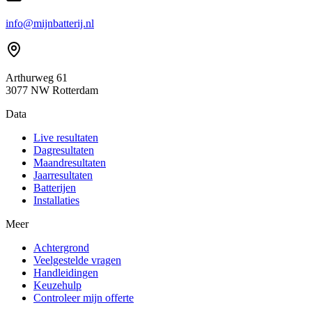
info@mijnbatterij.nl
Arthurweg 61
3077 NW Rotterdam
Data
Live resultaten
Dagresultaten
Maandresultaten
Jaarresultaten
Batterijen
Installaties
Meer
Achtergrond
Veelgestelde vragen
Handleidingen
Keuzehulp
Controleer mijn offerte