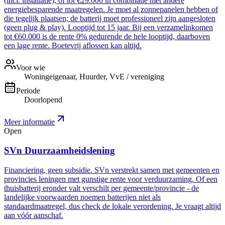
(incl. installatie), of tot €29.000 in combinatie met andere
energiebesparende maatregelen. Je moet al zonnepanelen hebben of
die tegelijk plaatsen; de batterij moet professioneel zijn aangesloten
(geen plug & play). Looptijd tot 15 jaar. Bij een verzamelinkomen
tot €60.000 is de rente 0% gedurende de hele looptijd, daarboven
een lage rente. Boetevrij aflossen kan altijd.
Voor wie
Woningeigenaar, Huurder, VvE / vereniging
Periode
Doorlopend
Meer informatie
Open
SVn Duurzaamheidslening
Financiering, geen subsidie. SVn verstrekt samen met gemeenten en
provincies leningen met gunstige rente voor verduurzaming. Of een
thuisbatterij eronder valt verschilt per gemeente/provincie - de
landelijke voorwaarden noemen batterijen niet als
standaardmaatregel, dus check de lokale verordening. Je vraagt altijd
aan vóór aanschaf.