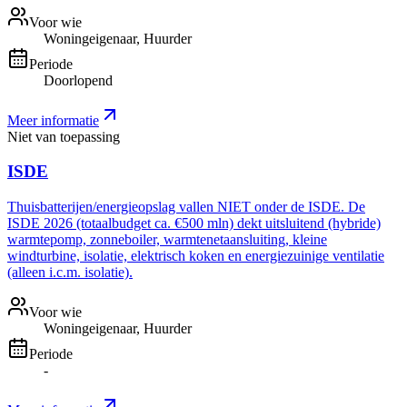
Voor wie
Woningeigenaar, Huurder
Periode
Doorlopend
Meer informatie
Niet van toepassing
ISDE
Thuisbatterijen/energieopslag vallen NIET onder de ISDE. De
ISDE 2026 (totaalbudget ca. €500 mln) dekt uitsluitend (hybride)
warmtepomp, zonneboiler, warmtenetaansluiting, kleine
windturbine, isolatie, elektrisch koken en energiezuinige ventilatie
(alleen i.c.m. isolatie).
Voor wie
Woningeigenaar, Huurder
Periode
-