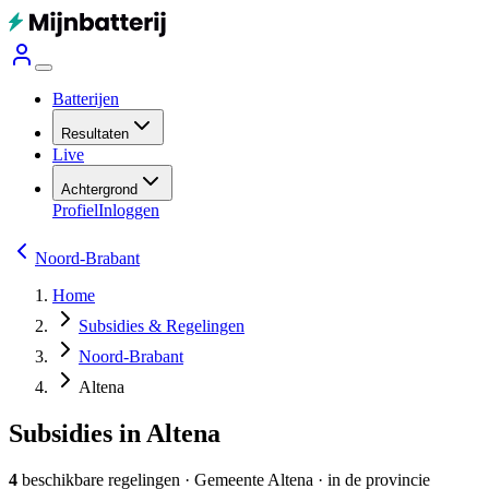
Batterijen
Resultaten
Live
Achtergrond
Profiel
Inloggen
Noord-Brabant
Home
Subsidies & Regelingen
Noord-Brabant
Altena
Subsidies in Altena
4
beschikbare regelingen
·
Gemeente
Altena
· in de provincie