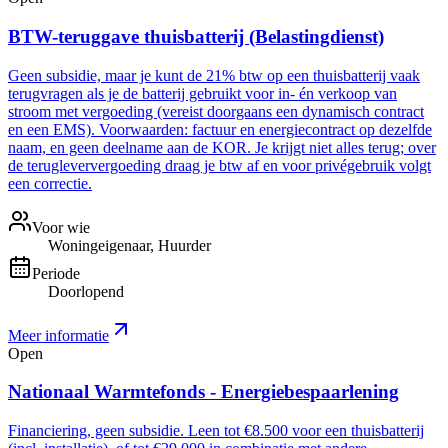
BTW-teruggave thuisbatterij (Belastingdienst)
Geen subsidie, maar je kunt de 21% btw op een thuisbatterij vaak
terugvragen als je de batterij gebruikt voor in- én verkoop van
stroom met vergoeding (vereist doorgaans een dynamisch contract
en een EMS). Voorwaarden: factuur en energiecontract op dezelfde
naam, en geen deelname aan de KOR. Je krijgt niet alles terug; over
de terugleververgoeding draag je btw af en voor privégebruik volgt
een correctie.
Voor wie
Woningeigenaar, Huurder
Periode
Doorlopend
Meer informatie
Open
Nationaal Warmtefonds - Energiebespaarlening
Financiering, geen subsidie. Leen tot €8.500 voor een thuisbatterij