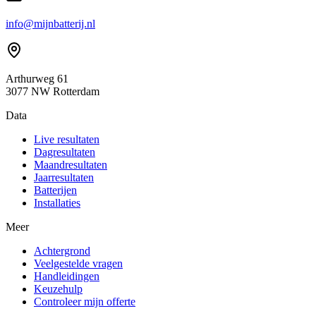
info@mijnbatterij.nl
Arthurweg 61
3077 NW Rotterdam
Data
Live resultaten
Dagresultaten
Maandresultaten
Jaarresultaten
Batterijen
Installaties
Meer
Achtergrond
Veelgestelde vragen
Handleidingen
Keuzehulp
Controleer mijn offerte