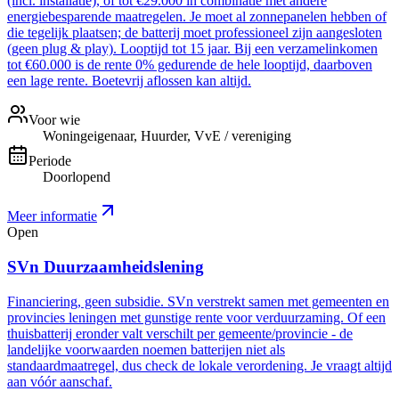
(incl. installatie), of tot €29.000 in combinatie met andere
energiebesparende maatregelen. Je moet al zonnepanelen hebben of
die tegelijk plaatsen; de batterij moet professioneel zijn aangesloten
(geen plug & play). Looptijd tot 15 jaar. Bij een verzamelinkomen
tot €60.000 is de rente 0% gedurende de hele looptijd, daarboven
een lage rente. Boetevrij aflossen kan altijd.
Voor wie
Woningeigenaar, Huurder, VvE / vereniging
Periode
Doorlopend
Meer informatie
Open
SVn Duurzaamheidslening
Financiering, geen subsidie. SVn verstrekt samen met gemeenten en
provincies leningen met gunstige rente voor verduurzaming. Of een
thuisbatterij eronder valt verschilt per gemeente/provincie - de
landelijke voorwaarden noemen batterijen niet als
standaardmaatregel, dus check de lokale verordening. Je vraagt altijd
aan vóór aanschaf.