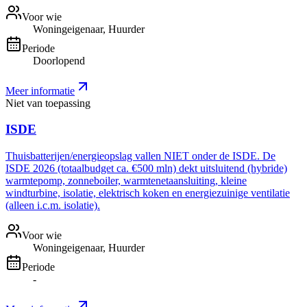
Voor wie
Woningeigenaar, Huurder
Periode
Doorlopend
Meer informatie
Niet van toepassing
ISDE
Thuisbatterijen/energieopslag vallen NIET onder de ISDE. De
ISDE 2026 (totaalbudget ca. €500 mln) dekt uitsluitend (hybride)
warmtepomp, zonneboiler, warmtenetaansluiting, kleine
windturbine, isolatie, elektrisch koken en energiezuinige ventilatie
(alleen i.c.m. isolatie).
Voor wie
Woningeigenaar, Huurder
Periode
-