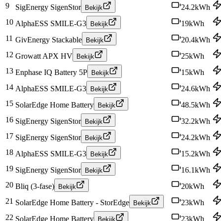
9
SigEnergy SigenStor
24.2
kWh
Bekijk
10
AlphaESS SMILE-G3
19
kWh
Bekijk
11
GivEnergy Stackable
20.4
kWh
Bekijk
12
Growatt APX HV
25
kWh
Bekijk
13
Enphase IQ Battery 5P
15
kWh
Bekijk
14
AlphaESS SMILE-G3
24.6
kWh
Bekijk
15
SolarEdge Home Battery
48.5
kWh
Bekijk
16
SigEnergy SigenStor
32.2
kWh
Bekijk
17
SigEnergy SigenStor
24.2
kWh
Bekijk
18
AlphaESS SMILE-G3
15.2
kWh
Bekijk
19
SigEnergy SigenStor
16.1
kWh
Bekijk
20
Bliq (3-fase)
20
kWh
Bekijk
21
SolarEdge Home Battery - StorEdge
23
kWh
Bekijk
22
SolarEdge Home Battery
23
kWh
Bekijk