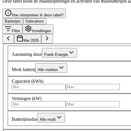
Deze tabel toont de maandopbrengst en activiteit van thuisbatterijen 
Hoe interpreteer ik deze tabel?
Batterijen
Gebruikers
Filter
Instellingen
Mei 2025
Aansturing door
Frank Energie
Merk batterij
Alle merken
Capaciteit (kWh)
Vermogen (kW)
Batterijmodus
Alle modi