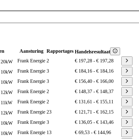
en
Aansturing
Rapportages
Handelsresultaat
Frank Energie
2
€ 197,28
-
€ 197,28
20
kW
Frank Energie
3
€ 184,16
-
€ 184,16
10
kW
Frank Energie
3
€ 156,40
-
€ 166,00
10
kW
Frank Energie
2
€ 148,37
-
€ 148,37
12
kW
Frank Energie
2
€ 131,61
-
€ 155,11
11
kW
Frank Energie
23
€ 121,71
-
€ 162,15
12
kW
Frank Energie
3
€ 136,05
-
€ 143,46
10
kW
Frank Energie
13
€ 69,53
-
€ 144,96
10
kW