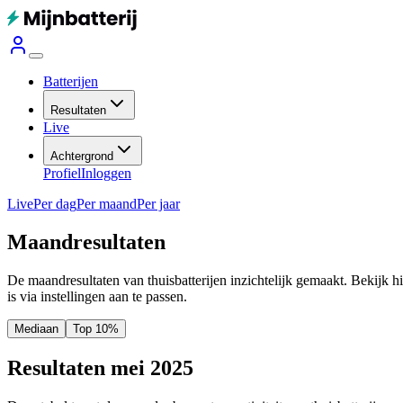
Batterijen
Resultaten
Live
Achtergrond
Profiel
Inloggen
Live
Per dag
Per maand
Per jaar
Maandresultaten
De maandresultaten van thuisbatterijen inzichtelijk gemaakt. Bekijk h
is via instellingen aan te passen.
Mediaan
Top 10%
Resultaten mei 2025