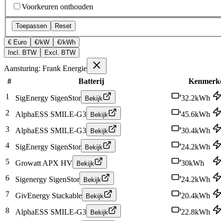
Voorkeuren onthouden
Toepassen
Reset
€ Euro
€/kW
€/kWh
Incl. BTW
Excl. BTW
Aansturing: Frank Energie
#
Batterij
Kenmerk
1
SigEnergy SigenStor
32.2
kWh
Bekijk
2
AlphaESS SMILE-G3
45.6
kWh
Bekijk
3
AlphaESS SMILE-G3
30.4
kWh
Bekijk
4
SigEnergy SigenStor
24.2
kWh
Bekijk
5
Growatt APX HV
30
kWh
Bekijk
6
Sigenergy SigenStor
24.2
kWh
Bekijk
7
GivEnergy Stackable
20.4
kWh
Bekijk
8
AlphaESS SMILE-G3
22.8
kWh
Bekijk