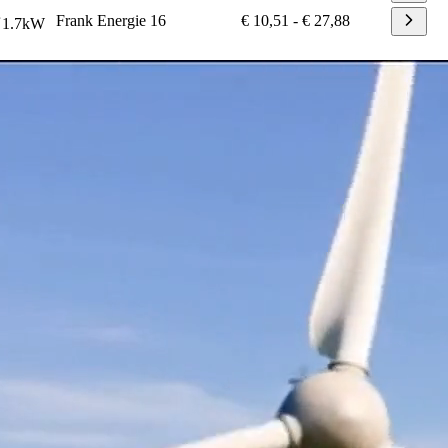
Frank Energie
16
€ 10,51
-
€ 27,88
1.7
kW