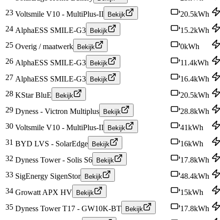
23
Voltsmile V10 - MultiPlus-II
20.5
kWh
Bekijk
24
AlphaESS SMILE-G3
15.2
kWh
Bekijk
25
Overig / maatwerk
0
kWh
Bekijk
26
AlphaESS SMILE-G3
11.4
kWh
Bekijk
27
AlphaESS SMILE-G3
16.4
kWh
Bekijk
28
KStar BluE
20.5
kWh
Bekijk
29
Dyness - Victron Multiplus
28.8
kWh
Bekijk
30
Voltsmile V10 - MultiPlus-II
41
kWh
Bekijk
31
BYD LVS - SolarEdge
16
kWh
Bekijk
32
Dyness Tower - Solis S6
17.8
kWh
Bekijk
33
SigEnergy SigenStor
48.4
kWh
Bekijk
34
Growatt APX HV
15
kWh
Bekijk
35
Dyness Tower T17 - GW10K-BT
17.8
kWh
Bekijk