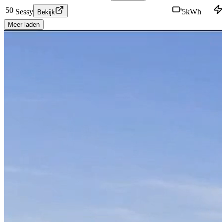
50
Sessy
5
kWh
Bekijk
Meer laden