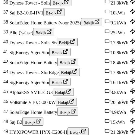
36
Dyness Tower - Solis
21.3
kWh
Bekijk
37
Saj B2-10.0-HV1
10
kWh
Bekijk
38
SolarEdge Home Battery (voor 2025)
9.2
kWh
Bekijk
39
Bliq (3-fase)
25
kWh
Bekijk
40
Dyness Tower - Solis S6
17.8
kWh
Bekijk
41
SigEnergy SigenStor
10.8
kWh
Bekijk
42
SolarEdge Home Battery
18.4
kWh
Bekijk
43
Dyness Tower - StorEdge
17.8
kWh
Bekijk
44
SigEnergy SigenStor
16.1
kWh
Bekijk
45
AlphaESS SMILE-G3
3.8
kWh
Bekijk
46
Voltsmile V10, 5.00 kW
20.5
kWh
Bekijk
47
SolarEdge Home Battery
4.9
kWh
Bekijk
48
Saj B2
15
kWh
Bekijk
49
HYXiPOWER HYX-E200-H
21.2
kWh
Bekijk