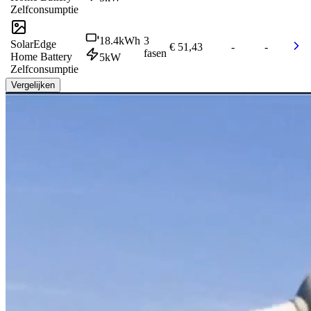
Zelfconsumptie
18.4
kWh
3
SolarEdge
€ 51,43
-
-
fasen
Home Battery
5
kW
Zelfconsumptie
Vergelijken