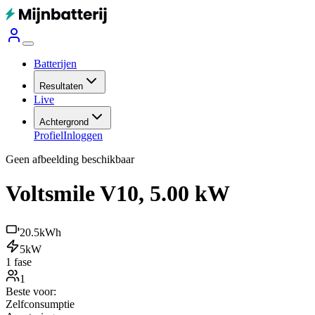
Batterijen
Resultaten
Live
Achtergrond
Profiel
Inloggen
Geen afbeelding beschikbaar
Voltsmile V10, 5.00 kW
20.5
kWh
5
kW
1 fase
1
Beste voor:
Zelfconsumptie