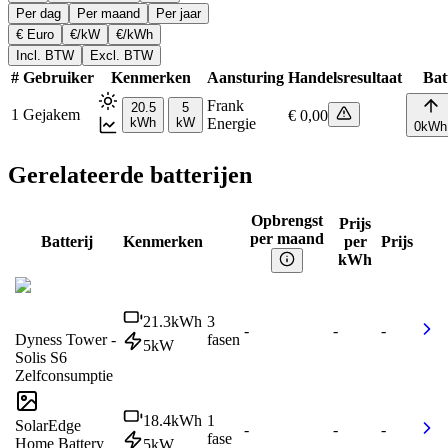
Per dag
Per maand
Per jaar
€ Euro
€/kW
€/kWh
Incl. BTW
Excl. BTW
#
Gebruiker
Kenmerken
Aansturing
Handelsresultaat
Batt
Frank
20.5
5
1
Gejakem
€ 0,00
kWh
kW
Energie
0
kWh
Gerelateerde batterijen
Opbrengst
Prijs
per maand
Batterij
Kenmerken
per
Prijs
kWh
21.3
kWh
3
-
-
-
Dyness Tower -
fasen
5
kW
Solis S6
Zelfconsumptie
18.4
kWh
1
SolarEdge
-
-
-
fase
Home Battery
5
kW