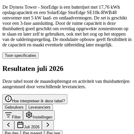
De Dyness Tower - StorEdge is een batterijset met 17,76 kWh
opslagcapaciteit en een SolarEdge StorEdge SE10k-RWB48
omvormer met 5 kW laad- en ontlaadvermogen. De set is geschikt
voor een 3-fase aansluiting. Door de ruime capaciteit is deze
thuisbatterij goed geschikt om overdag opgewekte zonnestroom op
te slaan en later zelf te gebruiken, ook met het oog op het stoppen
van de salderingsregeling. De modulaire opbouw geeft flexibiliteit in
de capaciteit en maakt eventuele uitbreiding later mogelijk.
Toon specificaties
Resultaten juli 2026
Deze tabel toont de maandopbrengst en activiteit van thuisbatterijen
aangestuurd door verschillende leveranciers.
Hoe interpreteer ik deze tabel?
Gebruikers
Leveranciers
Filter
Instellingen
Juli 2026
Per dag
Per maand
Per jaar