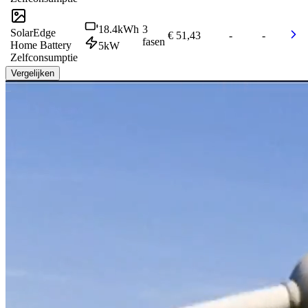
18.4
kWh
3
SolarEdge
€ 51,43
-
-
fasen
Home Battery
5
kW
Zelfconsumptie
Vergelijken