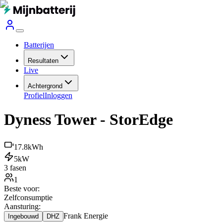
Batterijen
Resultaten
Live
Achtergrond
Profiel
Inloggen
Dyness Tower - StorEdge
17.8
kWh
5
kW
3 fasen
1
Beste voor:
Zelfconsumptie
Aansturing:
Frank Energie
Ingebouwd
DHZ