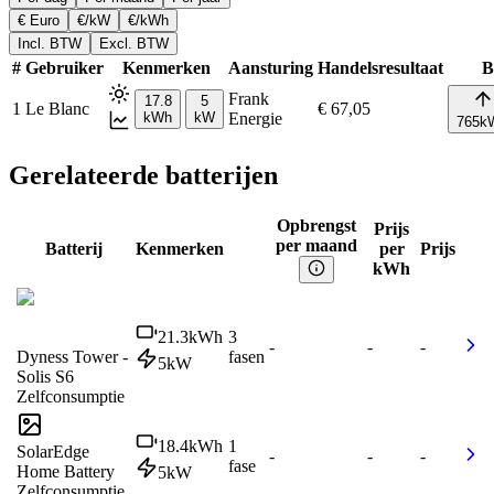
€ Euro
€/kW
€/kWh
Incl. BTW
Excl. BTW
#
Gebruiker
Kenmerken
Aansturing
Handelsresultaat
B
Frank
17.8
5
1
Le Blanc
€ 67,05
kWh
kW
Energie
765
k
Gerelateerde batterijen
Opbrengst
Prijs
per maand
Batterij
Kenmerken
per
Prijs
kWh
21.3
kWh
3
-
-
-
Dyness Tower -
fasen
5
kW
Solis S6
Zelfconsumptie
18.4
kWh
1
SolarEdge
-
-
-
fase
Home Battery
5
kW
Zelfconsumptie