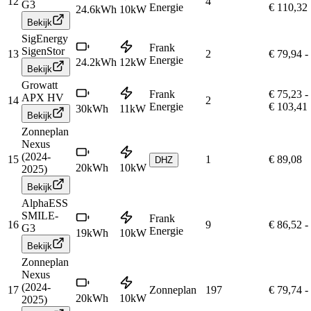
12
4
G3
Energie
€ 110,32
24.6
kWh
10
kW
Bekijk
SigEnergy
Frank
SigenStor
13
2
€ 79,94
-
Energie
24.2
kWh
12
kW
Bekijk
Growatt
Frank
€ 75,23
-
APX HV
14
2
Energie
€ 103,41
30
kWh
11
kW
Bekijk
Zonneplan
Nexus
(2024-
15
1
€ 89,08
DHZ
20
kWh
10
kW
2025)
Bekijk
AlphaESS
SMILE-
Frank
16
9
€ 86,52
-
G3
Energie
19
kWh
10
kW
Bekijk
Zonneplan
Nexus
(2024-
17
Zonneplan
197
€ 79,74
-
20
kWh
10
kW
2025)