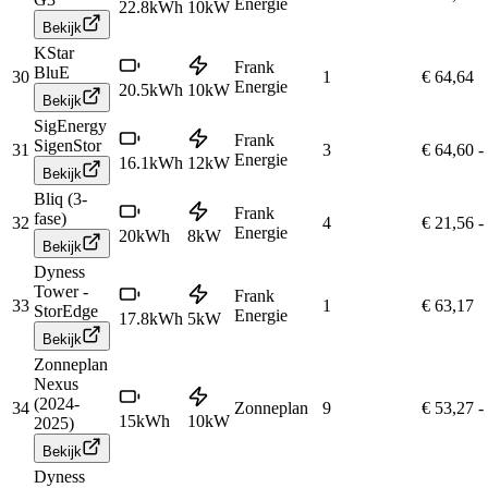
Energie
22.8
kWh
10
kW
Bekijk
KStar
Frank
BluE
30
1
€ 64,64
Energie
20.5
kWh
10
kW
Bekijk
SigEnergy
Frank
SigenStor
31
3
€ 64,60
-
Energie
16.1
kWh
12
kW
Bekijk
Bliq (3-
Frank
fase)
32
4
€ 21,56
-
Energie
20
kWh
8
kW
Bekijk
Dyness
Tower -
Frank
33
1
€ 63,17
StorEdge
Energie
17.8
kWh
5
kW
Bekijk
Zonneplan
Nexus
(2024-
34
Zonneplan
9
€ 53,27
-
15
kWh
10
kW
2025)
Bekijk
Dyness