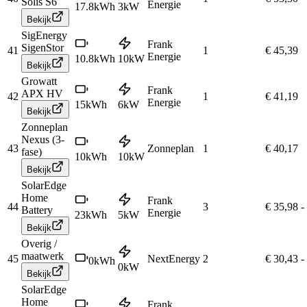
Solis S6
Energie
17.8
kWh
3
kW
Bekijk
SigEnergy
Frank
SigenStor
41
1
€ 45,39
Energie
10.8
kWh
10
kW
Bekijk
Growatt
Frank
APX HV
42
1
€ 41,19
Energie
15
kWh
6
kW
Bekijk
Zonneplan
Nexus (3-
43
Zonneplan
1
€ 40,17
fase)
10
kWh
10
kW
Bekijk
SolarEdge
Home
Frank
44
3
€ 35,98
-
Battery
Energie
23
kWh
5
kW
Bekijk
Overig /
maatwerk
45
NextEnergy
2
€ 30,43
-
0
kWh
0
kW
Bekijk
SolarEdge
Home
Frank