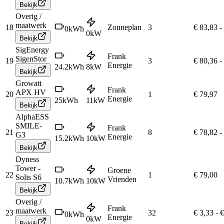
Bekijk
Overig /
maatwerk
18
Zonneplan
3
€ 83,83
-
0
kWh
0
kW
Bekijk
SigEnergy
Frank
SigenStor
19
3
€ 80,36
-
Energie
24.2
kWh
8
kW
Bekijk
Growatt
Frank
APX HV
20
1
€ 79,97
Energie
25
kWh
11
kW
Bekijk
AlphaESS
SMILE-
Frank
21
8
€ 78,82
-
G3
Energie
15.2
kWh
10
kW
Bekijk
Dyness
Tower -
Groene
22
1
€ 79,00
Solis S6
Vrienden
10.7
kWh
10
kW
Bekijk
Overig /
Frank
maatwerk
23
32
€ 3,33
-
€
0
kWh
Energie
0
kW
Bekijk