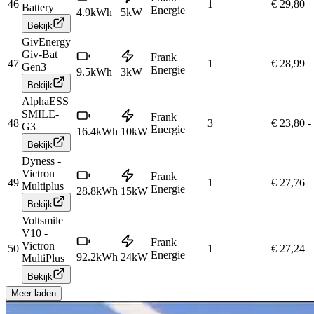
46
1
€ 29,80
Battery
Energie
4.9
kWh
5
kW
Bekijk
GivEnergy
Giv-Bat
Frank
47
1
€ 28,99
Gen3
Energie
9.5
kWh
3
kW
Bekijk
AlphaESS
SMILE-
Frank
48
3
€ 23,80
-
G3
Energie
16.4
kWh
10
kW
Bekijk
Dyness -
Victron
Frank
49
1
€ 27,76
Multiplus
Energie
28.8
kWh
15
kW
Bekijk
Voltsmile
V10 -
Frank
Victron
50
1
€ 27,24
Energie
92.2
kWh
24
kW
MultiPlus
Bekijk
Meer laden