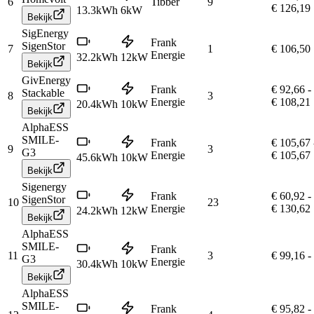
6
Tibber
9
€ 126,19
13.3
kWh
6
kW
Bekijk
SigEnergy
Frank
SigenStor
7
1
€ 106,50
Energie
32.2
kWh
12
kW
Bekijk
GivEnergy
Frank
€ 92,66
-
Stackable
8
3
Energie
€ 108,21
20.4
kWh
10
kW
Bekijk
AlphaESS
SMILE-
Frank
€ 105,67
9
3
G3
Energie
€ 105,67
45.6
kWh
10
kW
Bekijk
Sigenergy
Frank
€ 60,92
-
SigenStor
10
23
Energie
€ 130,62
24.2
kWh
12
kW
Bekijk
AlphaESS
SMILE-
Frank
11
3
€ 99,16
-
G3
Energie
30.4
kWh
10
kW
Bekijk
AlphaESS
SMILE-
Frank
€ 95,82
-