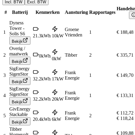
Incl. BTW
Excl. BTW
Handelsr
#
Batterij
Kenmerken
Aansturing
Rapportages
Dyness
Tower -
Groene
1
1
€ 188,48
Solis S6
Vrienden
21.3
kWh
10
kW
Bekijk
Overig /
maatwerk
2
Tibber
2
€ 335,71
0
kWh
0
kW
Bekijk
SigEnergy
Frank
SigenStor
3
1
€ 149,70
Energie
32.2
kWh
17
kW
Bekijk
SigEnergy
Frank
SigenStor
4
1
€ 133,31
Energie
32.2
kWh
20
kW
Bekijk
GivEnergy
Frank
€ 112,72
Stackable
5
2
Energie
€ 118,24
20.4
kWh
6
kW
Bekijk
Tibber
€ 109,88
Homevolt