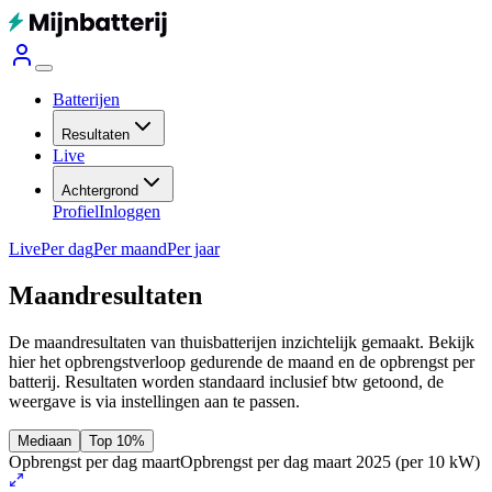
Batterijen
Resultaten
Live
Achtergrond
Profiel
Inloggen
Live
Per dag
Per maand
Per jaar
Maandresultaten
De maandresultaten van thuisbatterijen inzichtelijk gemaakt. Bekijk
hier het opbrengstverloop gedurende de maand en de opbrengst per
batterij.
Resultaten worden standaard inclusief btw getoond, de
weergave is via instellingen aan te passen.
Mediaan
Top 10%
Opbrengst per dag maart
Opbrengst per dag maart 2025
(per 10 kW)