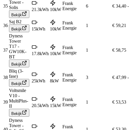
Tower -
Frank
35
6
€ 34,40
-
Solis
Energie
21.3
kWh
10
kW
Bekijk
Saj B2
Frank
36
1
€ 59,21
Energie
15
kWh
10
kW
Bekijk
Dyness
Tower
T17 -
Frank
37
1
€ 58,75
GW10K-
Energie
17.8
kWh
10
kW
BT
Bekijk
Bliq (3-
Frank
fase)
38
3
€ 47,99
-
Energie
25
kWh
8
kW
Bekijk
Voltsmile
V10 -
Frank
MultiPlus-
39
1
€ 53,53
Energie
20.5
kWh
15
kW
II
Bekijk
Dyness
Tower -
Frank
40
1
€ 53,30