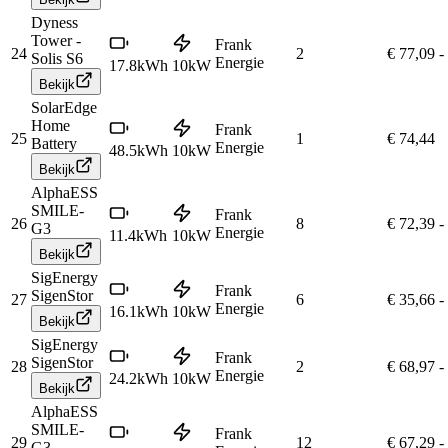
Dyness
Tower -
Frank
24
2
€ 77,09
-
Solis S6
Energie
17.8
kWh
10
kW
Bekijk
SolarEdge
Home
Frank
25
1
€ 74,44
Battery
Energie
48.5
kWh
10
kW
Bekijk
AlphaESS
SMILE-
Frank
26
8
€ 72,39
-
G3
Energie
11.4
kWh
10
kW
Bekijk
SigEnergy
Frank
SigenStor
27
6
€ 35,66
-
Energie
16.1
kWh
10
kW
Bekijk
SigEnergy
Frank
SigenStor
28
2
€ 68,97
-
Energie
24.2
kWh
10
kW
Bekijk
AlphaESS
SMILE-
Frank
29
12
€ 67,29
-
G3