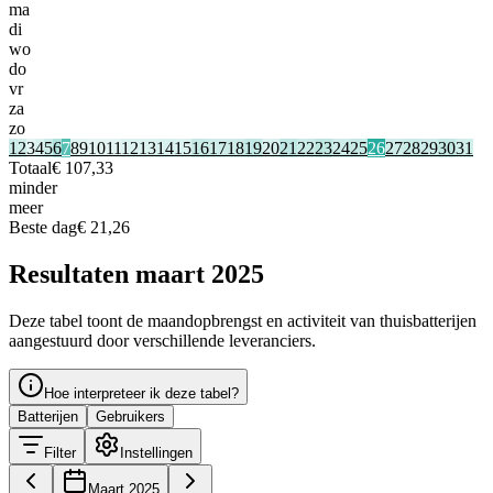
ma
di
wo
do
vr
za
zo
1
2
3
4
5
6
7
8
9
10
11
12
13
14
15
16
17
18
19
20
21
22
23
24
25
26
27
28
29
30
31
Totaal
€ 107,33
minder
meer
Beste dag
€ 21,26
Resultaten maart 2025
Deze tabel toont de maandopbrengst en activiteit van thuisbatterijen
aangestuurd door verschillende leveranciers.
Hoe interpreteer ik deze tabel?
Batterijen
Gebruikers
Filter
Instellingen
Maart 2025