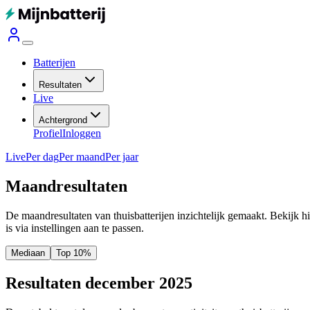
Batterijen
Resultaten
Live
Achtergrond
Profiel
Inloggen
Live
Per dag
Per maand
Per jaar
Maandresultaten
De maandresultaten van thuisbatterijen inzichtelijk gemaakt. Bekijk h
is via instellingen aan te passen.
Mediaan
Top 10%
Resultaten december 2025