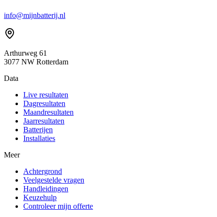
info@mijnbatterij.nl
Arthurweg 61
3077 NW Rotterdam
Data
Live resultaten
Dagresultaten
Maandresultaten
Jaarresultaten
Batterijen
Installaties
Meer
Achtergrond
Veelgestelde vragen
Handleidingen
Keuzehulp
Controleer mijn offerte