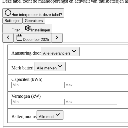
Deze tabel toont de maandopbrengst en activiteit van thuisbatterijen a
Hoe interpreteer ik deze tabel?
Batterijen
Gebruikers
Filter
Instellingen
December 2025
Aansturing door
Alle leveranciers
Merk batterij
Alle merken
Capaciteit (kWh)
Vermogen (kW)
Batterijmodus
Alle modi