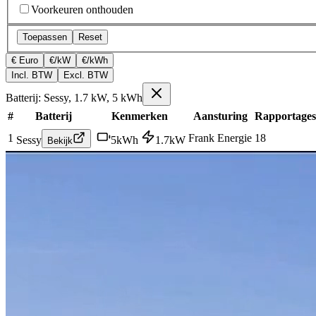
Voorkeuren onthouden
Toepassen
Reset
€ Euro
€/kW
€/kWh
Incl. BTW
Excl. BTW
Batterij: Sessy, 1.7 kW, 5 kWh
#
Batterij
Kenmerken
Aansturing
Rapportages
1
Frank Energie
18
Sessy
5
kWh
1.7
kW
Bekijk