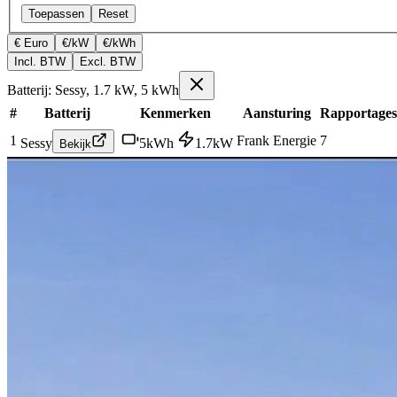
Toepassen
Reset
€ Euro
€/kW
€/kWh
Incl. BTW
Excl. BTW
Batterij: Sessy, 1.7 kW, 5 kWh
#
Batterij
Kenmerken
Aansturing
Rapportages
1
Frank Energie
7
Sessy
5
kWh
1.7
kW
Bekijk