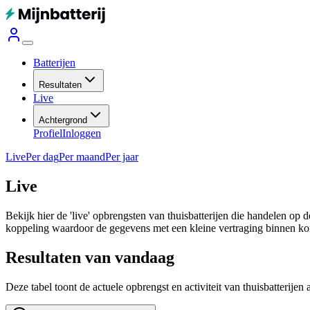
Batterijen
Resultaten
Live
Achtergrond
Profiel
Inloggen
Live
Per dag
Per maand
Per jaar
Live
Bekijk hier de 'live' opbrengsten van thuisbatterijen die handelen op
koppeling waardoor de gegevens met een kleine vertraging binnen kom
Resultaten van vandaag
Deze tabel toont de actuele opbrengst en activiteit van thuisbatterijen