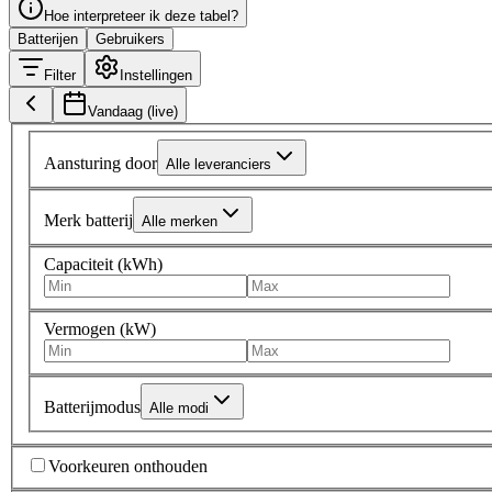
Hoe interpreteer ik deze tabel?
Batterijen
Gebruikers
Filter
Instellingen
Vandaag (live)
Aansturing door
Alle leveranciers
Merk batterij
Alle merken
Capaciteit (kWh)
Vermogen (kW)
Batterijmodus
Alle modi
Voorkeuren onthouden