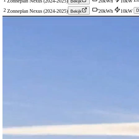
Zonneplan Nexus (2024-2025)
20
kWh
10
kW
Bekijk
2
D
Zonneplan Nexus (2024-2025)
20
kWh
10
kW
Bekijk