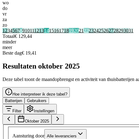
wo
do
vr
za
zo
1
2
3
4
5
6
7
8
9
10
11
12
13
14
15
16
17
18
19
20
21
22
23
24
25
26
27
28
29
30
31
Totaal
€ 129,44
minder
meer
Beste dag
€ 19,41
Resultaten oktober 2025
Deze tabel toont de maandopbrengst en activiteit van thuisbatterijen a
Hoe interpreteer ik deze tabel?
Batterijen
Gebruikers
Filter
Instellingen
Oktober 2025
Aansturing door
Alle leveranciers