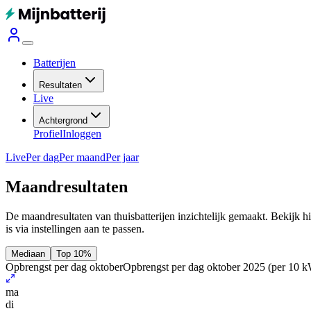
Batterijen
Resultaten
Live
Achtergrond
Profiel
Inloggen
Live
Per dag
Per maand
Per jaar
Maandresultaten
De maandresultaten van thuisbatterijen inzichtelijk gemaakt. Bekijk h
is via instellingen aan te passen.
Mediaan
Top 10%
Opbrengst per dag oktober
Opbrengst per dag oktober 2025
(per 10 
ma
di