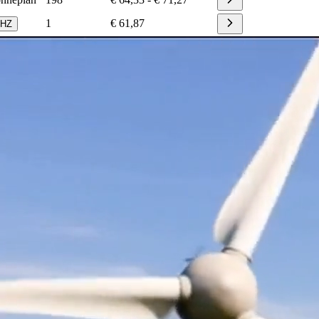
1
€ 61,87
HZ