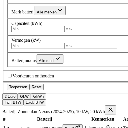
Merk batterij
Alle merken
Capaciteit (kWh)
Vermogen (kW)
Batterijmodus
Alle modi
Voorkeuren onthouden
Toepassen
Reset
€ Euro
€/kW
€/kWh
Incl. BTW
Excl. BTW
Batterij: Zonneplan Nexus (2024-2025), 10 kW, 20 kWh
#
Batterij
Kenmerken
Aa
1
Zo