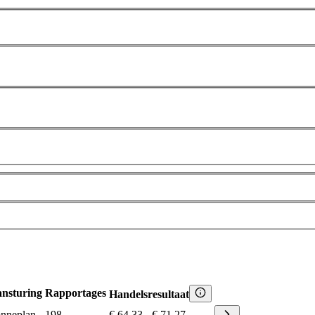
nsturing
Rapportages
Handelsresultaat
nneplan
198
€ 64,33
-
€ 71,27