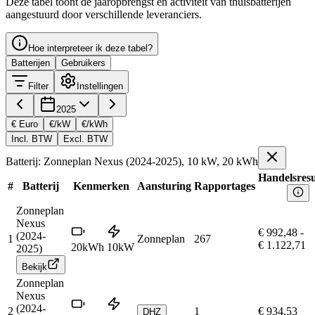
Deze tabel toont de jaaropbrengst en activiteit van thuisbatterijen
aangestuurd door verschillende leveranciers.
Hoe interpreteer ik deze tabel?
Batterijen
Gebruikers
Filter
Instellingen
2025
€ Euro
€/kW
€/kWh
Incl. BTW
Excl. BTW
Batterij: Zonneplan Nexus (2024-2025), 10 kW, 20 kWh
Handelsresu
#
Batterij
Kenmerken
Aansturing
Rapportages
Zonneplan
Nexus
€ 992,48
-
(2024-
1
Zonneplan
267
€ 1.122,71
20
kWh
10
kW
2025)
Bekijk
Zonneplan
Nexus
(2024-
2
1
€ 934,53
DHZ