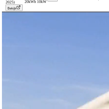
20
kWh
10
kW
2025)
Bekijk