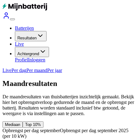
Batterijen
Resultaten
Live
Achtergrond
Profiel
Inloggen
Live
Per dag
Per maand
Per jaar
Maandresultaten
De maandresultaten van thuisbatterijen inzichtelijk gemaakt. Bekijk
hier het opbrengstverloop gedurende de maand en de opbrengst per
batterij.
Resultaten worden standaard inclusief btw getoond, de
weergave is via instellingen aan te passen.
Mediaan
Top 10%
Opbrengst per dag september
Opbrengst per dag september 2025
(per 10 kW)