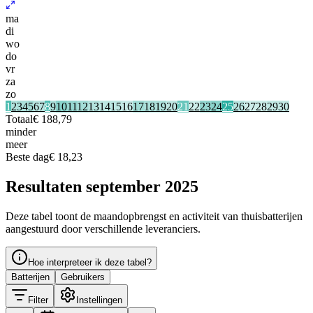
ma
di
wo
do
vr
za
zo
1
2
3
4
5
6
7
8
9
10
11
12
13
14
15
16
17
18
19
20
21
22
23
24
25
26
27
28
29
30
Totaal
€ 188,79
minder
meer
Beste dag
€ 18,23
Resultaten september 2025
Deze tabel toont de maandopbrengst en activiteit van thuisbatterijen
aangestuurd door verschillende leveranciers.
Hoe interpreteer ik deze tabel?
Batterijen
Gebruikers
Filter
Instellingen