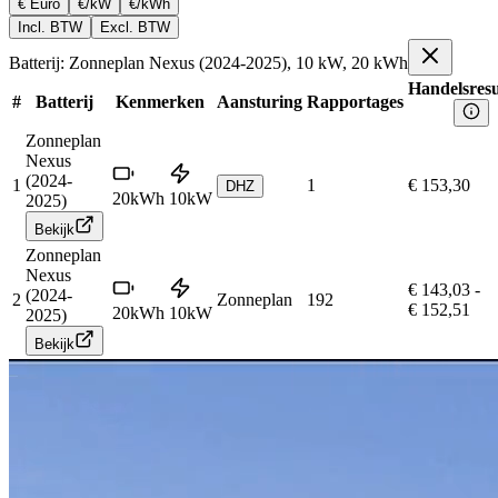
€ Euro
€/kW
€/kWh
Incl. BTW
Excl. BTW
Batterij: Zonneplan Nexus (2024-2025), 10 kW, 20 kWh
Handelsresu
#
Batterij
Kenmerken
Aansturing
Rapportages
Zonneplan
Nexus
(2024-
1
1
€ 153,30
DHZ
20
kWh
10
kW
2025)
Bekijk
Zonneplan
Nexus
€ 143,03
-
(2024-
2
Zonneplan
192
€ 152,51
20
kWh
10
kW
2025)
Bekijk