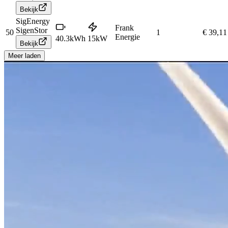
Bekijk
SigEnergy
Frank
SigenStor
50
1
€ 39,11
Energie
40.3
kWh
15
kW
Bekijk
Meer laden