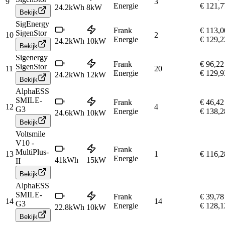
9
3
Energie
€ 121,7
24.2
kWh
8
kW
Bekijk
SigEnergy
Frank
€ 113,0
SigenStor
10
2
Energie
€ 129,2
24.2
kWh
10
kW
Bekijk
Sigenergy
Frank
€ 96,22
SigenStor
11
20
Energie
€ 129,9
24.2
kWh
12
kW
Bekijk
AlphaESS
SMILE-
Frank
€ 46,42
12
4
G3
Energie
€ 138,2
24.6
kWh
10
kW
Bekijk
Voltsmile
V10 -
Frank
MultiPlus-
13
1
€ 116,2
Energie
41
kWh
15
kW
II
Bekijk
AlphaESS
SMILE-
Frank
€ 39,78
14
14
G3
Energie
€ 128,1
22.8
kWh
10
kW
Bekijk