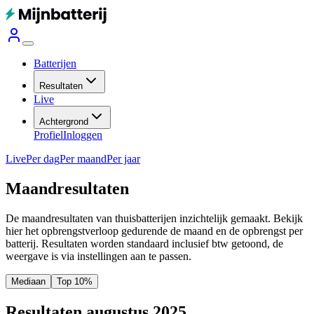
Batterijen
Resultaten
Live
Achtergrond
Profiel
Inloggen
Live
Per dag
Per maand
Per jaar
Maandresultaten
De maandresultaten van thuisbatterijen inzichtelijk gemaakt. Bekijk
hier het opbrengstverloop gedurende de maand en de opbrengst per
batterij.
Resultaten worden standaard inclusief btw getoond, de
weergave is via instellingen aan te passen.
Mediaan
Top 10%
Resultaten augustus 2025