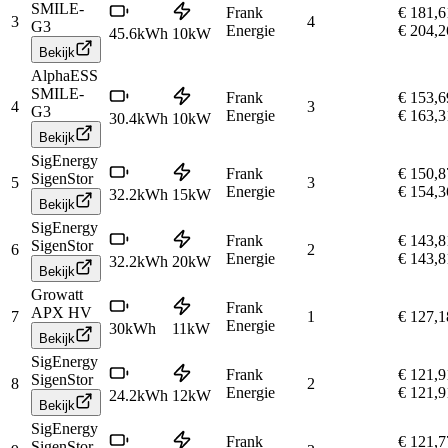
SMILE-
Frank
€ 181,6
3
4
G3
Energie
€ 204,2
45.6
kWh
10
kW
Bekijk
AlphaESS
SMILE-
Frank
€ 153,6
4
3
G3
Energie
€ 163,3
30.4
kWh
10
kW
Bekijk
SigEnergy
Frank
€ 150,8
SigenStor
5
3
Energie
€ 154,3
32.2
kWh
15
kW
Bekijk
SigEnergy
Frank
€ 143,8
SigenStor
6
2
Energie
€ 143,8
32.2
kWh
20
kW
Bekijk
Growatt
Frank
APX HV
7
1
€ 127,1
Energie
30
kWh
11
kW
Bekijk
SigEnergy
Frank
€ 121,9
SigenStor
8
2
Energie
€ 121,9
24.2
kWh
12
kW
Bekijk
SigEnergy
Frank
€ 121,7
SigenStor