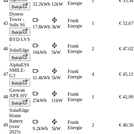
44
1
€ 55,54
Energie
32.2
kWh
12
kW
Bekijk
Dyness
Tower -
Frank
45
1
€ 52,67
Solis S6
Energie
17.8
kWh
3
kW
Bekijk
BYD LVS
-
Frank
46
2
€ 47,02
SolarEdge
Energie
16
kWh
5
kW
Bekijk
AlphaESS
SMILE-
Frank
47
4
€ 45,12
G3
Energie
11.4
kWh
5
kW
Bekijk
Growatt
Frank
APX HV
48
1
€ 42,99
Energie
25
kWh
11
kW
Bekijk
SolarEdge
Home
Battery
Frank
49
2
€ 40,56
(voor
Energie
9.2
kWh
5
kW
2025)