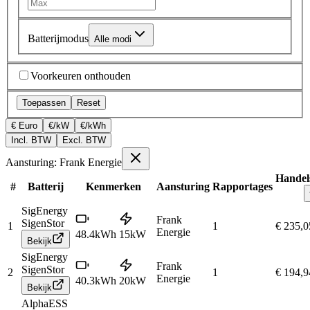
Batterijmodus
Alle modi
Voorkeuren onthouden
Toepassen
Reset
€ Euro
€/kW
€/kWh
Incl. BTW
Excl. BTW
Aansturing: Frank Energie
Handels
#
Batterij
Kenmerken
Aansturing
Rapportages
SigEnergy
Frank
SigenStor
1
1
€ 235,0
Energie
48.4
kWh
15
kW
Bekijk
SigEnergy
Frank
SigenStor
2
1
€ 194,9
Energie
40.3
kWh
20
kW
Bekijk
AlphaESS