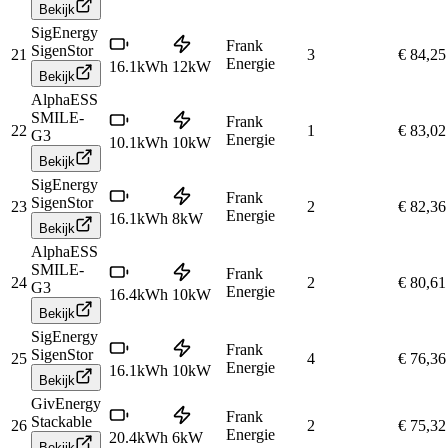
Bekijk
SigEnergy
Frank
SigenStor
21
3
€ 84,25
Energie
16.1
kWh
12
kW
Bekijk
AlphaESS
SMILE-
Frank
22
1
€ 83,02
G3
Energie
10.1
kWh
10
kW
Bekijk
SigEnergy
Frank
SigenStor
23
2
€ 82,36
Energie
16.1
kWh
8
kW
Bekijk
AlphaESS
SMILE-
Frank
24
2
€ 80,61
G3
Energie
16.4
kWh
10
kW
Bekijk
SigEnergy
Frank
SigenStor
25
4
€ 76,36
Energie
16.1
kWh
10
kW
Bekijk
GivEnergy
Frank
Stackable
26
2
€ 75,32
Energie
20.4
kWh
6
kW
Bekijk