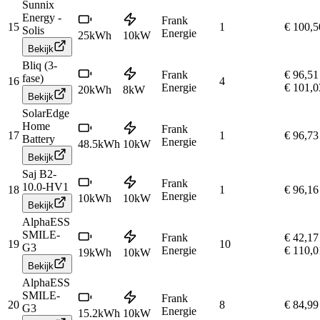
Sunnix
Energy -
Frank
15
1
€ 100,5
Solis
Energie
25
kWh
10
kW
Bekijk
Bliq (3-
Frank
€ 96,51
fase)
16
4
Energie
€ 101,0
20
kWh
8
kW
Bekijk
SolarEdge
Home
Frank
17
1
€ 96,73
Battery
Energie
48.5
kWh
10
kW
Bekijk
Saj B2-
Frank
10.0-HV1
18
1
€ 96,16
Energie
10
kWh
10
kW
Bekijk
AlphaESS
SMILE-
Frank
€ 42,17
19
10
G3
Energie
€ 110,0
19
kWh
10
kW
Bekijk
AlphaESS
SMILE-
Frank
20
8
€ 84,99
G3
Energie
15.2
kWh
10
kW