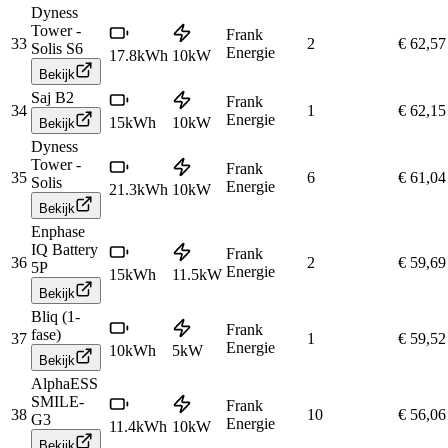
Dyness
Tower -
Frank
33
2
€ 62,57
Solis S6
Energie
17.8
kWh
10
kW
Bekijk
Saj B2
Frank
34
1
€ 62,15
Energie
15
kWh
10
kW
Bekijk
Dyness
Tower -
Frank
35
6
€ 61,04
Solis
Energie
21.3
kWh
10
kW
Bekijk
Enphase
IQ Battery
Frank
36
2
€ 59,69
5P
Energie
15
kWh
11.5
kW
Bekijk
Bliq (1-
Frank
fase)
37
1
€ 59,52
Energie
10
kWh
5
kW
Bekijk
AlphaESS
SMILE-
Frank
38
10
€ 56,06
G3
Energie
11.4
kWh
10
kW
Bekijk