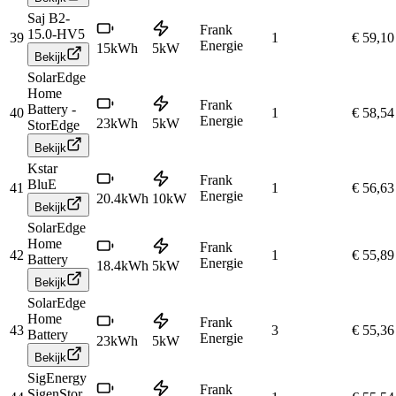
Saj B2-
Frank
15.0-HV5
39
1
€ 59,10
Energie
15
kWh
5
kW
Bekijk
SolarEdge
Home
Frank
Battery -
40
1
€ 58,54
Energie
23
kWh
5
kW
StorEdge
Bekijk
Kstar
Frank
BluE
41
1
€ 56,63
Energie
20.4
kWh
10
kW
Bekijk
SolarEdge
Home
Frank
42
1
€ 55,89
Battery
Energie
18.4
kWh
5
kW
Bekijk
SolarEdge
Home
Frank
43
3
€ 55,36
Battery
Energie
23
kWh
5
kW
Bekijk
SigEnergy
Frank
SigenStor