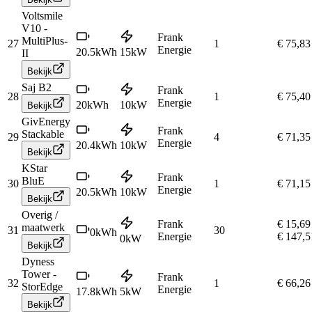
Voltsmile
V10 -
Frank
MultiPlus-
27
1
€ 75,83
Energie
20.5
kWh
15
kW
II
Bekijk
Saj B2
Frank
28
1
€ 75,40
Energie
20
kWh
10
kW
Bekijk
GivEnergy
Frank
Stackable
29
4
€ 71,35
Energie
20.4
kWh
10
kW
Bekijk
KStar
Frank
BluE
30
1
€ 71,15
Energie
20.5
kWh
10
kW
Bekijk
Overig /
Frank
€ 15,69
maatwerk
31
30
0
kWh
Energie
€ 147,5
0
kW
Bekijk
Dyness
Tower -
Frank
32
1
€ 66,26
StorEdge
Energie
17.8
kWh
5
kW
Bekijk