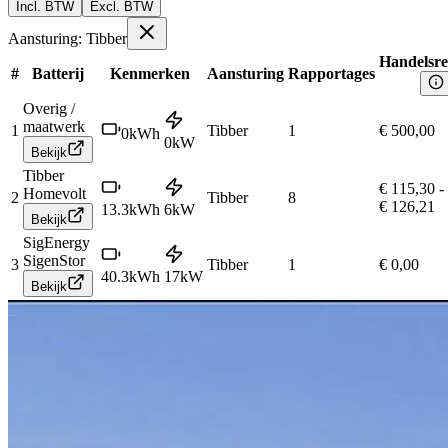
Incl. BTW
Excl. BTW
Aansturing: Tibber
Handelsre
#
Batterij
Kenmerken
Aansturing
Rapportages
Overig /
maatwerk
1
Tibber
1
€ 500,00
0
kWh
0
kW
Bekijk
Tibber
€ 115,30
-
Homevolt
2
Tibber
8
€ 126,21
13.3
kWh
6
kW
Bekijk
SigEnergy
SigenStor
3
Tibber
1
€ 0,00
40.3
kWh
17
kW
Bekijk