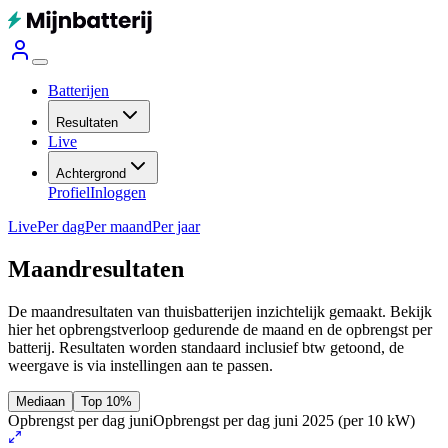
Batterijen
Resultaten
Live
Achtergrond
Profiel
Inloggen
Live
Per dag
Per maand
Per jaar
Maandresultaten
De maandresultaten van thuisbatterijen inzichtelijk gemaakt. Bekijk
hier het opbrengstverloop gedurende de maand en de opbrengst per
batterij.
Resultaten worden standaard inclusief btw getoond, de
weergave is via instellingen aan te passen.
Mediaan
Top 10%
Opbrengst per dag juni
Opbrengst per dag juni 2025
(per 10 kW)