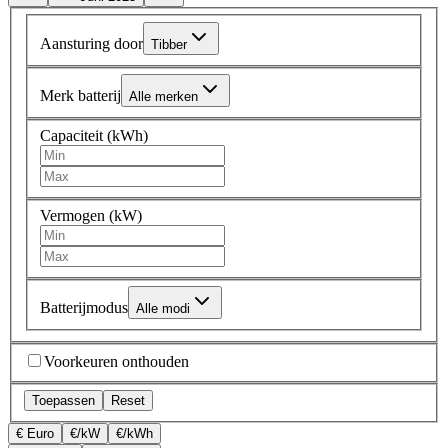
Aansturing door
Tibber
Merk batterij
Alle merken
Capaciteit (kWh)
Vermogen (kW)
Batterijmodus
Alle modi
Voorkeuren onthouden
Toepassen
Reset
€ Euro
€/kW
€/kWh