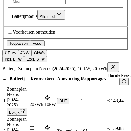
Batterijmodus
Alle modi
Voorkeuren onthouden
Toepassen
Reset
€ Euro
€/kW
€/kWh
Incl. BTW
Excl. BTW
Batterij: Zonneplan Nexus (2024-2025), 10 kW, 20 kWh
Handelsresu
#
Batterij
Kenmerken
Aansturing
Rapportages
Zonneplan
Nexus
(2024-
1
1
€ 148,44
DHZ
20
kWh
10
kW
2025)
Bekijk
Zonneplan
Nexus
€ 139,88
-
(2024-
2
Zonneplan
195