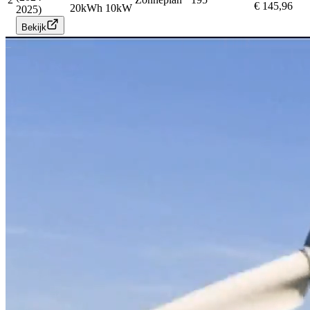
€ 145,96
20
kWh
10
kW
2025)
Bekijk