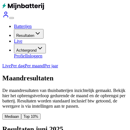
Batterijen
Resultaten
Live
Achtergrond
Profiel
Inloggen
Live
Per dag
Per maand
Per jaar
Maandresultaten
De maandresultaten van thuisbatterijen inzichtelijk gemaakt. Bekijk
hier het opbrengstverloop gedurende de maand en de opbrengst per
batterij.
Resultaten worden standaard inclusief btw getoond, de
weergave is via instellingen aan te passen.
Mediaan
Top 10%
Resultaten juni 2025