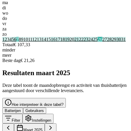
ma
di
wo
do
vr
za
zo
1
2
3
4
5
6
7
8
9
10
11
12
13
14
15
16
17
18
19
20
21
22
23
24
25
26
27
28
29
30
31
Totaal
€ 107,33
minder
meer
Beste dag
€ 21,26
Resultaten maart 2025
Deze tabel toont de maandopbrengst en activiteit van thuisbatterijen
aangestuurd door verschillende leveranciers.
Hoe interpreteer ik deze tabel?
Batterijen
Gebruikers
Filter
Instellingen
Maart 2025