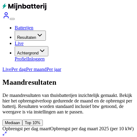
Batterijen
Resultaten
Live
Achtergrond
Profiel
Inloggen
Live
Per dag
Per maand
Per jaar
Maandresultaten
De maandresultaten van thuisbatterijen inzichtelijk gemaakt. Bekijk
hier het opbrengstverloop gedurende de maand en de opbrengst per
batterij.
Resultaten worden standaard inclusief btw getoond, de
weergave is via instellingen aan te passen.
Mediaan
Top 10%
Opbrengst per dag maart
Opbrengst per dag maart 2025
(per 10 kW)