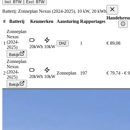
Incl. BTW
Excl. BTW
Batterij: Zonneplan Nexus (2024-2025), 10 kW, 20 kWh
Handelsresu
#
Batterij
Kenmerken
Aansturing
Rapportages
Zonneplan
Nexus
(2024-
1
1
€ 89,08
DHZ
20
kWh
10
kW
2025)
Bekijk
Zonneplan
Nexus
(2024-
2
Zonneplan
197
€ 79,74
-
€ 
20
kWh
10
kW
2025)
Bekijk